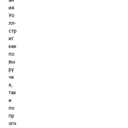
ия
Уо
лл-
стр
ит
как
по
вы
ру
чк
е,
так
и
по
пр
огн