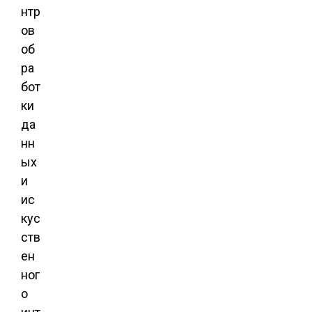
нтр
ов
об
ра
бот
ки
да
нн
ых
и
ис
кус
ств
ен
ног
о