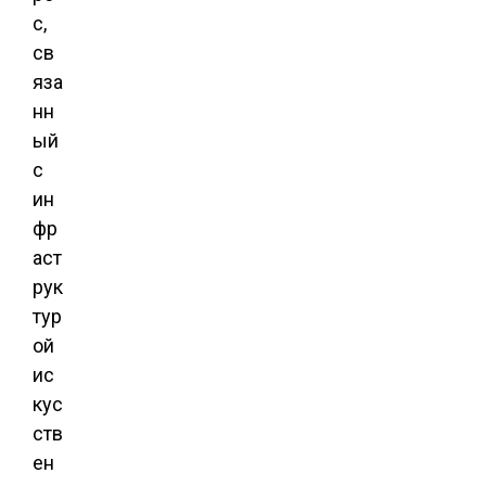
с,
св
яза
нн
ый
с
ин
фр
аст
рук
тур
ой
ис
кус
ств
ен