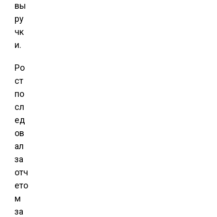
вы
ру
чк
и.
Ро
ст
по
сл
ед
ов
ал
за
отч
ето
м
за