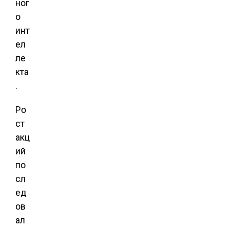
ног
о
инт
ел
ле
кта
.
Ро
ст
акц
ий
по
сл
ед
ов
ал