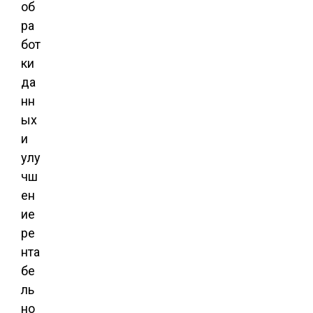
об
ра
бот
ки
да
нн
ых
и
улу
чш
ен
ие
ре
нта
бе
ль
но