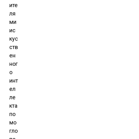
ите
ля
ми
ис
кус
ств
ен
ног
о
инт
ел
ле
кта
по
мо
гло