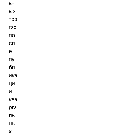
ьн
ых
тор
гах
по
сл
е
пу
бл
ика
ци
и
ква
рта
ль
ны
х