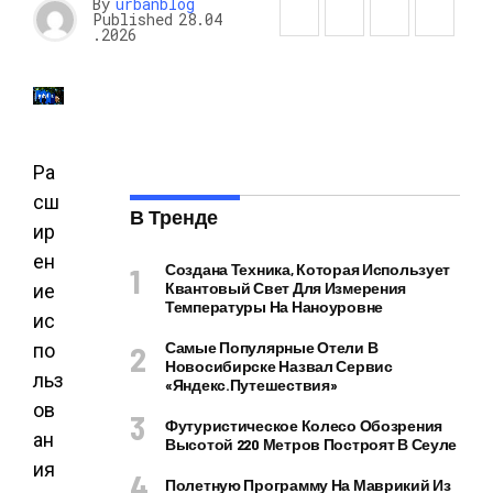
By
urbanblog
Published
28.04
.2026
Ра
сш
В Тренде
ир
ен
Создана Техника, Которая Использует
Квантовый Свет Для Измерения
ие
Температуры На Наноуровне
ис
Самые Популярные Отели В
по
Новосибирске Назвал Сервис
льз
«Яндекс.Путешествия»
ов
Футуристическое Колесо Обозрения
ан
Высотой 220 Метров Построят В Сеуле
ия
Полетную Программу На Маврикий Из