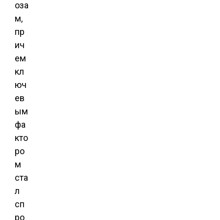
оза
м,
пр
ич
ем
кл
юч
ев
ым
фа
кто
ро
м
ста
л
сп
ро