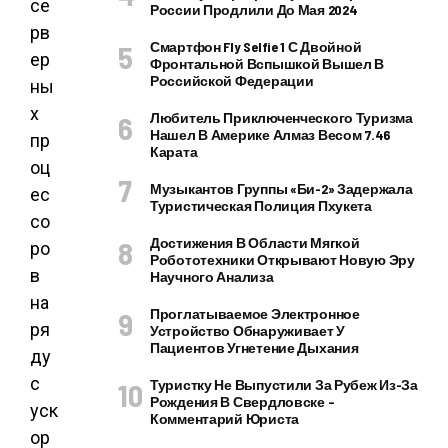
се
России Продлили До Мая 2024
рв
Смартфон Fly Selfie 1 С Двойной
ер
Фронтальной Вспышкой Вышел В
Российской Федерации
ны
х
Любитель Приключенческого Туризма
Нашел В Америке Алмаз Весом 7.46
пр
Карата
оц
Музыкантов Группы «Би-2» Задержала
ес
Туристическая Полиция Пхукета
со
Достижения В Области Мягкой
ро
Робототехники Открывают Новую Эру
в
Научного Анализа
на
Проглатываемое Электронное
ря
Устройство Обнаруживает У
Пациентов Угнетение Дыхания
ду
с
Туристку Не Выпустили За Рубеж Из-За
Рождения В Свердловске –
уск
Комментарий Юриста
ор