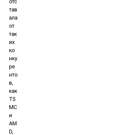
отс
тав
ала
от
так
их
ко
нку
ре
нто
в,
как
TS
MC
и
AM
D,