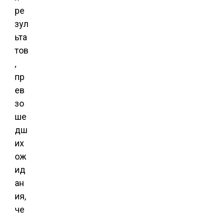
ре
зул
ьта
тов
,
пр
ев
зо
ше
дш
их
ож
ид
ан
ия,
че