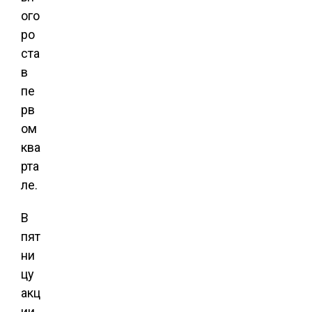
ого
ро
ста
в
пе
рв
ом
ква
рта
ле.
В
пят
ни
цу
акц
ии