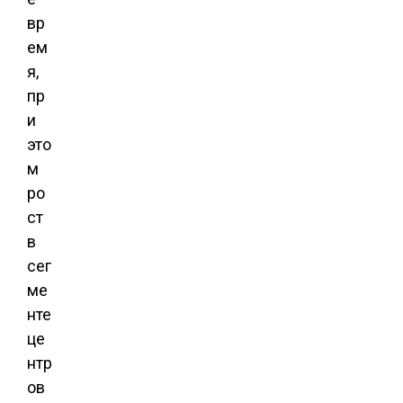
вр
ем
я,
пр
и
это
м
ро
ст
в
сег
ме
нте
це
нтр
ов