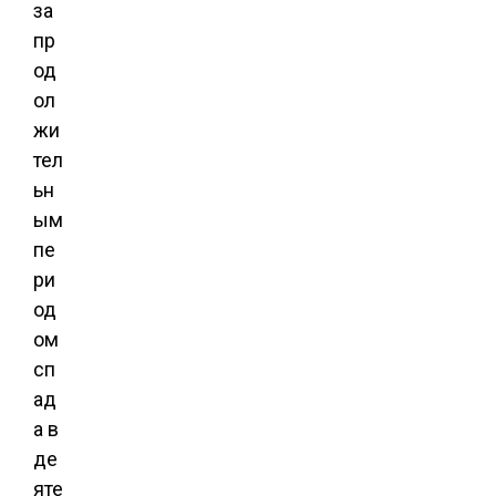
за
пр
од
ол
жи
тел
ьн
ым
пе
ри
од
ом
сп
ад
а в
де
яте