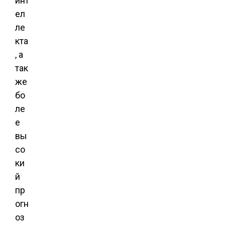
инт
ел
ле
кта
, а
так
же
бо
ле
е
вы
со
ки
й
пр
огн
оз