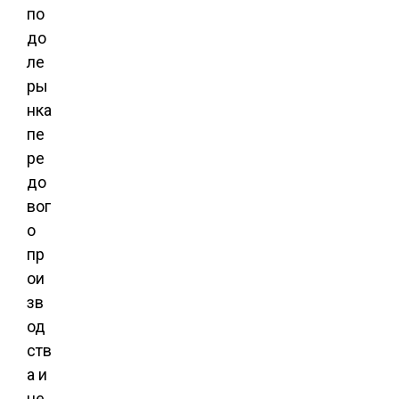
по
до
ле
ры
нка
пе
ре
до
вог
о
пр
ои
зв
од
ств
а и
це