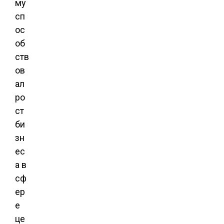
му
сп
ос
об
ств
ов
ал
ро
ст
би
зн
ес
а в
сф
ер
е
це