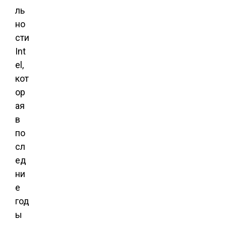
ль
но
сти
Int
el,
кот
ор
ая
в
по
сл
ед
ни
е
год
ы