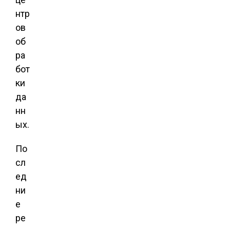
нтр
ов
об
ра
бот
ки
да
нн
ых.
По
сл
ед
ни
е
ре