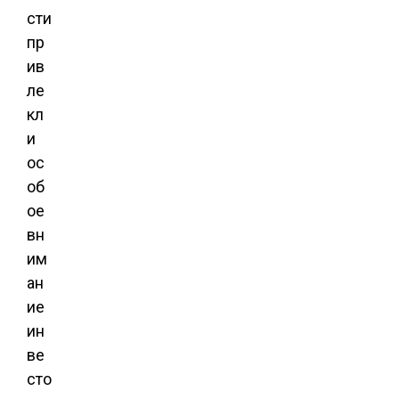
сти
пр
ив
ле
кл
и
ос
об
ое
вн
им
ан
ие
ин
ве
сто