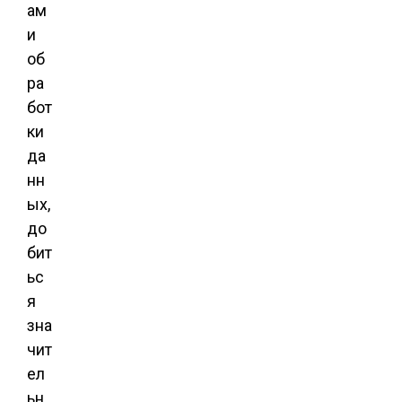
ам
и
об
ра
бот
ки
да
нн
ых,
до
бит
ьс
я
зна
чит
ел
ьн