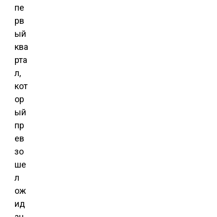
пе
рв
ый
ква
рта
л,
кот
ор
ый
пр
ев
зо
ше
л
ож
ид
ан