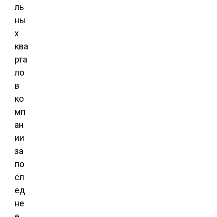
ль
ны
х
ква
рта
ло
в
ко
мп
ан
ии
за
по
сл
ед
не
е