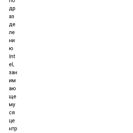
по
др
аз
де
ле
ни
ю
Int
el,
зан
им
аю
ще
му
ся
це
нтр