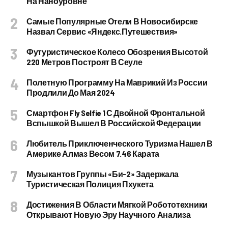
На Наноуровне
Самые Популярные Отели В Новосибирске
Назвал Сервис «Яндекс.Путешествия»
Футуристическое Колесо Обозрения Высотой
220 Метров Построят В Сеуле
Полетную Программу На Маврикий Из России
Продлили До Мая 2024
Смартфон Fly Selfie 1 С Двойной Фронтальной
Вспышкой Вышел В Российской Федерации
Любитель Приключенческого Туризма Нашел В
Америке Алмаз Весом 7.46 Карата
Музыкантов Группы «Би-2» Задержала
Туристическая Полиция Пхукета
Достижения В Области Мягкой Робототехники
Открывают Новую Эру Научного Анализа