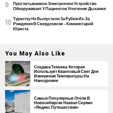
Проглатываемое Электронное Устройство
Обнаруживает У Пациентов Угнетение Дыхания
Туристку Не Выпустили За Рубеж Из-За
Рождения В Свердловске – Комментарий
Юриста
You May Also Like
Создана Техника, Которая
Использует Квантовый Свет Для
Измерения Температуры На
Наноуровне
Самые Популярные Отели В
Новосибирске Назвал Сервис
«Яндекс.Путешествия»