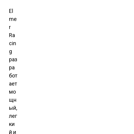
El
me
r
Ra
cin
g
раз
ра
бот
ает
мо
щн
ый,
лег
ки
й и