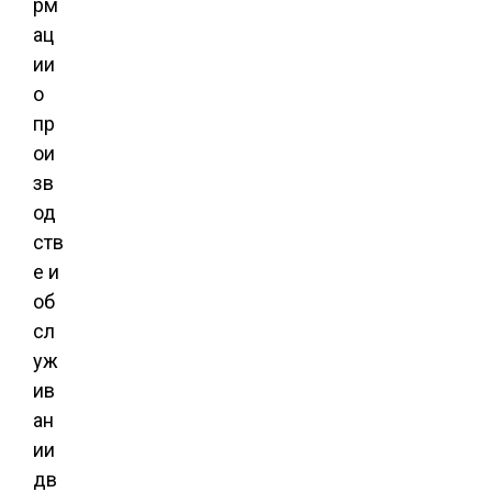
рм
ац
ии
о
пр
ои
зв
од
ств
е и
об
сл
уж
ив
ан
ии
дв