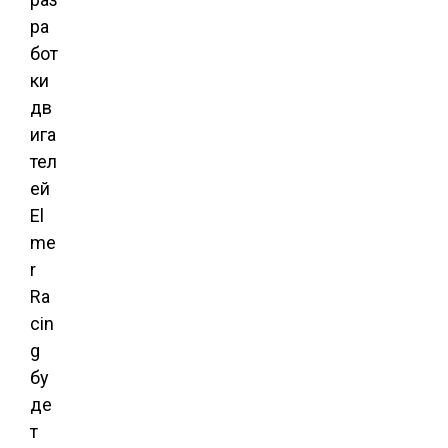
ра
бот
ки
дв
ига
тел
ей
El
me
r
Ra
cin
g
бу
де
т