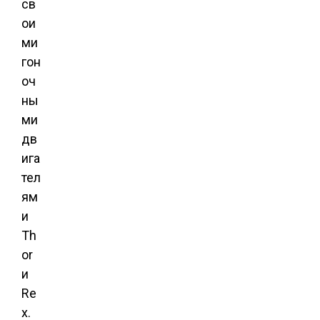
св
ои
ми
гон
оч
ны
ми
дв
ига
тел
ям
и
Th
or
и
Re
x.