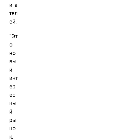
ига
тел
ей.
“Эт
о
но
вы
й
инт
ер
ес
ны
й
ры
но
к,