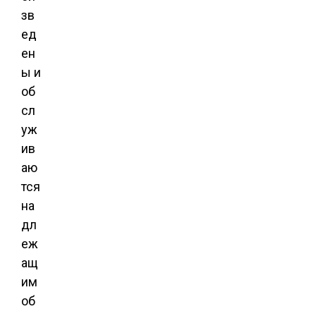
зв
ед
ен
ы и
об
сл
уж
ив
аю
тся
на
дл
еж
ащ
им
об