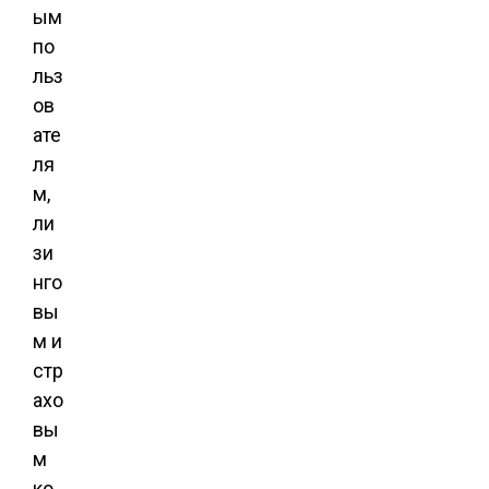
ым
по
льз
ов
ате
ля
м,
ли
зи
нго
вы
м и
стр
ахо
вы
м
ко