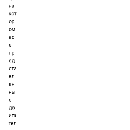
на
кот
ор
ом
вс
е
пр
ед
ста
вл
ен
ны
е
дв
ига
тел