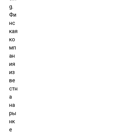
g.
Фи
нс
кая
ко
мп
ан
ия
из
ве
стн
а
на
ры
нк
е