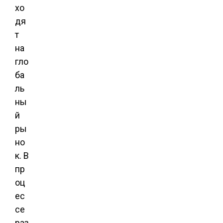
хо
дя
т
на
гло
ба
ль
ны
й
ры
но
к. В
пр
оц
ес
се
раз