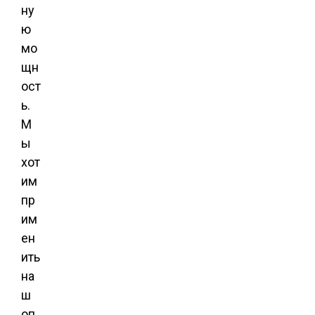
ну
ю
мо
щн
ост
ь.
М
ы
хот
им
пр
им
ен
ить
на
ш
оп