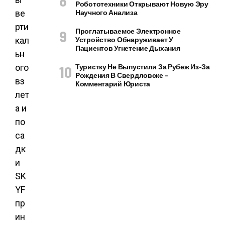
Робототехники Открывают Новую Эру
ве
Научного Анализа
рти
Проглатываемое Электронное
кал
Устройство Обнаруживает У
Пациентов Угнетение Дыхания
ьн
ого
Туристку Не Выпустили За Рубеж Из-За
Рождения В Свердловске –
вз
Комментарий Юриста
лет
а и
по
са
дк
и
SK
YF
пр
ин