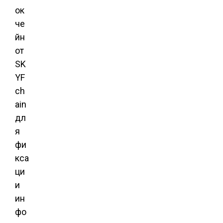
ок
че
йн
от
SK
YF
ch
ain
дл
я
фи
кса
ци
и
ин
фо