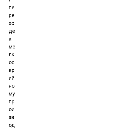
пе
ре
хо
де
к
ме
лк
ос
ер
ий
но
му
пр
ои
зв
од