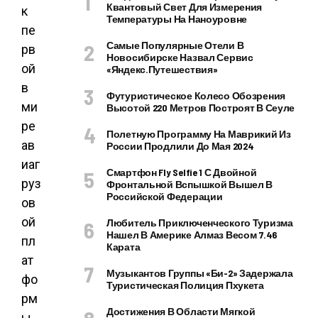
Квантовый Свет Для Измерения
к
Температуры На Наноуровне
пе
Самые Популярные Отели В
рв
Новосибирске Назвал Сервис
ой
«Яндекс.Путешествия»
в
Футуристическое Колесо Обозрения
ми
Высотой 220 Метров Построят В Сеуле
ре
Полетную Программу На Маврикий Из
ав
России Продлили До Мая 2024
иаг
Смартфон Fly Selfie 1 С Двойной
руз
Фронтальной Вспышкой Вышел В
Российской Федерации
ов
ой
Любитель Приключенческого Туризма
Нашел В Америке Алмаз Весом 7.46
пл
Карата
ат
Музыкантов Группы «Би-2» Задержала
фо
Туристическая Полиция Пхукета
рм
Достижения В Области Мягкой
ы