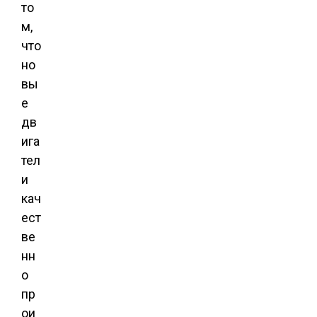
то
м,
что
но
вы
е
дв
ига
тел
и
кач
ест
ве
нн
о
пр
ои