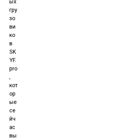
ых
гру
зо
ви
ко
в
SK
YF.
pro
,
кот
ор
ые
се
йч
ас
вы