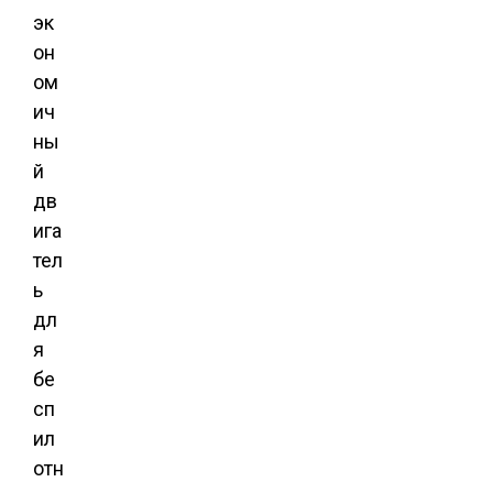
эк
он
ом
ич
ны
й
дв
ига
тел
ь
дл
я
бе
сп
ил
отн