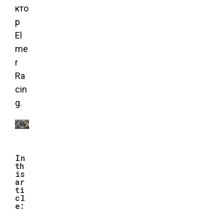
кто
р
El
me
r
Ra
cin
g.
In
th
is
ar
ti
cl
e: