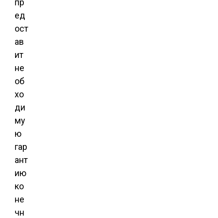
пр
ед
ост
ав
ит
не
об
хо
ди
му
ю
гар
ант
ию
ко
не
чн