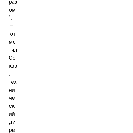
раз
ом
”,
–
от
ме
тил
Ос
кар
,
тех
ни
че
ск
ий
ди
ре