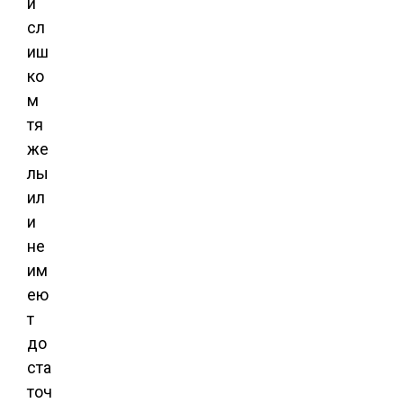
и
сл
иш
ко
м
тя
же
лы
ил
и
не
им
ею
т
до
ста
точ