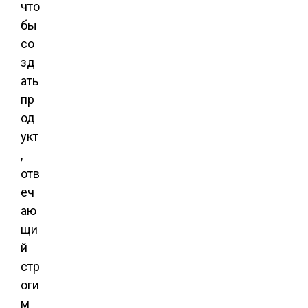
что
бы
со
зд
ать
пр
од
укт
,
отв
еч
аю
щи
й
стр
оги
м