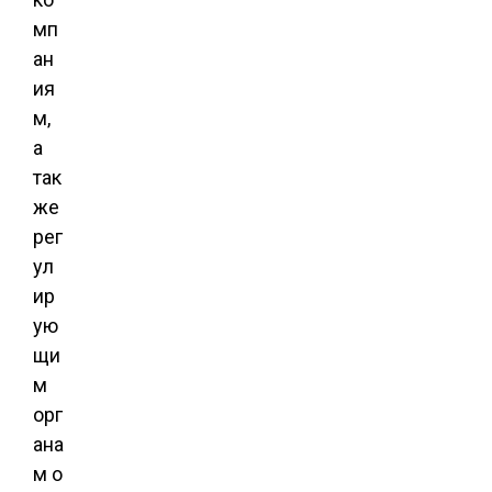
мп
ан
ия
м,
а
так
же
рег
ул
ир
ую
щи
м
орг
ана
м о