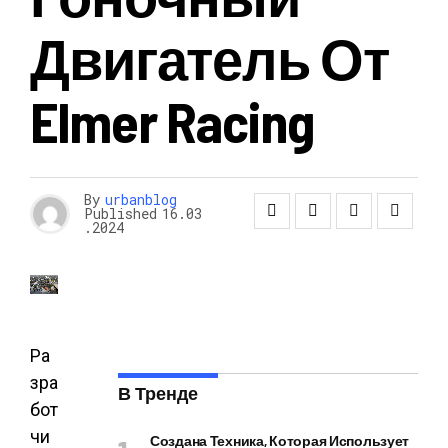
Двигатель От
Elmer Racing
By
urbanblog
Published
16.03
.2024
Ра
зра
В Тренде
бот
чи
Создана Техника, Которая Использует