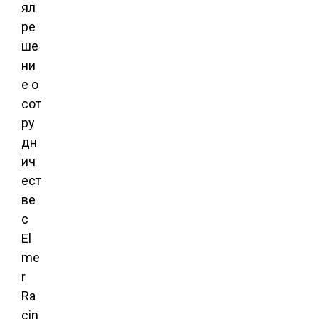
ял
ре
ше
ни
е о
сот
ру
дн
ич
ест
ве
с
El
me
r
Ra
cin