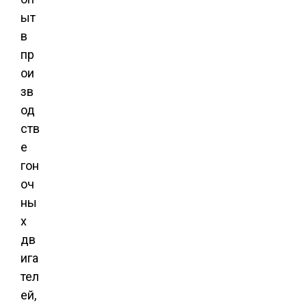
ыт
в
пр
ои
зв
од
ств
е
гон
оч
ны
х
дв
ига
тел
ей,