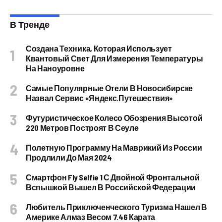
В Тренде
Создана Техника, Которая Использует
Квантовый Свет Для Измерения Температуры
На Наноуровне
Самые Популярные Отели В Новосибирске
Назвал Сервис «Яндекс.Путешествия»
Футуристическое Колесо Обозрения Высотой
220 Метров Построят В Сеуле
Полетную Программу На Маврикий Из России
Продлили До Мая 2024
Смартфон Fly Selfie 1 С Двойной Фронтальной
Вспышкой Вышел В Российской Федерации
Любитель Приключенческого Туризма Нашел В
Америке Алмаз Весом 7.46 Карата