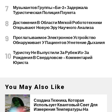
Музыкантов Группы «Би-2» Задержала
Туристическая Полиция Пхукета
Достижения В Области Мягкой Робототехники
Открывают Новую Эру Научного Анализа
Проглатываемое Электронное Устройство
Обнаруживает У Пациентов Угнетение Дыхания
Туристку Не Выпустили За Рубеж Из-За
Рождения В Свердловске – Комментарий
Юриста
You May Also Like
Создана Техника, Которая
Использует Квантовый Свет Для
Измерения Температуры На