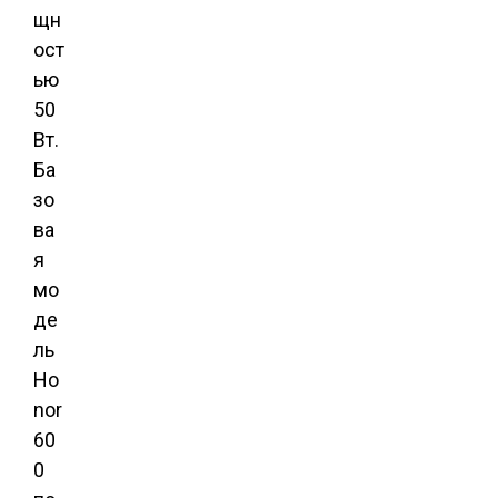
щн
ост
ью
50
Вт.
Ба
зо
ва
я
мо
де
ль
Ho
nor
60
0