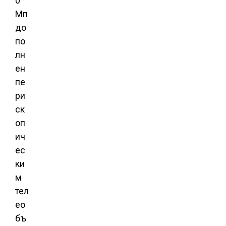
0
Мп
до
по
лн
ен
пе
ри
ск
оп
ич
ес
ки
м
тел
ео
бъ