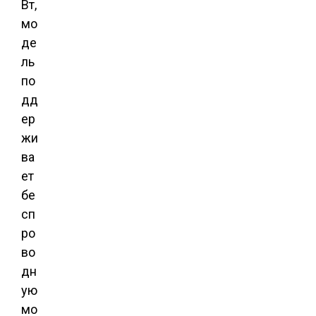
Вт,
мо
де
ль
по
дд
ер
жи
ва
ет
бе
сп
ро
во
дн
ую
мо