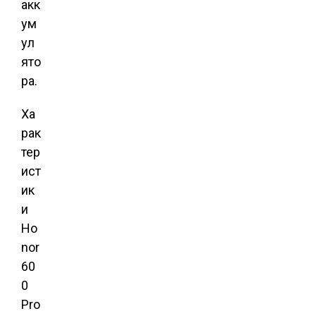
акк
ум
ул
ято
ра.
Ха
рак
тер
ист
ик
и
Ho
nor
60
0
Pro