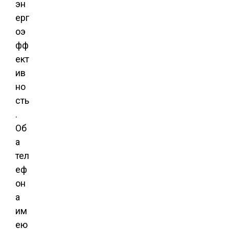
эн
ерг
оэ
фф
ект
ив
но
сть
.
Об
а
тел
еф
он
а
им
ею