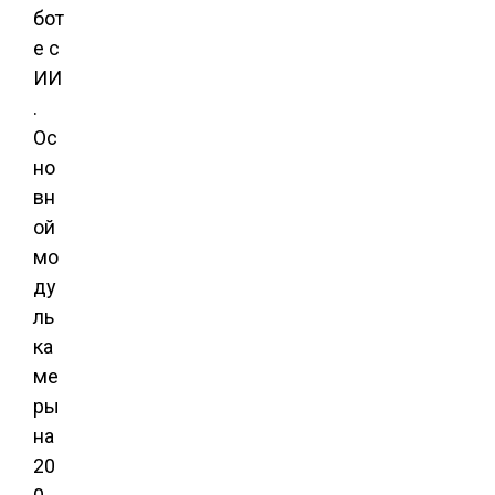
бот
е с
ИИ
.
Ос
но
вн
ой
мо
ду
ль
ка
ме
ры
на
20