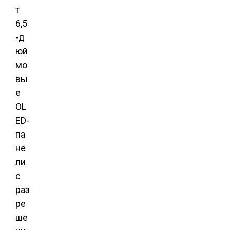
т
6,5
-д
юй
мо
вы
е
OL
ED-
па
не
ли
с
раз
ре
ше