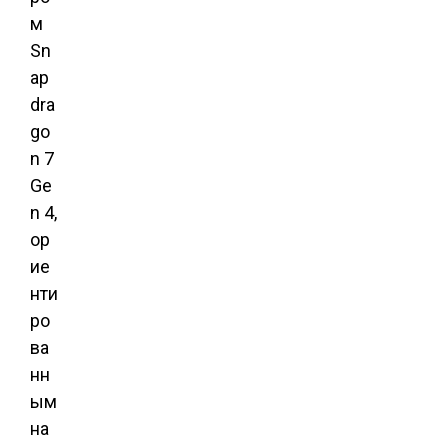
м
Sn
ap
dra
go
n 7
Ge
n 4,
ор
ие
нти
ро
ва
нн
ым
на