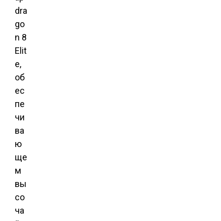
dra
go
n 8
Elit
e,
об
ес
пе
чи
ва
ю
ще
м
вы
со
ча