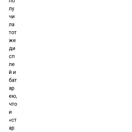
по
лу
чи
ла
тот
же
ди
сп
ле
й и
бат
ар
ею,
что
и
«ст
ар