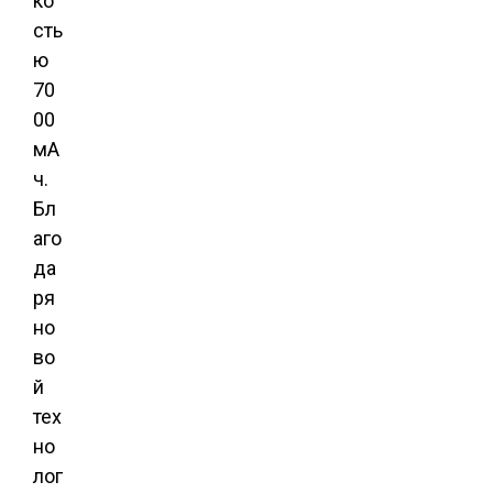
ко
сть
ю
70
00
мА
ч.
Бл
аго
да
ря
но
во
й
тех
но
лог