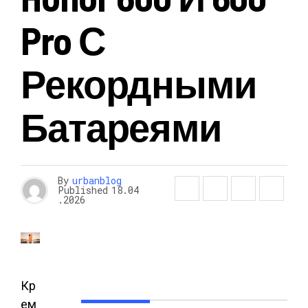
Pro С
Рекордными
Батареями
By
urbanblog
Published
18.04
.2026
Кр
ем