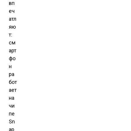
вп
еч
атл
яю
т:
см
арт
фо
н
ра
бот
ает
на
чи
пе
Sn
ap