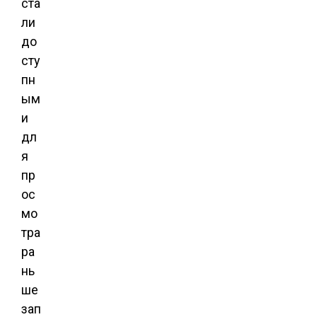
ста
ли
до
сту
пн
ым
и
дл
я
пр
ос
мо
тра
ра
нь
ше
зап