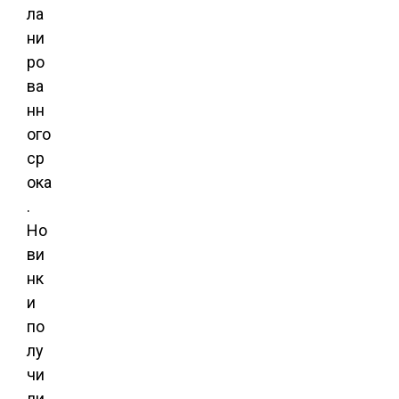
ла
ни
ро
ва
нн
ого
ср
ока
.
Но
ви
нк
и
по
лу
чи
ли