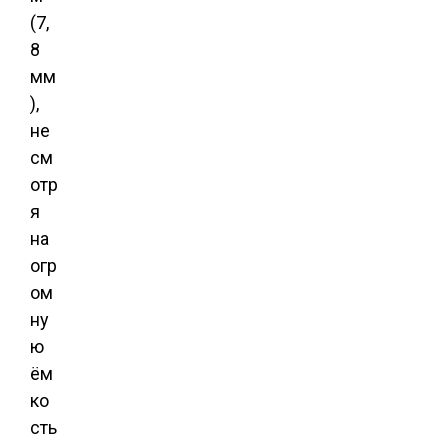
(7,
8
мм
),
не
см
отр
я
на
огр
ом
ну
ю
ём
ко
сть