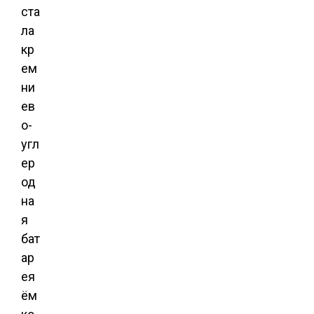
ста
ла
кр
ем
ни
ев
о-
угл
ер
од
на
я
бат
ар
ея
ём