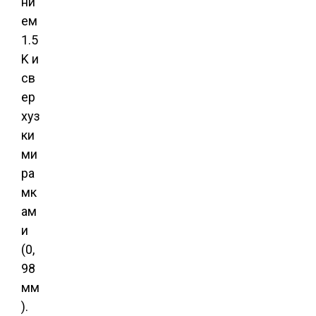
ни
ем
1.5
K и
св
ер
хуз
ки
ми
ра
мк
ам
и
(0,
98
мм
).