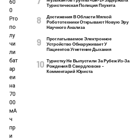
60
Туристическая Полиция Пхукета
0
Достижения В Области Мягкой
Pro
Робототехники Открывают Новую Эру
по
Научного Анализа
лу
Проглатываемое Электронное
чи
Устройство Обнаруживает У
Пациентов Угнетение Дыхания
ли
бат
Туристку Не Выпустили За Рубеж Из-За
Рождения В Свердловске –
ар
Комментарий Юриста
еи
на
70
00
мА
ч
пр
и