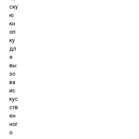
ску
ю
кн
оп
ку
дл
я
вы
зо
ва
ис
кус
ств
ен
ног
о