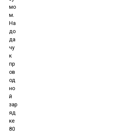
мо
м.
На
до
да
чу
к
пр
ов
од
но
й
зар
яд
ке
80