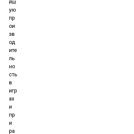
йш
ую
пр
ои
зв
од
ите
ль
но
сть
в
игр
ах
и
пр
и
ра