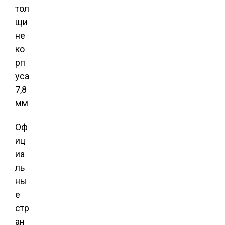
тол
щи
не
ко
рп
уса
7,8
мм
Оф
иц
иа
ль
ны
е
стр
ан