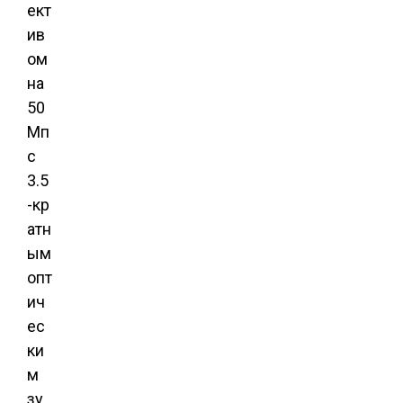
ект
ив
ом
на
50
Мп
с
3.5
-кр
атн
ым
опт
ич
ес
ки
м
зу