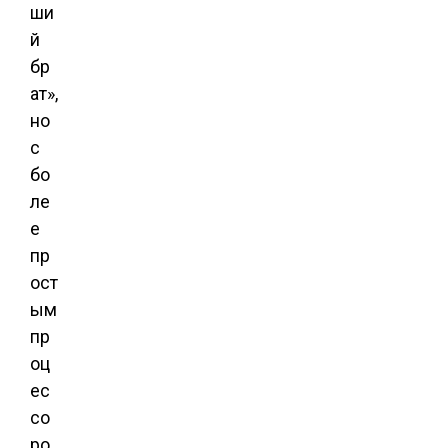
ши
й
бр
ат»,
но
с
бо
ле
е
пр
ост
ым
пр
оц
ес
со
ро