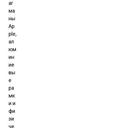
аг
ма
ны
Ap
ple,
ал
юм
ин
ие
вы
е
ра
мк
и и
фи
зи
че