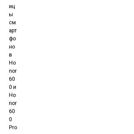
иц
ы
см
арт
фо
но
в
Ho
nor
60
0 и
Ho
nor
60
0
Pro