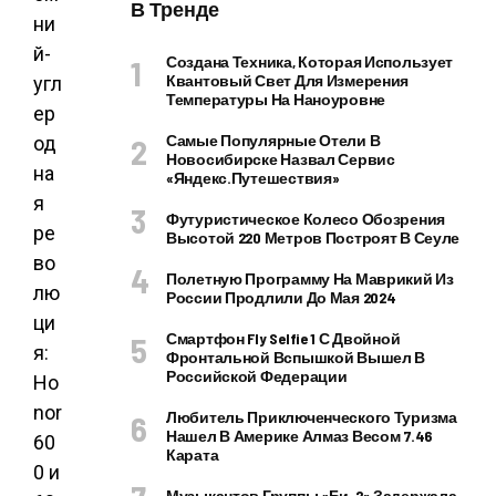
В Тренде
ни
й-
Создана Техника, Которая Использует
Квантовый Свет Для Измерения
угл
Температуры На Наноуровне
ер
Самые Популярные Отели В
од
Новосибирске Назвал Сервис
на
«Яндекс.Путешествия»
я
Футуристическое Колесо Обозрения
ре
Высотой 220 Метров Построят В Сеуле
во
Полетную Программу На Маврикий Из
лю
России Продлили До Мая 2024
ци
Смартфон Fly Selfie 1 С Двойной
я:
Фронтальной Вспышкой Вышел В
Российской Федерации
Ho
nor
Любитель Приключенческого Туризма
Нашел В Америке Алмаз Весом 7.46
60
Карата
0 и
Музыкантов Группы «Би-2» Задержала