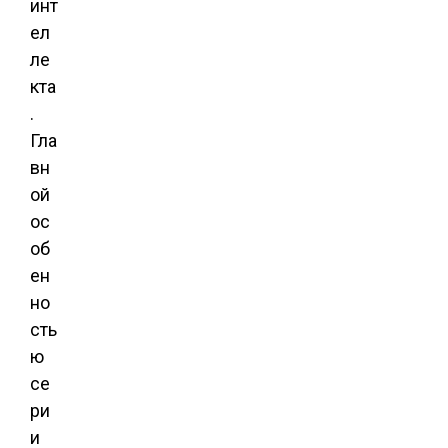
инт
ел
ле
кта
.
Гла
вн
ой
ос
об
ен
но
сть
ю
се
ри
и