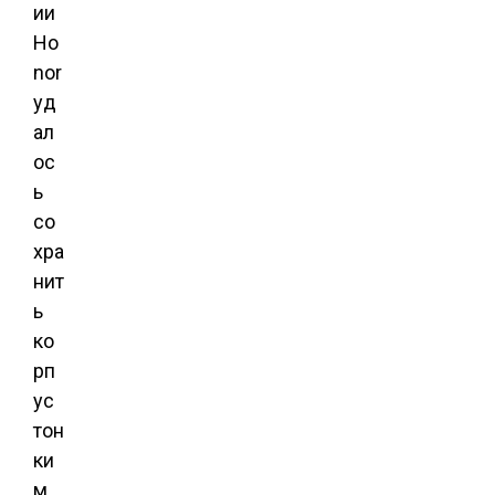
ии
Ho
nor
уд
ал
ос
ь
со
хра
нит
ь
ко
рп
ус
тон
ки
м