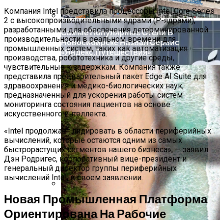
На Новые Спутники
Компания Intel представила процессоры Intel Core Series
2 с высокопроизводительными ядрами (P-ядрами),
разработанными для обеспечения детерминированной
Самые Популярные Отели В
производительности в реальном времени для
Новосибирске Назвал Сервис
промышленных систем, таких как автоматизация
«Яндекс.Путешествия»
производства, робототехника и другие среды,
чувствительные к задержкам. Компания также
представила предварительный пакет Edge AI Suite для
здравоохранения и медико-биологических наук,
предназначенный для ускорения работы систем
мониторинга состояния пациентов на основе
искусственного интеллекта.
«Intel продолжает лидировать в области периферийных
вычислений, которые остаются одним из самых
быстрорастущих сегментов нашего бизнеса», — заявил
Дэн Родригес, корпоративный вице-президент и
генеральный директор группы периферийных
вычислений Intel, в своем заявлении.
Новая Промышленная Платформа
Владельцы IPhone Готовятся Подать
В Суд На Apple
Ориентирована На Рабочие