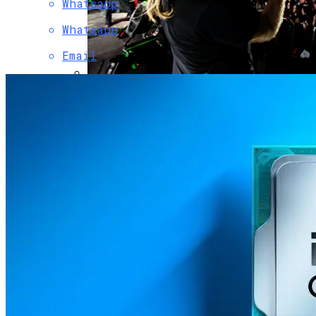
Whatsapp
Whatsapp
Email
Музыкантов Группы «Би-2» Задержала
Туристическая Полиция Пхукета
В Глобальной Web-Сети Опубликовали
Эскизы Нового Круизного Лайнера
«Титаник»