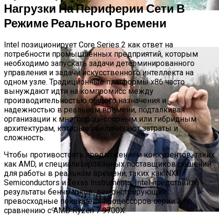
Нагрузки На Периферии Сети В
Режиме Реального Времени
Полетную Программу На Маврикий Из
России Продлили До Мая 2024
Intel позиционирует Core Series 2 как ответ на
потребности промышленных предприятий, которым
необходимо запускать задачи детерминированного
управления и задачи искусственного интеллекта на
одном узле. Традиционные платформы x86 часто
вынуждают идти на компромисс между
производительностью общего назначения и
надежностью в реальном времени, подталкивая
организации к многопроцессорным или гибридным
архитектурам, которые увеличивают затраты и
сложность.
Чтобы противостоять предложениям конкурентов, таких
как AMD, и специализированных поставщиков решений
для работы в реальном времени, таких как NXP
Semiconductors и Texas Instruments, Intel представила
результаты бенчмарков, демонстрирующие
превосходные показатели процессоров серии 2 по
сравнению с AMD Ryzen 7 9700X: