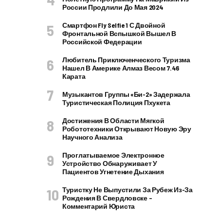
России Продлили До Мая 2024
Смартфон Fly Selfie 1 С Двойной
Фронтальной Вспышкой Вышел В
Российской Федерации
Любитель Приключенческого Туризма
Нашел В Америке Алмаз Весом 7.46
Карата
Музыкантов Группы «Би-2» Задержала
Туристическая Полиция Пхукета
Достижения В Области Мягкой
Робототехники Открывают Новую Эру
Научного Анализа
Проглатываемое Электронное
Устройство Обнаруживает У
Пациентов Угнетение Дыхания
Туристку Не Выпустили За Рубеж Из-За
Рождения В Свердловске –
Комментарий Юриста