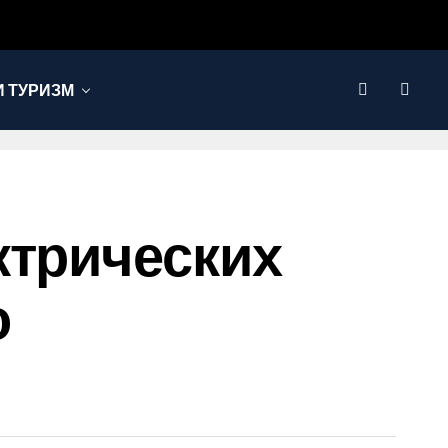
 ТУРИЗМ
ктрических
о