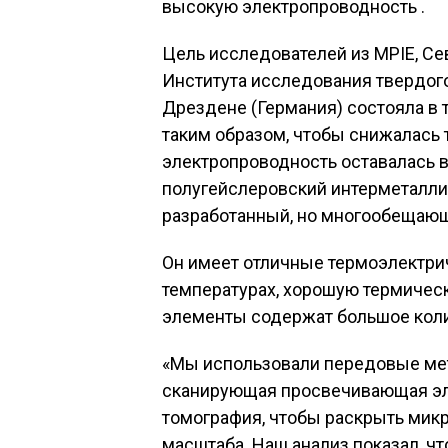
высокую электропроводность .
Цель исследователей из MPIE, Се
Института исследования твердого
Дрездене (Германия) состояла в 
таким образом, чтобы снижалась т
электропроводность оставалась 
полугейслеровский интерметаллид
разработанный, но многообещающ
Он имеет отличные термоэлектри
температурах, хорошую термическ
элементы содержат большое коли
«Мы использовали передовые мет
сканирующая просвечивающая эл
томография, чтобы раскрыть микр
масштаба. Наш анализ показал, ч