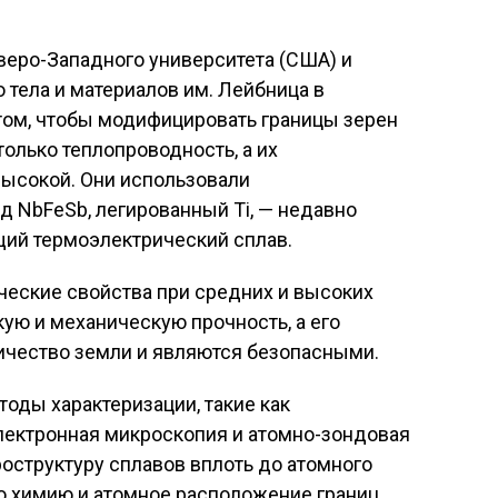
веро-Западного университета (США) и
 тела и материалов им. Лейбница в
том, чтобы модифицировать границы зерен
олько теплопроводность, а их
высокой. Они использовали
 NbFeSb, легированный Ti, — недавно
ий термоэлектрический сплав.
ческие свойства при средних и высоких
ую и механическую прочность, а его
чество земли и являются безопасными.
оды характеризации, такие как
ектронная микроскопия и атомно-зондовая
оструктуру сплавов вплоть до атомного
то химию и атомное расположение границ