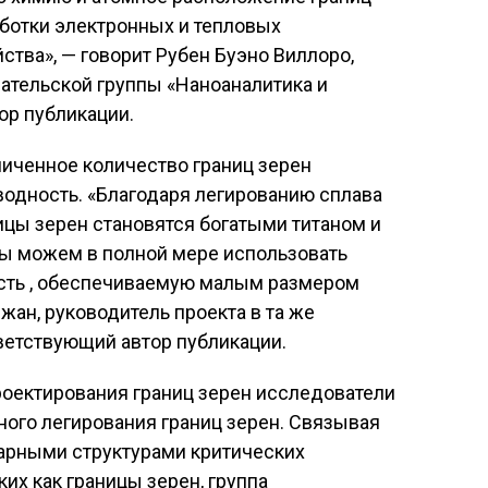
ботки электронных и тепловых
ства», — говорит Рубен Буэно Виллоро,
ательской группы «Наноаналитика и
ор публикации.
личенное количество границ зерен
водность. «Благодаря легированию сплава
ицы зерен становятся богатыми титаном и
мы можем в полной мере использовать
сть , обеспечиваемую малым размером
жан, руководитель проекта в та же
ветствующий автор публикации.
роектирования границ зерен исследователи
ого легирования границ зерен. Связывая
арными структурами критических
их как границы зерен, группа