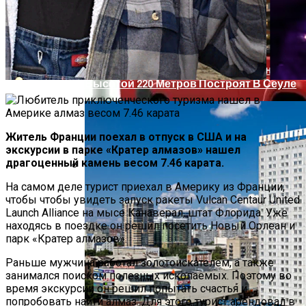
Футуристическое Колесо Обозрения
Высотой 220 Метров Построят В Сеуле
Житель Франции поехал в отпуск в США и на
экскурсии в парке «Кратер алмазов» нашел
драгоценный камень весом 7.46 карата.
На самом деле турист приехал в Америку из Франции,
Citroen Сделает Ставку
чтобы чтобы увидеть запуск ракеты Vulcan Centaur United
На Продвижение Коммерческих Авто В
Launch Alliance на мысе Канаверал, штат Флорида. Уже
РФ
находясь в поездке он решил посетить Новый Орлеан и
парк «Кратер алмазов».
Раньше мужчина работал золотоискателем, а также
занимался поиском полезных ископаемых. Поэтому во
время экскурсии он решил попытать счастья и
попробовать найти алмаз. Для этого турист арендовал в