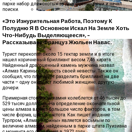
парке набор для «охоты» за драгоценностями и начал
поиски.
Самые Популярные Отели В
«Это Изнурительная Работа, Поэтому К
Новосибирске Назвал Сервис
Полудню Я В Основном Искал На Земле Хоть
«Яндекс.Путешествия»
Что-Нибудь Выделяющееся», –
Рассказывает Француз Жюльен Навас.
Турист перекопал около 15 гектар земли и в итоге
нашел коричневый бриллиант весом 7,46 карата.
Найденный драгоценный камень мужчина назвал
«Алмаз Карины» – в честь своей невесты. Также он
сообщил, что планирует разделить бриллиант на две
части – одну он отдаст любимой женщине, другую
дочери.
Примерная стоимость камня колеблется от 46 тысяч до
529 тысяч долларов. На определение окончательной
цены алмаза влияет большое число факторов, в том
числе форма, цвет и чистота. Как пишет издание
Турпром, «Алмаз Карины» является восьмым по
величине алмазом, найденным в парке штата Луизиана
с момента его основания в 1972 году.