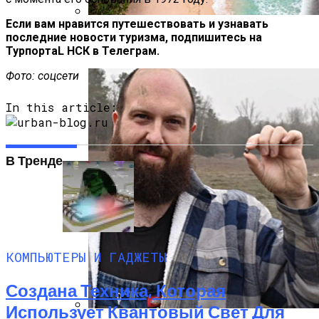
Если вам нравится путешествовать и узнавать
Полетную Программу На Маврикий Из
последние новости туризма, подпишитесь на
России Продлили До Мая 2024
ТурпортаL НСК в Телеграм.
Фото: соцсети
In this article:
В Тренде
КОМПЬЮТЕРЫ И ГАДЖЕТЫ
Создана Техника, Которая
Использует Квантовый Свет Для