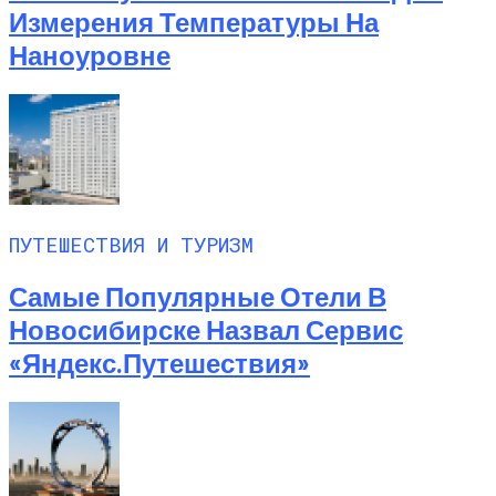
Любитель Приключенческого Туризма
Измерения Температуры На
Нашел В Америке Алмаз Весом 7.46
Наноуровне
Карата
ПУТЕШЕСТВИЯ И ТУРИЗМ
Самые Популярные Отели В
Новосибирске Назвал Сервис
«Яндекс.Путешествия»