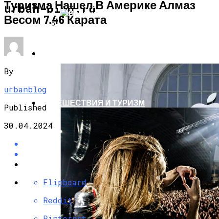
Туризма Нашел В Америке Алмаз
КОМПЬЮТЕРЫ И ГАДЖЕТЫ
urban-blog.ru
Весом 7.46 Карата
Военным Потребовались Миллиарды
На Новые Спутники
НОВОСТИ
By
urbanblog
ПУТЕШЕСТВИЯ И ТУРИЗМ
Published
30.04.2024
Flipboard
Reddit
Pinterest