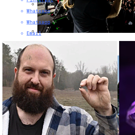
Whatsapp
Владельцы IPhone Готовятся Подать
В Суд На Apple
Whatsapp
Email
Музыкантов Группы «Би-2» Задержала
Туристическая Полиция Пхукета
Что За Неведомый Аппарат Запустила
На Орбиту КНДР — Специалисты
Гадают
Ученые Создали Стентопрут Для
Управления Техникой Силой Мысли