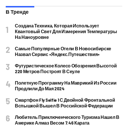
В Тренде
Создана Техника, Которая Использует
Квантовый Свет Для Измерения Температуры
На Наноуровне
Самые Популярные Отели В Новосибирске
Назвал Сервис «Яндекс.Путешествия»
Футуристическое Колесо Обозрения Высотой
220 Метров Построят В Сеуле
Полетную Программу На Маврикий Из России
Продлили До Мая 2024
Смартфон Fly Selfie 1 С Двойной Фронтальной
Вспышкой Вышел В Российской Федерации
Любитель Приключенческого Туризма Нашел В
Америке Алмаз Весом 7.46 Карата