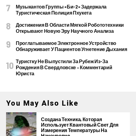
Музыкантов Группы «Би-2» Задержала
Туристическая Полиция Пхукета
Достижения В Области Мягкой Робототехники
Открывают Новую Эру Научного Анализа
Проглатываемое Электронное Устройство
Обнаруживает У Пациентов Угнетение Дыхания
Туристку Не Выпустили За Рубеж Из-За
Рождения В Свердловске – Комментарий
Юриста
You May Also Like
Создана Техника, Которая
Использует Квантовый Свет Для
Измерения Температуры На
Наноуровне