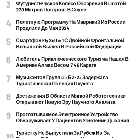
Футуристическое Колесо Обозрения Высотой
220 Метров Построят В Сеуле
Полетную Программу На Маврикий Из России
Продлили До Мая 2024
Смартфон Fly Selfie 1 С Двойной Фронтальной
Вспышкой Вышел В Российской Федерации
Любитель Приключенческого Туризма Нашел В
Америке Алмаз Весом 7.46 Карата
Музыкантов Группы «Би-2» Задержала
Туристическая Полиция Пхукета
Достижения В Области Мягкой Робототехники
Открывают Новую Эру Научного Анализа
Проглатываемое Электронное Устройство
Обнаруживает У Пациентов Угнетение Дыхания
Туристку Не Выпустили За Рубеж Из-За