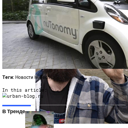
Роботы Вышли На Круглосуточную
Сортировку Посылок
Полетную Программу На Маврикий Из
России Продлили До Мая 2024
Теги:
Новости Hi-Tech
In this article:
В Тренде