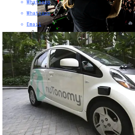
Whatsapp
Whatsapp
Citroen Сделает Ставку
На Продвижение Коммерческих Авто В
Email
РФ
Музыкантов Группы «Би-2» Задержала
Туристическая Полиция Пхукета