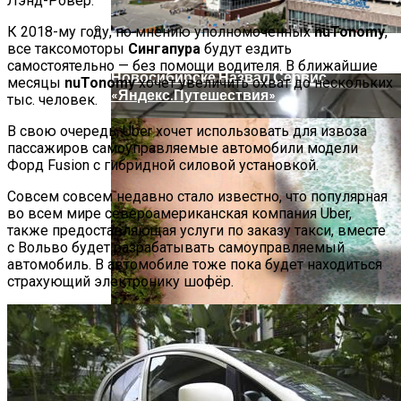
Лэнд-Ровер.
Китайский Автогигант BYD Представит
К 2018-му году, по мнению уполномоченных
nuTonomy
,
Первых Человекоподобных Роботов
все таксомоторы
Сингапура
будут ездить
Уже В Августе
Самые Популярные Отели В
самостоятельно — без помощи водителя. В ближайшие
Новосибирске Назвал Сервис
месяцы
nuTonomy
хочет увеличить охват до нескольких
«Яндекс.Путешествия»
тыс. человек.
В свою очередь, Uber хочет использовать для извоза
пассажиров самоуправляемые автомобили модели
Форд Fusion с гибридной силовой установкой.
Cовсем совсем недавно стало известно, что популярная
во всем мире североамериканская компания Uber,
также предоставляющая услуги по заказу такси, вместе
с Вольво будет разрабатывать самоуправляемый
автомобиль. В автомобиле тоже пока будет находиться
страхующий электронику шофёр.
В Гуанчжоу Человекоподобные