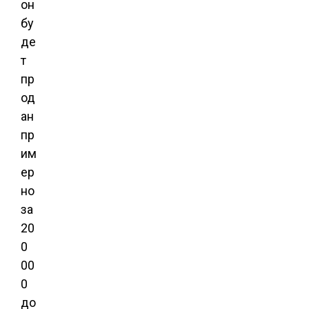
он
бу
де
т
пр
од
ан
пр
им
ер
но
за
20
0
00
0
до