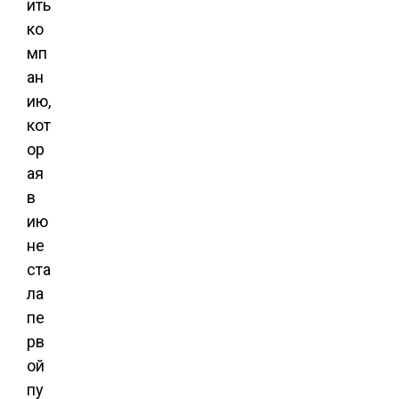
ить
ко
мп
ан
ию,
кот
ор
ая
в
ию
не
ста
ла
пе
рв
ой
пу