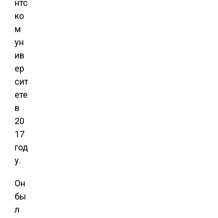
нтс
ко
м
ун
ив
ер
сит
ете
в
20
17
год
у.
Он
бы
л