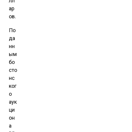
лл
ар
ов.
По
да
нн
ым
бо
сто
нс
ког
о
аук
ци
он
а