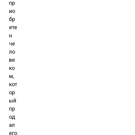
пр
ио
бр
ете
н
че
ло
ве
ко
м,
кот
ор
ый
пр
од
ал
его