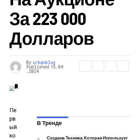
За 223 000
Долларов
By
urbanblog
Published
15.04
.2024
Пе
рв
В Тренде
ый
ко
Создана Техника, Которая Использует