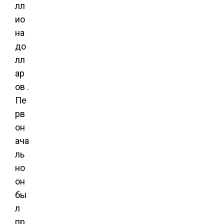
лл
ио
на
до
лл
ар
ов .
Пе
рв
он
ача
ль
но
он
бы
л
пр