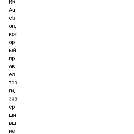
RR
Au
cti
on,
кот
ор
ый
пр
ов
ел
тор
ги,
зав
ер
ши
вш
ие