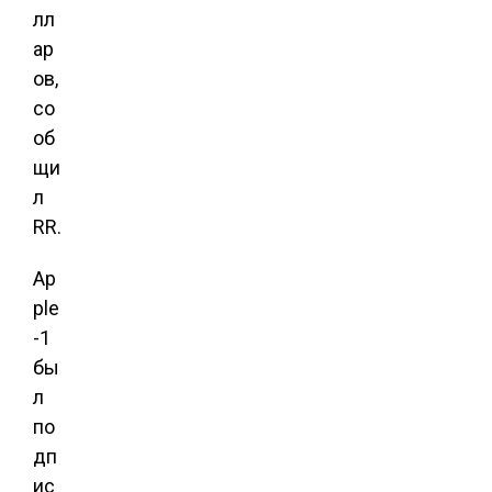
лл
ар
ов,
со
об
щи
л
RR.
Ap
ple
-1
бы
л
по
дп
ис