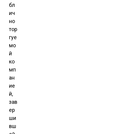
бл
ич
но
тор
гуе
мо
й
ко
мп
ан
ие
й,
зав
ер
ши
вш