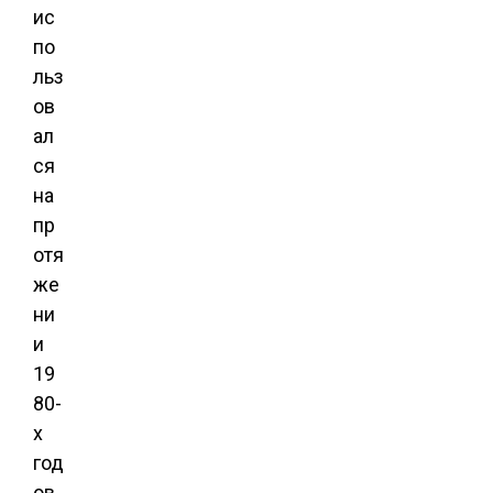
ис
по
льз
ов
ал
ся
на
пр
отя
же
ни
и
19
80-
х
год
ов.