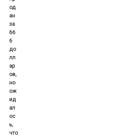
од
ан
за
66
6
до
лл
ар
ов,
но
ож
ид
ал
ос
ь,
что