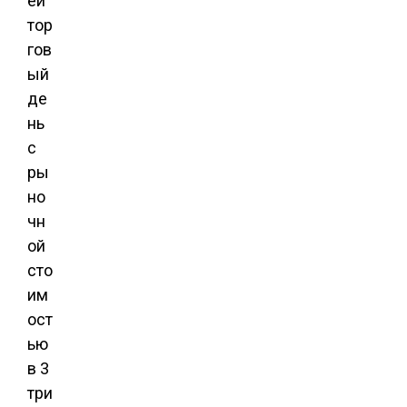
ей
тор
гов
ый
де
нь
с
ры
но
чн
ой
сто
им
ост
ью
в 3
три