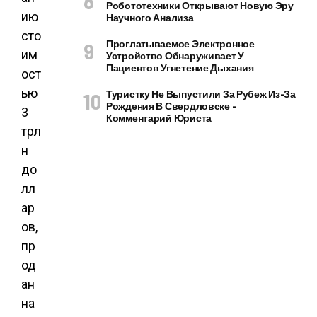
Робототехники Открывают Новую Эру
ию
Научного Анализа
сто
Проглатываемое Электронное
им
Устройство Обнаруживает У
Пациентов Угнетение Дыхания
ост
ью
Туристку Не Выпустили За Рубеж Из-За
Рождения В Свердловске –
3
Комментарий Юриста
трл
н
до
лл
ар
ов,
пр
од
ан
на