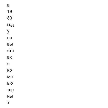
в
19
80
год
у
на
вы
ста
вк
е
ко
мп
ью
тер
ны
х