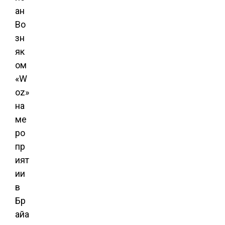
ан
Во
зн
як
ом
«W
oz»
на
ме
ро
пр
ият
ии
в
Бр
айа