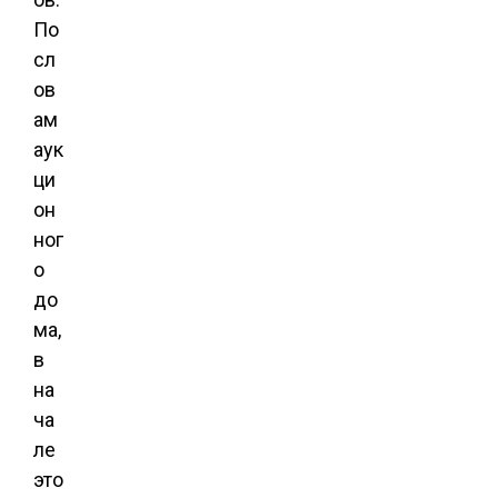
По
сл
ов
ам
аук
ци
он
ног
о
до
ма,
в
на
ча
ле
это