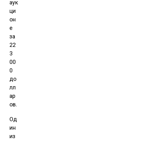
аук
ци
он
е
за
22
3
00
0
до
лл
ар
ов.
Од
ин
из