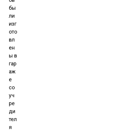
бы
ли
изг
ото
вл
ен
ы в
гар
аж
е
со
уч
ре
ди
тел
я