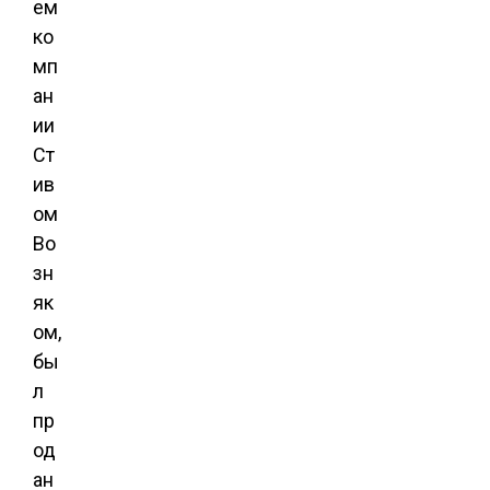
ем
ко
мп
ан
ии
Ст
ив
ом
Во
зн
як
ом,
бы
л
пр
од
ан