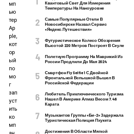
Квантовый Свет Для Измерения
мп
Температуры На Наноуровне
ью
Самые Популярные Отели В
тер
Новосибирске Назвал Сервис
Ap
«Яндекс.Путешествия»
ple,
Футуристическое Колесо Обозрения
кот
Высотой 220 Метров Построят В Сеуле
ор
Полетную Программу На Маврикий Из
ый
России Продлили До Мая 2024
по
Смартфон Fly Selfie 1 С Двойной
мо
Фронтальной Вспышкой Вышел В
Российской Федерации
г
зап
Любитель Приключенческого Туризма
Нашел В Америке Алмаз Весом 7.46
уст
Карата
ить
Музыкантов Группы «Би-2» Задержала
ко
Туристическая Полиция Пхукета
мп
Достижения В Области Мягкой
ан