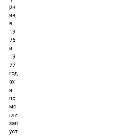
рн
ия,
в
19
76
и
19
77
год
ах
и
по
мо
гли
зап
уст