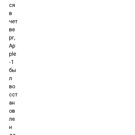
ся
в
чет
ве
рг,
Ap
ple
-1
бы
л
во
сст
ан
ов
ле
н