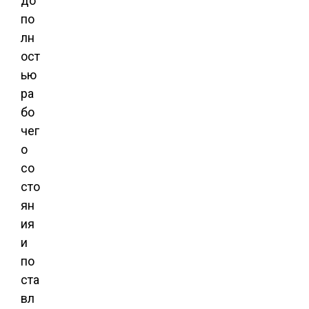
до
по
лн
ост
ью
ра
бо
чег
о
со
сто
ян
ия
и
по
ста
вл