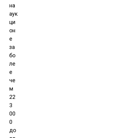
на
аук
ци
он
е
за
бо
ле
е
че
м
22
3
00
0
до