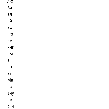
лю
бит
ел
ей
во
Фр
ам
инг
ем
е,
шт
ат
Ма
сс
ачу
сет
с, и