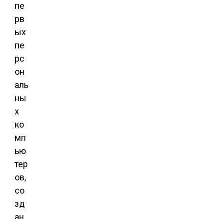
пе
рв
ых
пе
рс
он
аль
ны
х
ко
мп
ью
тер
ов,
со
зд
ан