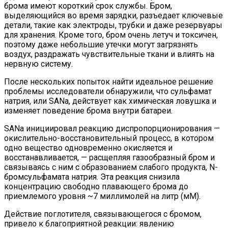
брома имеют короткий срок службы. Бром,
выделяющийся во время зарядки, разъедает ключевые
детали, такие как электроды, трубки и даже резервуары
для хранения. Кроме того, бром очень летуч и токсичен,
поэтому даже небольшие утечки могут загрязнять
воздух, раздражать чувствительные ткани и влиять на
нервную систему.
После нескольких попыток найти идеальное решение
проблемы исследователи обнаружили, что сульфамат
натрия, или SANa, действует как химическая ловушка и
изменяет поведение брома внутри батареи.
SANa инициировал реакцию диспропорционирования —
окислительно-восстановительный процесс, в котором
одно вещество одновременно окисляется и
восстанавливается, — расщепляя газообразный бром и
связываясь с ним с образованием слабого продукта, N-
бромсульфамата натрия. Эта реакция снизила
концентрацию свободно плавающего брома до
приемлемого уровня ~7 миллимолей на литр (мМ).
Действие поглотителя, связывающегося с бромом,
привело к благоприятной реакции: явлению