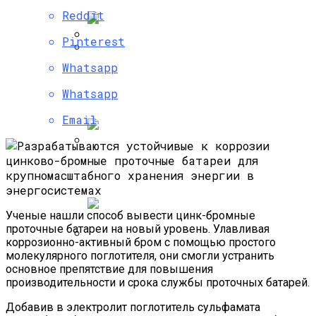
Reddit
Pinterest
СМИ Узнали Дату Начала Продаж
Whatsapp
Самые Популярные Отели В
Новых Моделей IPhone И IPad
Новосибирске Назвал Сервис
Whatsapp
«Яндекс.Путешествия»
Email
Полетную Программу На Маврикий Из
России Продлили До Мая 2024
Ученые нашли способ вывести цинк-бромные
проточные батареи на новый уровень. Улавливая
коррозионно-активный бром с помощью простого
молекулярного поглотителя, они смогли устранить
Любитель Приключенческого Туризма
основное препятствие для повышения
Нашел В Америке Алмаз Весом 7.46
производительности и срока службы проточных батарей.
Карата
Добавив в электролит поглотитель
сульфамата