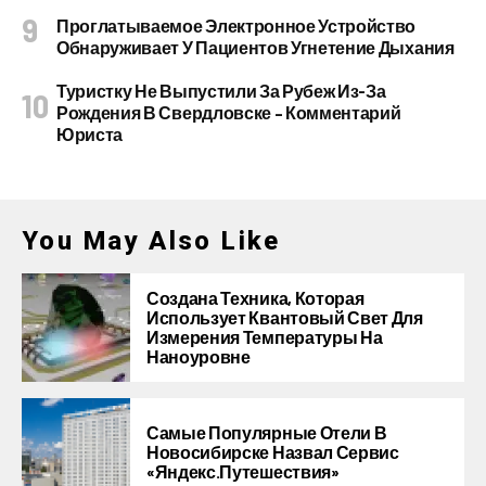
Проглатываемое Электронное Устройство
Обнаруживает У Пациентов Угнетение Дыхания
Туристку Не Выпустили За Рубеж Из-За
Рождения В Свердловске – Комментарий
Юриста
You May Also Like
Создана Техника, Которая
Использует Квантовый Свет Для
Измерения Температуры На
Наноуровне
Самые Популярные Отели В
Новосибирске Назвал Сервис
«Яндекс.Путешествия»