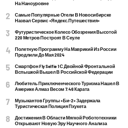
На Наноуровне
Самые Популярные Отели В Новосибирске
Назвал Сервис «Яндекс.Путешествия»
Футуристическое Колесо Обозрения Высотой
220 Метров Построят В Сеуле
Полетную Программу На Маврикий Из России
Продлили До Мая 2024
Смартфон Fly Selfie 1 С Двойной Фронтальной
Вспышкой Вышел В Российской Федерации
Любитель Приключенческого Туризма Нашел В
Америке Алмаз Весом 7.46 Карата
Музыкантов Группы «Би-2» Задержала
Туристическая Полиция Пхукета
Достижения В Области Мягкой Робототехники
Открывают Новую Эру Научного Анализа