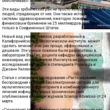
Эти виды хронических ран не просто изнурительны для
людей, страдающих от них. Они также истощают
Самые Популярные Отели В
системы здравоохранения, ежегодно ложатся
Новосибирске Назвал Сервис
финансовым бременем на 25 миллиардов долларов
«Яндекс.Путешествия»
только в Соединенных Штатах.
Смартфон Archos 50d Oxygen Ожидается
Новый вид умной повязки, разработанный в
Калифорнийском технологическом институте, может
В Конце Весеннего Периода
сделать лечение этих ран проще, эффективнее и
дешевле. Эти умные повязки были разработаны в
лаборатории Вэй Гао, доцента кафедры медицинской
инженерии, исследователя Института медицинских
исследований наследия и стипендиата Рональда и
Джоанн Уилленс.
Статья с описанием исследования «Растягиваемая
беспроводная носимая биоэлектронная система для
мультиплексного мониторинга и комбинированного
лечения инфицированных хронических ран»
опубликована в номере журнала Science Advances от 24
марта.
«Существует много различных типов хронических ран,