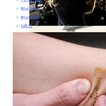
Whatsapp
Whatsapp
Email
Музыкантов Группы «Би-2» Задержала
Туристическая Полиция Пхукета
Вьетнам Заказал 18 Новейших
Российских Як-130М