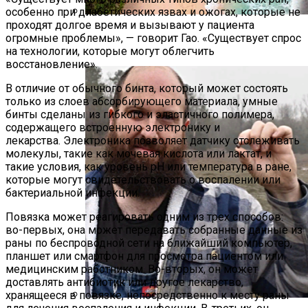
особенно при диабетических язвах и ожогах, которые не
проходят долгое время и вызывают у пациента
Полетную Программу На Маврикий Из
огромные проблемы», — говорит Гао. «Существует спрос
России Продлили До Мая 2024
на технологии, которые могут облегчить
восстановление».
В отличие от обычного бинта, который может состоять
только из слоев абсорбирующего материала, умные
бинты сделаны из гибкого и эластичного полимера,
содержащего встроенную электронику и
лекарства. Электроника позволяет датчику отслеживать
молекулы, такие как мочевая кислота или лактат, и
такие условия, как уровень pH или температура в ране,
которые могут свидетельствовать о воспалении или
бактериальной инфекции.
Повязка может реагировать одним из трех способов:
во-первых, она может передавать собранные данные из
раны по беспроводной сети на ближайший компьютер,
планшет или смартфон для просмотра пациентом или
медицинским работником. Во-вторых, он может
доставлять антибиотик или другое лекарство,
хранящееся в повязке, непосредственно к месту раны