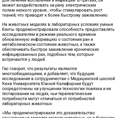
для лечения воспаления и инфекции. В-третьих, он
Любитель Приключенческого Туризма
может воздействовать на рану электрическим
Нашел В Америке Алмаз Весом 7.46
полем низкого уровня , чтобы стимулировать рост
Карата
тканей, что приводит к более быстрому заживлению.
На животных моделях в лабораторных условиях умные
бинты продемонстрировали способность предоставлять
исследователям в режиме реального времени
обновленную информацию о состоянии ран и
метаболическом состоянии животных, а также
обеспечивать быстрое заживление хронических
инфицированных ран, подобных тем, которые
встречаются у людей.
Гао говорит, что результаты являются
многообещающими, и добавляет, что будущие
исследования в сотрудничестве с Медицинской школой
Кека Университета Южной Калифорнии будут
сосредоточены на улучшении технологии повязки и ее
тестировании на людях, чьи терапевтические
потребности могут отличаться от потребностей
лабораторных животных.
«Мы продемонстрировали это доказательство
концепции на моделях мелких животных, но в будущем