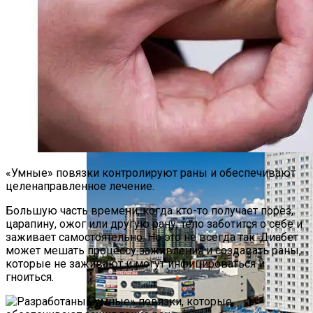
Футуристическое Колесо Обозрения
Высотой 220 Метров Построят В Сеуле
Китай Вывел На Орбиту Новейшие
Гиперспектральные Спутники На Фоне
Опасений США По Поводу Ирана
«Умные» повязки контролируют раны и обеспечивают
целенаправленное лечение.
Большую часть времени, когда кто-то получает порез,
царапину, ожог или другую рану, тело заботится о себе и
заживает самостоятельно. Но это не всегда так. Диабет
может мешать процессу заживления и создавать раны,
которые не заживают и могут инфицироваться и
гноиться.