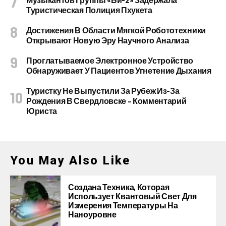
Туристическая Полиция Пхукета
Достижения В Области Мягкой Робототехники
Открывают Новую Эру Научного Анализа
Проглатываемое Электронное Устройство
Обнаруживает У Пациентов Угнетение Дыхания
Туристку Не Выпустили За Рубеж Из-За
Рождения В Свердловске – Комментарий
Юриста
You May Also Like
Создана Техника, Которая
Использует Квантовый Свет Для
Измерения Температуры На
Наноуровне