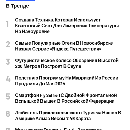
В Тренде
Создана Техника, Которая Использует
Квантовый Свет Для Измерения Температуры
На Наноуровне
Самые Популярные Отели В Новосибирске
Назвал Сервис «Яндекс.Путешествия»
Футуристическое Колесо Обозрения Высотой
220 Метров Построят В Сеуле
Полетную Программу На Маврикий Из России
Продлили До Мая 2024
Смартфон Fly Selfie 1 С Двойной Фронтальной
Вспышкой Вышел В Российской Федерации
Любитель Приключенческого Туризма Нашел В
Америке Алмаз Весом 7.46 Карата
Музыкантов Группы «Би-2» Задержала