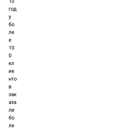
10
год
у
бо
ле
е
10
0
кл
ие
нто
в
зак
аза
ли
бо
ле