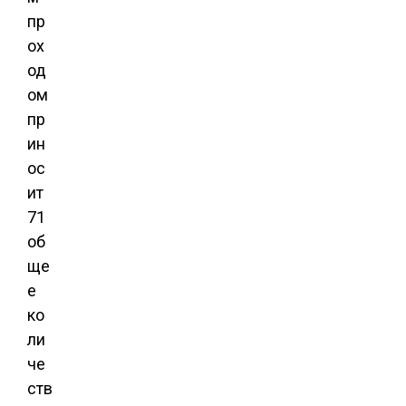
пр
ох
од
ом
пр
ин
ос
ит
71
об
ще
е
ко
ли
че
ств