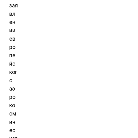
зая
вл
ен
ии
ев
ро
пе
йс
ког
о
аэ
ро
ко
см
ич
ес