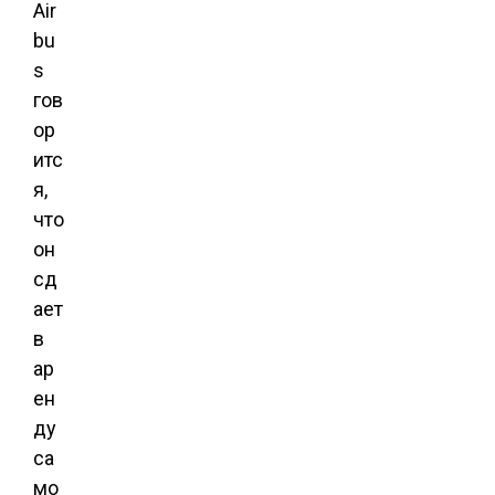
Air
bu
s
гов
ор
итс
я,
что
он
сд
ает
в
ар
ен
ду
са
мо