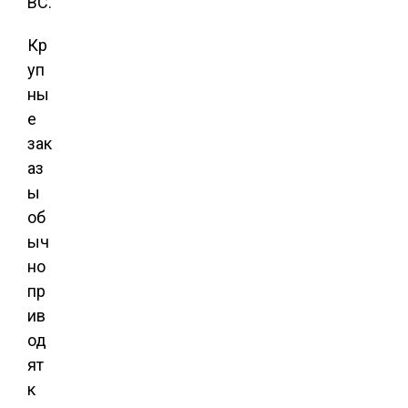
BC.
Кр
уп
ны
е
зак
аз
ы
об
ыч
но
пр
ив
од
ят
к