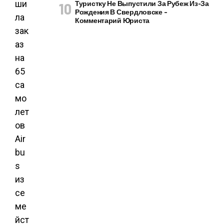
ши
Туристку Не Выпустили За Рубеж Из-За
Рождения В Свердловске –
ла
Комментарий Юриста
зак
аз
на
65
са
мо
лет
ов
Air
bu
s
из
се
ме
йст