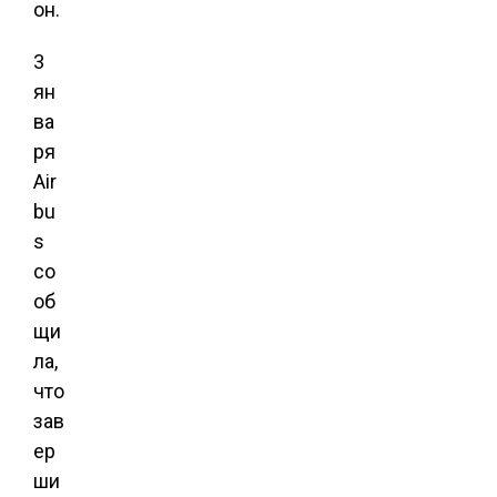
он.
3
ян
ва
ря
Air
bu
s
со
об
щи
ла,
что
зав
ер
ши