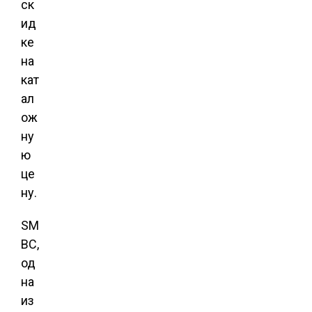
ск
ид
ке
на
кат
ал
ож
ну
ю
це
ну.
SM
BC,
од
на
из