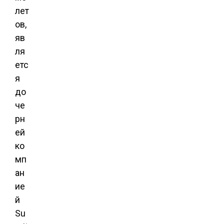
лет
ов,
яв
ля
етс
я
до
че
рн
ей
ко
мп
ан
ие
й
Su