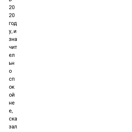
20
20
год
у, и
зна
чит
ел
ьн
о
сп
ок
ой
не
е,
ска
зал