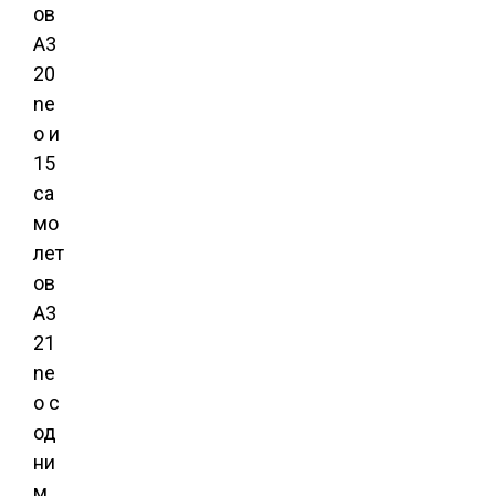
ов
A3
20
ne
o и
15
са
мо
лет
ов
A3
21
ne
o с
од
ни
м