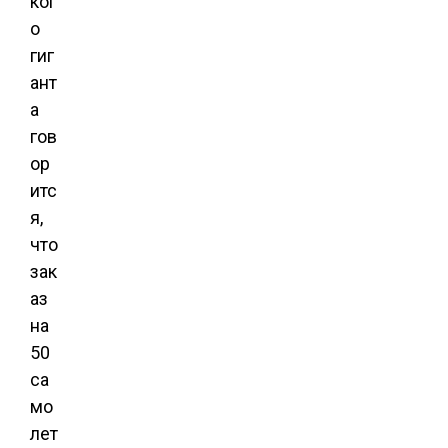
ког
о
гиг
ант
а
гов
ор
итс
я,
что
зак
аз
на
50
са
мо
лет