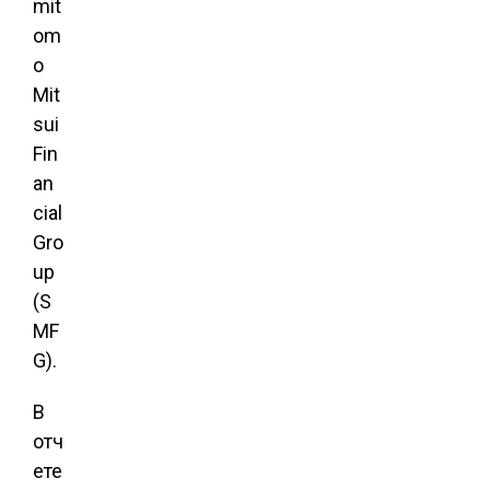
mit
om
o
Mit
sui
Fin
an
cial
Gro
up
(S
MF
G).
В
отч
ете