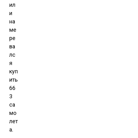
ил
и
на
ме
ре
ва
лс
я
куп
ить
66
3
са
мо
лет
а.