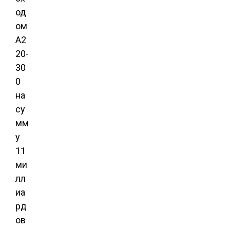
од
ом
A2
20-
30
0
на
су
мм
у
11
ми
лл
иа
рд
ов