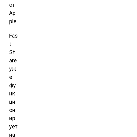
от
Ap
ple.
Fas
t
Sh
are
уж
е
фу
нк
ци
он
ир
ует
на