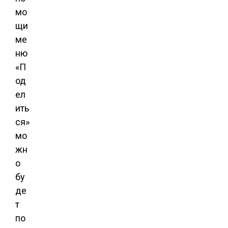
мо
щи
ме
ню
«П
од
ел
ить
ся»
мо
жн
о
бу
де
т
по