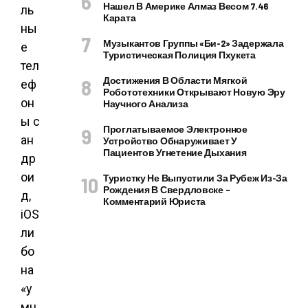
Нашел В Америке Алмаз Весом 7.46
ль
Карата
ны
Музыкантов Группы «Би-2» Задержала
е
Туристическая Полиция Пхукета
тел
Достижения В Области Мягкой
еф
Робототехники Открывают Новую Эру
он
Научного Анализа
ы с
Проглатываемое Электронное
ан
Устройство Обнаруживает У
Пациентов Угнетение Дыхания
др
ои
Туристку Не Выпустили За Рубеж Из-За
Рождения В Свердловске –
д,
Комментарий Юриста
iOS
ли
бо
на
«у
мн