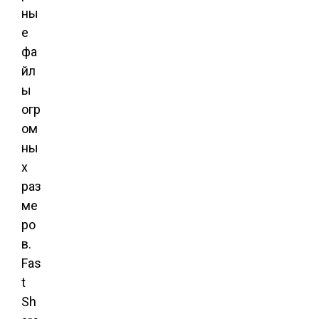
ны
е
фа
йл
ы
огр
ом
ны
х
раз
ме
ро
в.
Fas
t
Sh