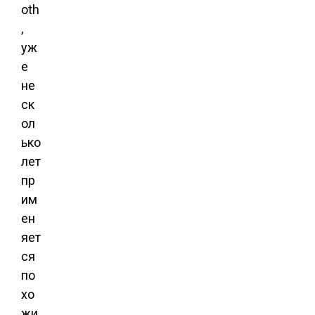
oth
,
уж
е
не
ск
ол
ько
лет
пр
им
ен
яет
ся
по
хо
жи