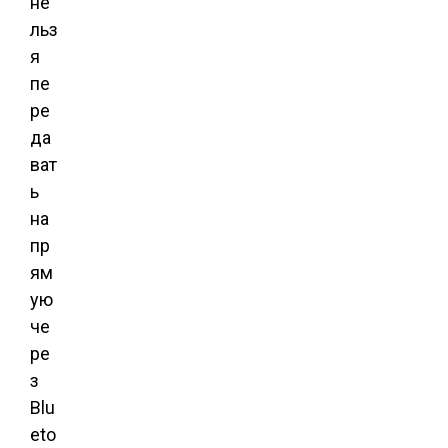
не
льз
я
пе
ре
да
ват
ь
на
пр
ям
ую
че
ре
з
Blu
eto