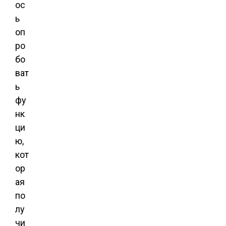
ос
ь
оп
ро
бо
ват
ь
фу
нк
ци
ю,
кот
ор
ая
по
лу
чи