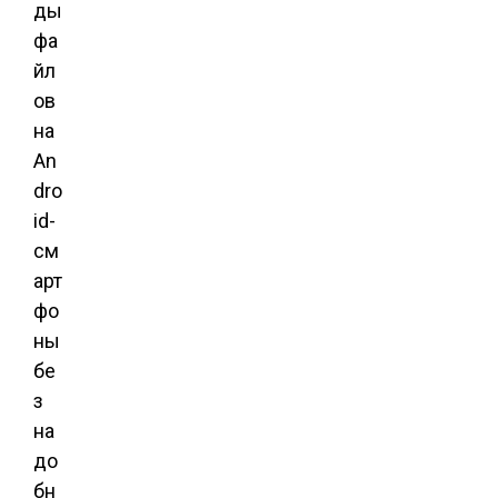
ды
фа
йл
ов
на
An
dro
id-
см
арт
фо
ны
бе
з
на
до
бн