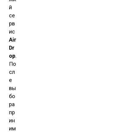
й
се
рв
ис
Air
Dr
op
.
По
сл
е
вы
бо
ра
пр
ин
им