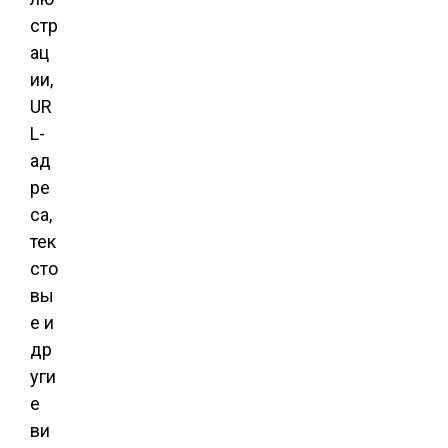
стр
ац
ии,
UR
L-
ад
ре
са,
тек
сто
вы
е и
др
уги
е
ви