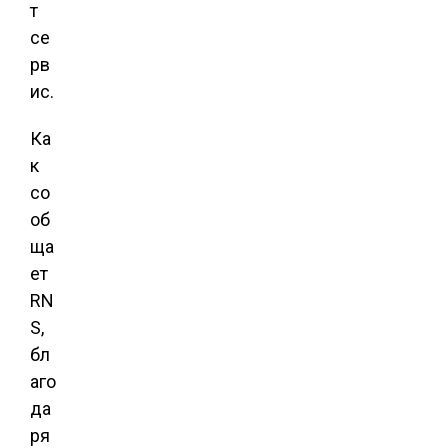
т
се
рв
ис.
Ка
к
со
об
ща
ет
RN
S,
бл
аго
да
ря