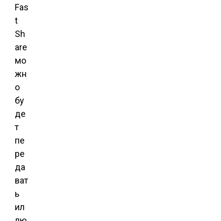
Fas
t
Sh
are
мо
жн
о
бу
де
т
пе
ре
да
ват
ь
ил
лю