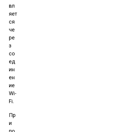
вл
яет
ся
че
ре
з
со
ед
ин
ен
ие
Wi-
Fi.
Пр
и
по