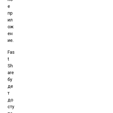
е
пр
ил
ож
ен
ие.
Fas
t
Sh
are
бу
де
т
до
сту