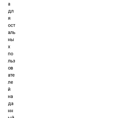
а
дл
я
ост
аль
ны
х
по
льз
ов
ате
ле
й
на
да
нн
ый