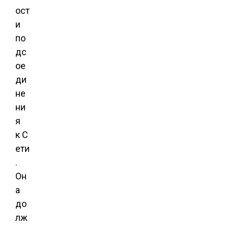
ост
и
по
дс
ое
ди
не
ни
я
к С
ети
.
Он
а
до
лж