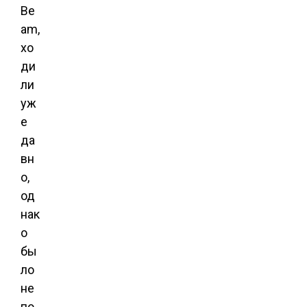
Be
am,
хо
ди
ли
уж
е
да
вн
о,
од
нак
о
бы
ло
не
по