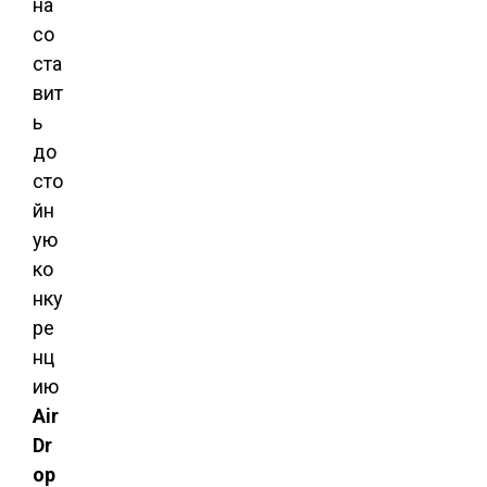
на
со
ста
вит
ь
до
сто
йн
ую
ко
нку
ре
нц
ию
Air
Dr
op