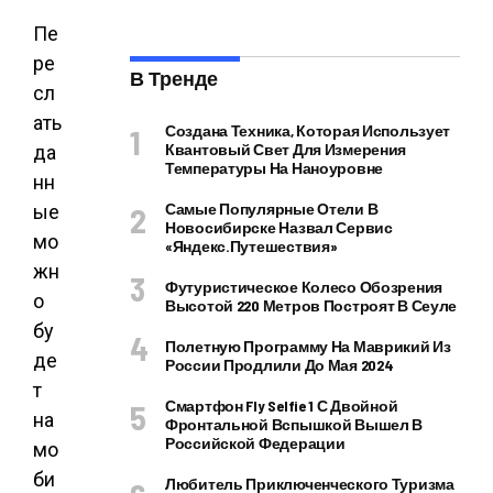
Пе
ре
В Тренде
сл
ать
Создана Техника, Которая Использует
Квантовый Свет Для Измерения
да
Температуры На Наноуровне
нн
Самые Популярные Отели В
ые
Новосибирске Назвал Сервис
мо
«Яндекс.Путешествия»
жн
Футуристическое Колесо Обозрения
о
Высотой 220 Метров Построят В Сеуле
бу
Полетную Программу На Маврикий Из
де
России Продлили До Мая 2024
т
Смартфон Fly Selfie 1 С Двойной
на
Фронтальной Вспышкой Вышел В
Российской Федерации
мо
би
Любитель Приключенческого Туризма