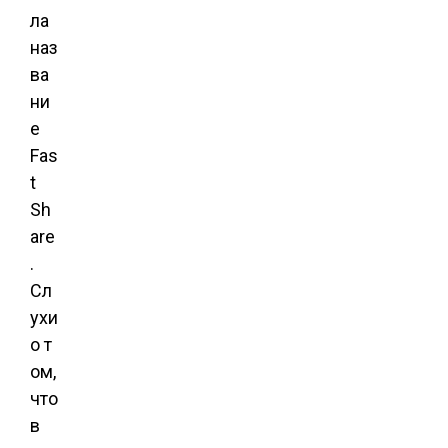
ла
наз
ва
ни
е
Fas
t
Sh
are
.
Сл
ухи
о т
ом,
что
в