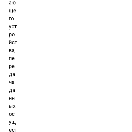
аю
ще
го
уст
ро
йст
ва,
пе
ре
да
ча
да
нн
ых
ос
ущ
ест