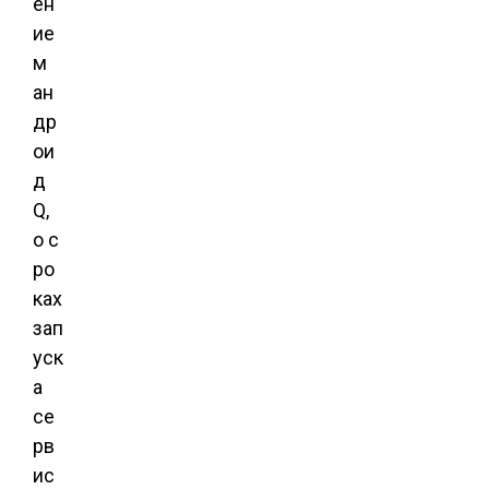
ен
ие
м
ан
др
ои
д
Q,
о с
ро
ках
зап
уск
а
се
рв
ис