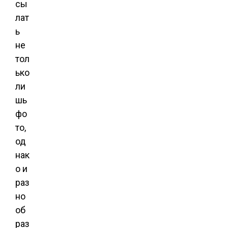
сы
лат
ь
не
тол
ько
ли
шь
фо
то,
од
нак
о и
раз
но
об
раз