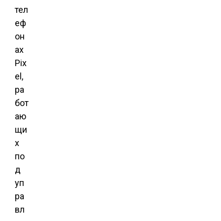
тел
еф
он
ах
Pix
el,
ра
бот
аю
щи
х
по
д
уп
ра
вл