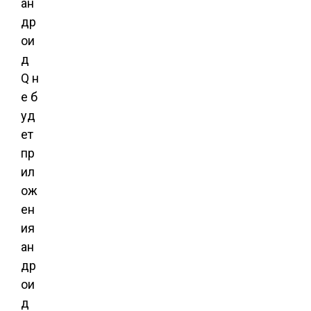
ан
др
ои
д
Q н
е б
уд
ет
пр
ил
ож
ен
ия
ан
др
ои
д