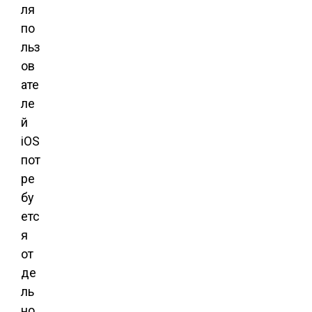
ля
по
льз
ов
ате
ле
й
iOS
пот
ре
бу
етс
я
от
де
ль
но