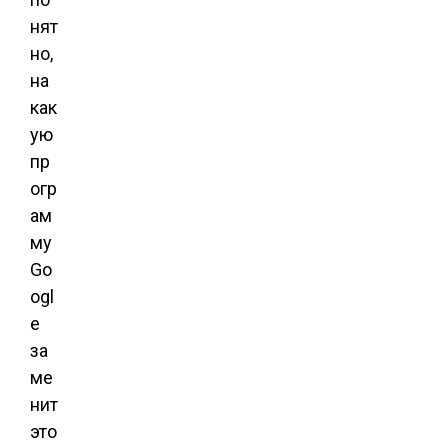
нят
но,
на
как
ую
пр
огр
ам
му
Go
ogl
e
за
ме
нит
это