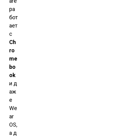
are
ра
бот
ает
с
Ch
ro
me
bo
ok
и д
аж
е
We
ar
OS,
а д