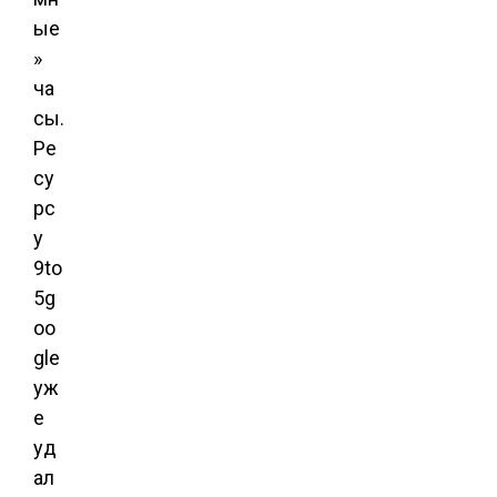
ые
»
ча
сы.
Ре
су
рс
у
9to
5g
oo
gle
уж
е
уд
ал