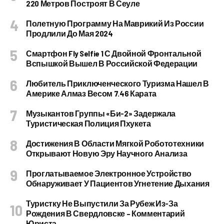
220 Метров Построят В Сеуле
Полетную Программу На Маврикий Из России
Продлили До Мая 2024
Смартфон Fly Selfie 1 С Двойной Фронтальной
Вспышкой Вышел В Российской Федерации
Любитель Приключенческого Туризма Нашел В
Америке Алмаз Весом 7.46 Карата
Музыкантов Группы «Би-2» Задержала
Туристическая Полиция Пхукета
Достижения В Области Мягкой Робототехники
Открывают Новую Эру Научного Анализа
Проглатываемое Электронное Устройство
Обнаруживает У Пациентов Угнетение Дыхания
Туристку Не Выпустили За Рубеж Из-За
Рождения В Свердловске – Комментарий
Юриста