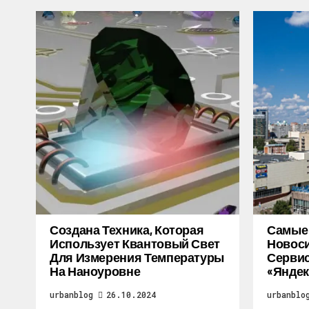
Создана Техника, Которая
Самые
Использует Квантовый Свет
Новоси
Для Измерения Температуры
Серви
На Наноуровне
«Яндек
urbanblog
26.10.2024
urbanblo