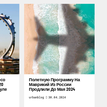
есо
Полетную Программу На
20
Маврикий Из России
уле
Продлили До Мая 2024
urbanblog
30.04.2024