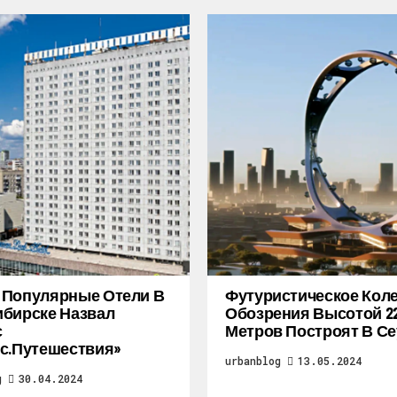
 Популярные Отели В
Футуристическое Кол
бирске Назвал
Обозрения Высотой 2
с
Метров Построят В Се
с.Путешествия»
urbanblog
13.05.2024
g
30.04.2024