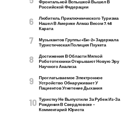
Фронтальной Вспышкой Вышел В
Российской Федерации
Любитель Приключенческого Туризма
Нашел В Америке Алмаз Весом 7.46
Карата
Музыкантов Группы «Би-2» Задержала
Туристическая Полиция Пхукета
Достижения В Области Мягкой
Робототехники Открывают Новую Эру
Научного Анализа
Проглатываемое Электронное
Устройство Обнаруживает У
Пациентов Угнетение Дыхания
Туристку Не Выпустили За Рубеж Из-За
Рождения В Свердловске –
Комментарий Юриста