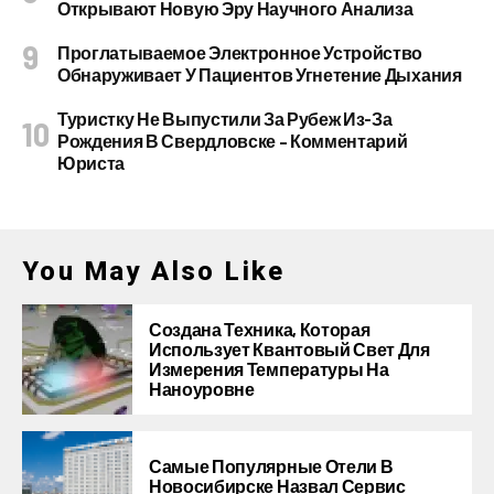
Открывают Новую Эру Научного Анализа
Проглатываемое Электронное Устройство
Обнаруживает У Пациентов Угнетение Дыхания
Туристку Не Выпустили За Рубеж Из-За
Рождения В Свердловске – Комментарий
Юриста
You May Also Like
Создана Техника, Которая
Использует Квантовый Свет Для
Измерения Температуры На
Наноуровне
Самые Популярные Отели В
Новосибирске Назвал Сервис