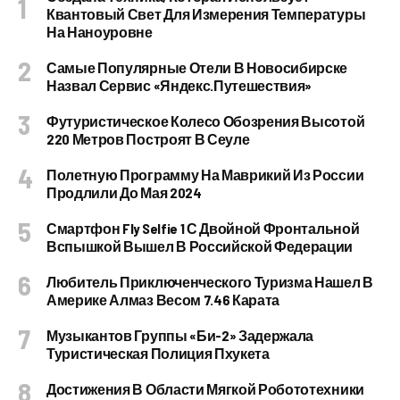
Квантовый Свет Для Измерения Температуры
На Наноуровне
Самые Популярные Отели В Новосибирске
Назвал Сервис «Яндекс.Путешествия»
Футуристическое Колесо Обозрения Высотой
220 Метров Построят В Сеуле
Полетную Программу На Маврикий Из России
Продлили До Мая 2024
Смартфон Fly Selfie 1 С Двойной Фронтальной
Вспышкой Вышел В Российской Федерации
Любитель Приключенческого Туризма Нашел В
Америке Алмаз Весом 7.46 Карата
Музыкантов Группы «Би-2» Задержала
Туристическая Полиция Пхукета
Достижения В Области Мягкой Робототехники