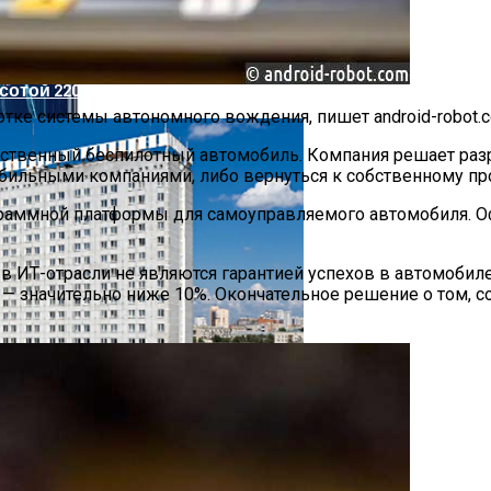
отой 220 Метров Построят В Сеуле
тке системы автономного вождения, пишет android-robot.c
бственный беспилотный автомобиль. Компания решает раз
ильными компаниями, либо вернуться к собственному про
ограммной платформы для самоуправляемого автомобиля.
и в ИТ-отрасли не являются гарантией успехов в автомобил
— значительно ниже 10%. Окончательное решение о том, со
В Конце Весеннего Периода