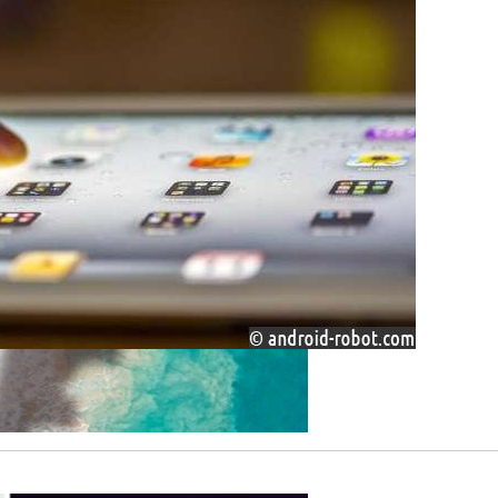
ке Назвал Сервис «Яндекс.Путешествия»
скизы Нового Круизного Лайнера «Титаник»
оссии Продлили До Мая 2024