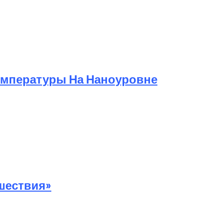
Температуры На Наноуровне
шествия»