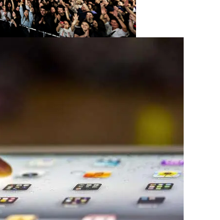
х Як-130М
уристическая Полиция Пхукета
рспектральные Спутники На Фоне Опасений США По По