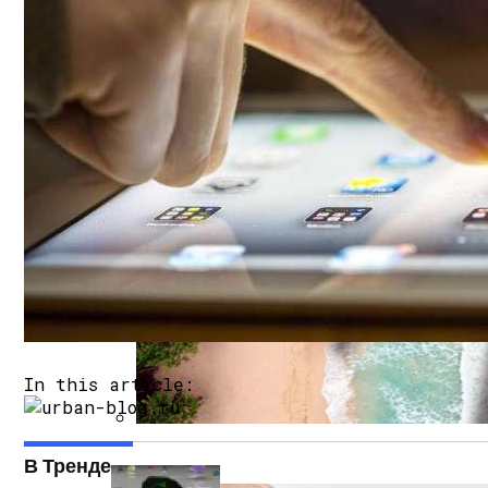
Самые Популярные Отели В Новосибирс
В Глобальной Web-Сети Опубликовали Э
In this article:
Полетную Программу На Маврикий Из Р
В Тренде