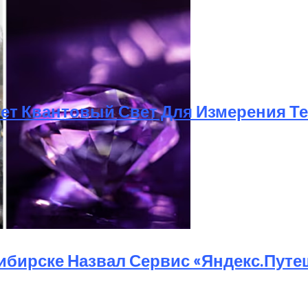
ует Квантовый Свет Для Измерения 
шел В Америке Алмаз Весом 7.46 Карата
бирске Назвал Сервис «Яндекс.Путе