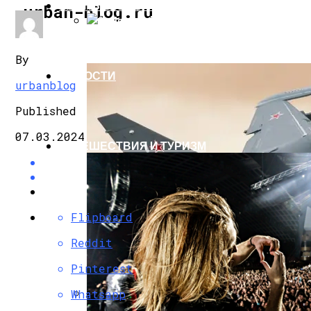
КОМПЬЮТЕРЫ И ГАДЖЕТЫ
urban-blog.ru
Qualcomm Анонсировала Платформу Для 
By
НОВОСТИ
urbanblog
Published
07.03.2024
ПУТЕШЕСТВИЯ И ТУРИЗМ
Flipboard
Reddit
Pinterest
Whatsapp