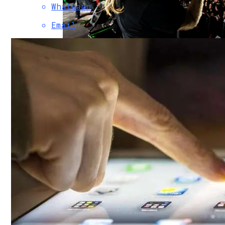
Вьетнам Заказал 18 Новейших Российски
Whatsapp
Email
Музыкантов Группы «Би-2» Задержала Т
Китай Вывел На Орбиту Новейшие Гипе