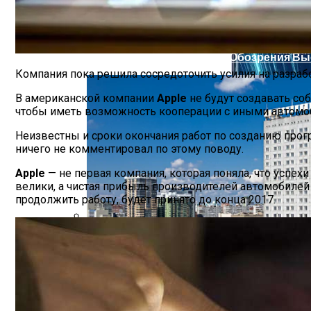
Футуристическое Колесо Обозрения Выс
Компания пока решила сосредоточить усилия на разрабо
В американской компании
Apple
не будут создавать со
чтобы иметь возможность кооперации с иными автомоб
Неизвестны и сроки окончания работ по созданию пр
ничего не комментировал по этому поводу.
Apple
— не первая компания, которая поняла, что успех
велики, а чистая прибыль производителей автомобилей 
продолжить работу, будет принято до конца 2017.
Смартфон Archos 50d Oxygen Ожидается 