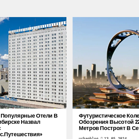
 Популярные Отели В
Футуристическое Кол
бирске Назвал
Обозрения Высотой 2
с
Метров Построят В Се
с.Путешествия»
urbanblog
13.05.2024