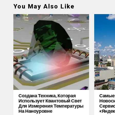
You May Also Like
Создана Техника, Которая
Самые
Использует Квантовый Свет
Новоси
Для Измерения Температуры
Серви
На Наноуровне
«Яндек