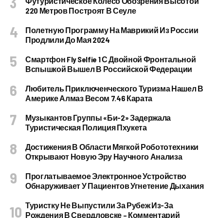
Футуристическое Колесо Обозрения Высотой
220 Метров Построят В Сеуле
Полетную Программу На Маврикий Из России
Продлили До Мая 2024
Смартфон Fly Selfie 1 С Двойной Фронтальной
Вспышкой Вышел В Российской Федерации
Любитель Приключенческого Туризма Нашел В
Америке Алмаз Весом 7.46 Карата
Музыкантов Группы «Би-2» Задержала
Туристическая Полиция Пхукета
Достижения В Области Мягкой Робототехники
Открывают Новую Эру Научного Анализа
Проглатываемое Электронное Устройство
Обнаруживает У Пациентов Угнетение Дыхания
Туристку Не Выпустили За Рубеж Из-За
Рождения В Свердловске – Комментарий