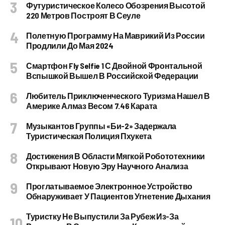
Футуристическое Колесо Обозрения Высотой
220 Метров Построят В Сеуле
Полетную Программу На Маврикий Из России
Продлили До Мая 2024
Смартфон Fly Selfie 1 С Двойной Фронтальной
Вспышкой Вышел В Российской Федерации
Любитель Приключенческого Туризма Нашел В
Америке Алмаз Весом 7.46 Карата
Музыкантов Группы «Би-2» Задержала
Туристическая Полиция Пхукета
Достижения В Области Мягкой Робототехники
Открывают Новую Эру Научного Анализа
Проглатываемое Электронное Устройство
Обнаруживает У Пациентов Угнетение Дыхания
Туристку Не Выпустили За Рубеж Из-За