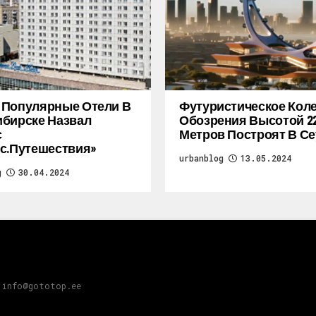
 Популярные Отели В
Футуристическое Кол
бирске Назвал
Обозрения Высотой 2
с
Метров Построят В Се
с.Путешествия»
urbanblog
13.05.2024
g
30.04.2024
 info@gototop.ee