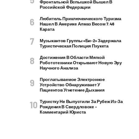
Фронтальной Вспышкой Вышел В
Российской Федерации
Любитель Приключенческого Туризма
Нашел В Америке Алмаз Весом 7.46
Карата
Музыкантов Группы «Би-2» Задержала
Туристическая Полиция Пхукета
Достижения В Области Мягкой
Робототехники Открывают Новую Эру
Научного Анализа
Проглатываемое Электронное
Устройство Обнаруживает У
Пациентов Угнетение Дыхания
Туристку Не Выпустили За Рубеж Из-За
Рождения В Свердловске –
Комментарий Юриста