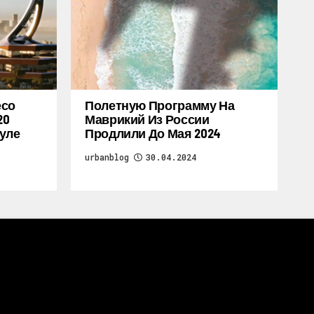
есо
Полетную Программу На
20
Маврикий Из России
уле
Продлили До Мая 2024
urbanblog
30.04.2024