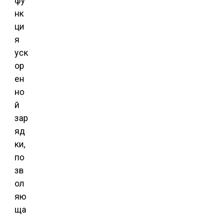
фу
нк
ци
я
уск
ор
ен
но
й
зар
яд
ки,
по
зв
ол
яю
ща