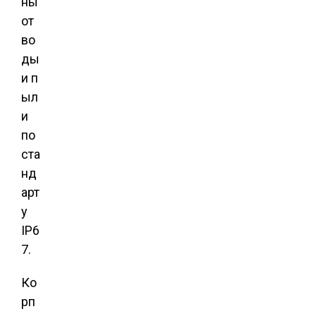
ны
от
во
ды
и п
ыл
и
по
ста
нд
арт
у
IP6
7.
Ко
рп