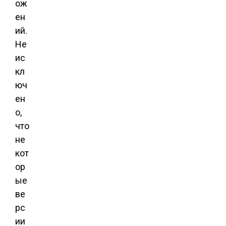
ож
ен
ий.
Не
ис
кл
юч
ен
о,
что
не
кот
ор
ые
ве
рс
ии