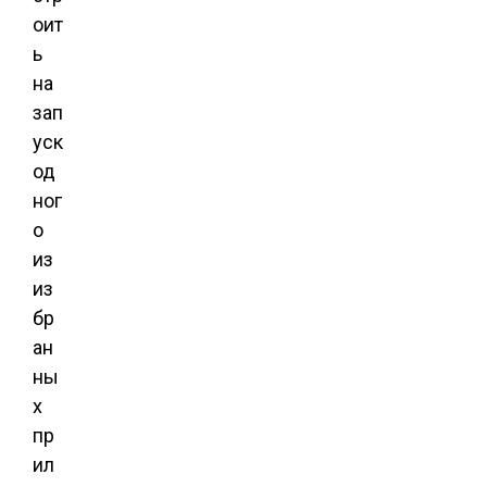
оит
ь
на
зап
уск
од
ног
о
из
из
бр
ан
ны
х
пр
ил