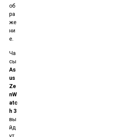
об
ра
же
ни
е.
Ча
сы
As
us
Ze
nW
atc
h 3
вы
йд
ут