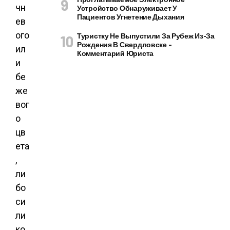
чн
Устройство Обнаруживает У
Пациентов Угнетение Дыхания
ев
ого
Туристку Не Выпустили За Рубеж Из-За
Рождения В Свердловске –
ил
Комментарий Юриста
и
бе
же
вог
о
цв
ета
,
ли
бо
си
ли
ко