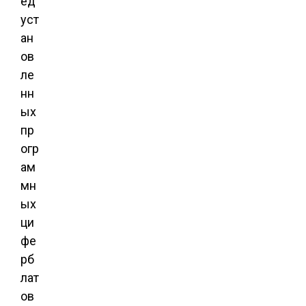
ед
уст
ан
ов
ле
нн
ых
пр
огр
ам
мн
ых
ци
фе
рб
лат
ов