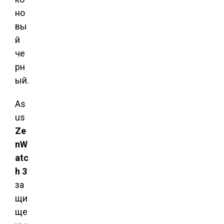
но
вы
й
че
рн
ый.
As
us
Ze
nW
atc
h 3
за
щи
ще