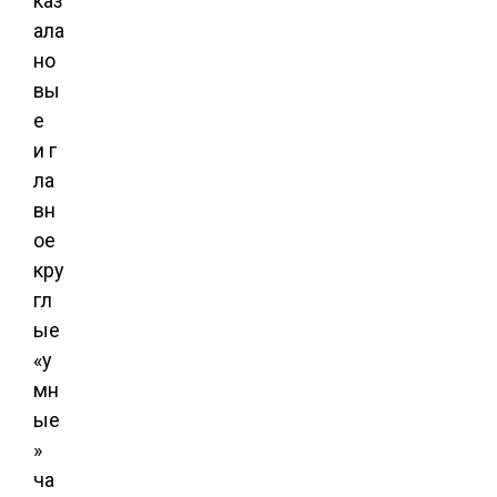
каз
ала
но
вы
е
и г
ла
вн
ое
кру
гл
ые
«у
мн
ые
»
ча