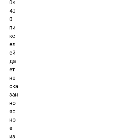
0×
40
0
пи
кс
ел
ей
да
ет
не
ска
зан
но
яс
но
е
из