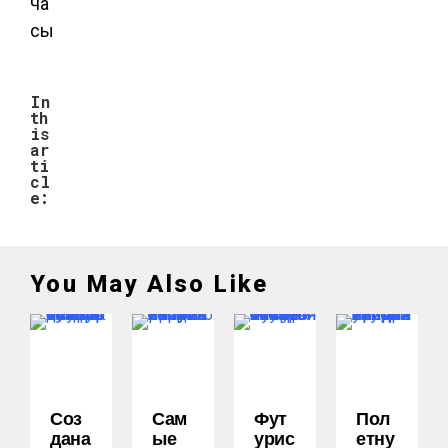
ча
сы
In
th
is
ar
ti
cl
e:
You May Also Like
Соз
Сам
Фут
Пол
Дана
Ые
Урис
Етну