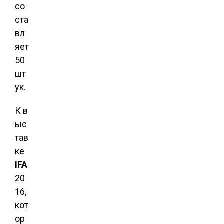
со
ста
вл
яет
50
шт
ук.
К в
ыс
тав
ке
IFA
20
16,
кот
ор