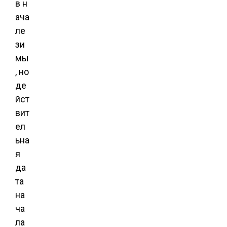
в н
ача
ле
зи
мы
, но
де
йст
вит
ел
ьна
я
да
та
на
ча
ла