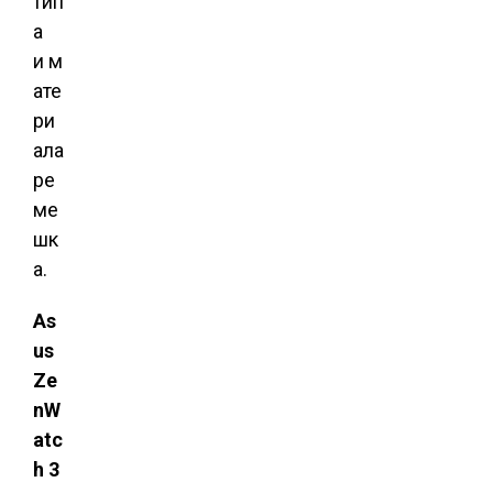
тип
а
и м
ате
ри
ала
ре
ме
шк
а.
As
us
Ze
nW
atc
h 3