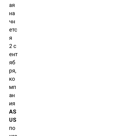
ая
на
чн
етс
я
2 с
ент
яб
ря,
ко
мп
ан
ия
AS
US
по