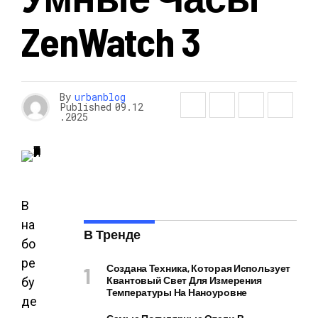
ZenWatch 3
By
urbanblog
Published
09.12
.2025
В
на
В Тренде
бо
ре
Создана Техника, Которая Использует
Квантовый Свет Для Измерения
бу
Температуры На Наноуровне
де