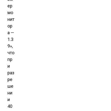
ер
мо
нит
ор
а —
1.3
9»,
что
пр
и
раз
ре
ше
ни
и
40