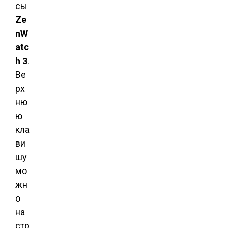
сы
Ze
nW
atc
h 3
.
Ве
рх
ню
ю
кла
ви
шу
мо
жн
о
на
стр