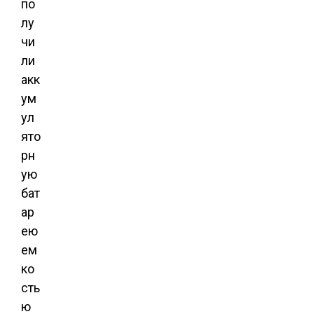
по
лу
чи
ли
акк
ум
ул
ято
рн
ую
бат
ар
ею
ем
ко
сть
ю