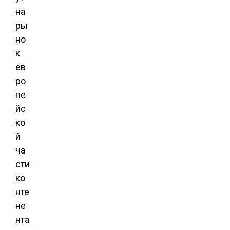
на
ры
но
к
ев
ро
пе
йс
ко
й
ча
сти
ко
нте
не
нта