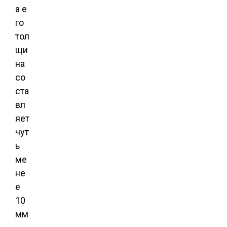
а е
го
тол
щи
на
со
ста
вл
яет
чут
ь
ме
не
е
10
мм