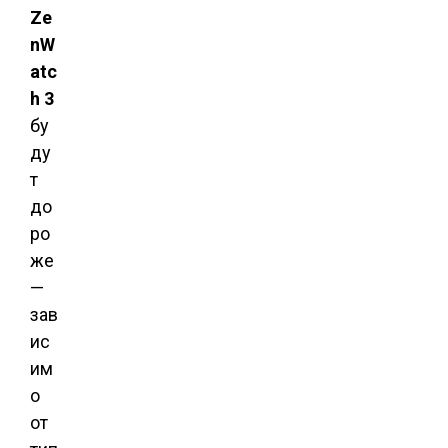
Ze
nW
atc
h 3
бу
ду
т
до
ро
же
—
зав
ис
им
о
от