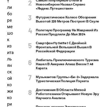
Самые Популярные Отели В
т
Новосибирске Назвал Сервис
ли
«Яндекс.Путешествия»
бо
Футуристическое Колесо Обозрения
ре
Высотой 220 Метров Построят В Сеуле
ме
Полетную Программу На Маврикий Из
шо
России Продлили До Мая 2024
к
Смартфон Fly Selfie 1 С Двойной
из
Фронтальной Вспышкой Вышел В
Российской Федерации
ита
ль
Любитель Приключенческого Туризма
Нашел В Америке Алмаз Весом 7.46
ян
Карата
ск
Музыкантов Группы «Би-2» Задержала
ой
Туристическая Полиция Пхукета
ко
Достижения В Области Мягкой
жи
Робототехники Открывают Новую Эру
ко
Научного Анализа
ри
Проглатываемое Электронное