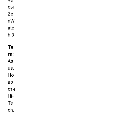
Те
ги:
As
us,
Но
во
сти
Hi-
Te
ch,