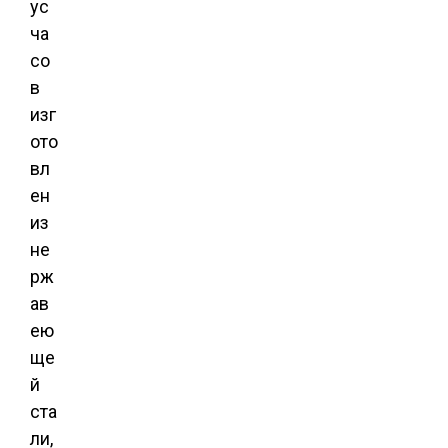
ус
ча
со
в
изг
ото
вл
ен
из
не
рж
ав
ею
ще
й
ста
ли,