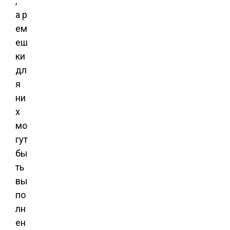
,
а р
ем
еш
ки
дл
я
ни
х
мо
гут
бы
ть
вы
по
лн
ен