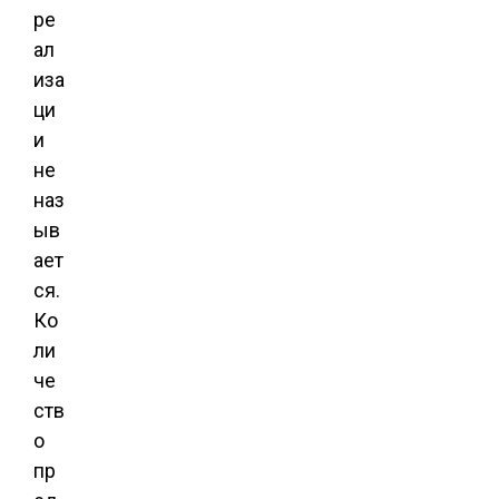
ре
ал
иза
ци
и
не
наз
ыв
ает
ся.
Ко
ли
че
ств
о
пр