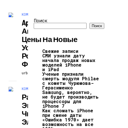
КОМПЬЮТЕРЫ И ГАДЖЕТЫ
Поиск
Apple
Поиск
Анонсировала
Цены На Новые
Устройства В
Свежие записи
Российской
СМИ узнали дату
начала продаж новых
Федерации
моделей iPhone
и iPad
urbanblog
07.03.2024
Ученые признали
смерть модуля Philae
с кометы Чурюмова-
Герасименко
КОМПЬЮТЕРЫ И ГАДЖЕТЫ
Samsung, вероятно,
Разработан
не будет производить
процессоры для
Экологически
iPhone 7
Как сломать iPhone
Чистый
при смене даты
«Ошибка 1970» дает
Электрохимичес
возможность на все