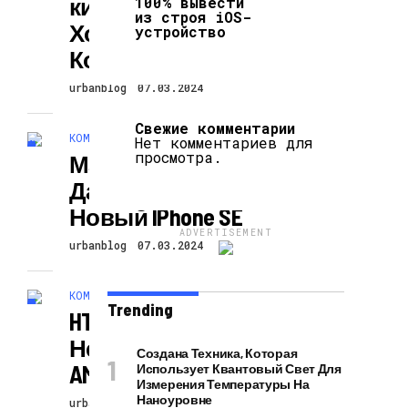
Кий
100% вывести
из строя iOS-
Холодильный
устройство
Компрессор
urbanblog
07.03.2024
Свежие комментарии
КОМПЬЮТЕРЫ И ГАДЖЕТЫ
Нет комментариев для
просмотра.
Мал Смартфон,
Да Очень Удал —
Новый IPhone SE
ADVERTISEMENT
urbanblog
07.03.2024
КОМПЬЮТЕРЫ И ГАДЖЕТЫ
Trending
HTC 10
Не Получит
Создана Техника, Которая
AMOLED-Экран
Использует Квантовый Свет Для
Измерения Температуры На
Наноуровне
urbanblog
07.03.2024