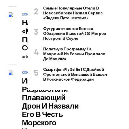
Самые Популярные Отели В
Новосибирске Назвал Сервис
КОМПЬЮТЕРЫ И ГАДЖЕТЫ
«Яндекс.Путешествия»
На Спутнике
Футуристическое Колесо
«Метеор-М» № 1
Обозрения Высотой 220 Метров
Произошел
Построят В Сеуле
Сбой
Полетную Программу На
Маврикий Из России Продлили
urbanblog
07.03.2024
До Мая 2024
Смартфон Fly Selfie 1 С Двойной
КОМПЬЮТЕРЫ И ГАДЖЕТЫ
Фронтальной Вспышкой Вышел
Инженеры
В Российской Федерации
Разработали
Плавающий
Дрон И Назвали
Его В Честь
Морского