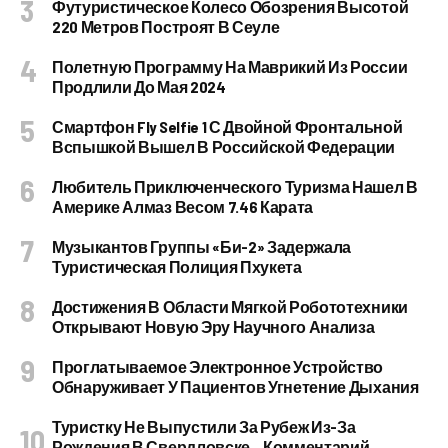
Футуристическое Колесо Обозрения Высотой
220 Метров Построят В Сеуле
Полетную Программу На Маврикий Из России
Продлили До Мая 2024
Смартфон Fly Selfie 1 С Двойной Фронтальной
Вспышкой Вышел В Российской Федерации
Любитель Приключенческого Туризма Нашел В
Америке Алмаз Весом 7.46 Карата
Музыкантов Группы «Би-2» Задержала
Туристическая Полиция Пхукета
Достижения В Области Мягкой Робототехники
Открывают Новую Эру Научного Анализа
Проглатываемое Электронное Устройство
Обнаруживает У Пациентов Угнетение Дыхания
Туристку Не Выпустили За Рубеж Из-За
Рождения В Свердловске – Комментарий