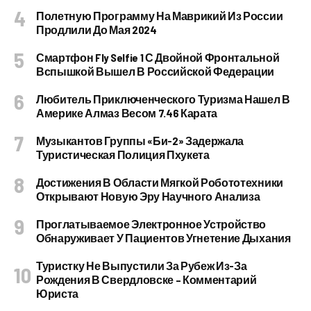
Полетную Программу На Маврикий Из России
Продлили До Мая 2024
Смартфон Fly Selfie 1 С Двойной Фронтальной
Вспышкой Вышел В Российской Федерации
Любитель Приключенческого Туризма Нашел В
Америке Алмаз Весом 7.46 Карата
Музыкантов Группы «Би-2» Задержала
Туристическая Полиция Пхукета
Достижения В Области Мягкой Робототехники
Открывают Новую Эру Научного Анализа
Проглатываемое Электронное Устройство
Обнаруживает У Пациентов Угнетение Дыхания
Туристку Не Выпустили За Рубеж Из-За
Рождения В Свердловске – Комментарий
Юриста