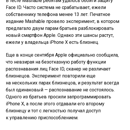
В тесте Mashable ребятам удалось обойти защиту
Face ID. Часто система не срабатывает, ежели
собственнику телефона менее 13 лет. Печатное
издание Mashable провело эксперимент, в котором
предлагало двум парам братьев разблокировать
новый смартфон Apple. Однако эти шансы растут,
ежели у владельца iPhone X есть близнец.
Еще в конце сентября Apple официально сообщила,
что невзирая на безотказную работу функции
распознавания лиц Face ID, сканер не различает
близнецов. Эксперимент повторили еще
на нескольких парах близнецов, и результат всегда
был одинаковый — распознавание не состоялось.
Одного из братьев просили запрограммировать
iPhone X, а после этого отдавали его второму
близнецу и тот с легкостью получал доступ
к управлению приспособлением.