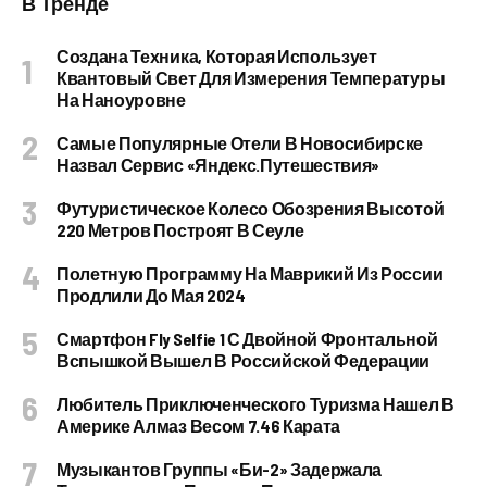
В Тренде
Создана Техника, Которая Использует
Квантовый Свет Для Измерения Температуры
На Наноуровне
Самые Популярные Отели В Новосибирске
Назвал Сервис «Яндекс.Путешествия»
Футуристическое Колесо Обозрения Высотой
220 Метров Построят В Сеуле
Полетную Программу На Маврикий Из России
Продлили До Мая 2024
Смартфон Fly Selfie 1 С Двойной Фронтальной
Вспышкой Вышел В Российской Федерации
Любитель Приключенческого Туризма Нашел В
Америке Алмаз Весом 7.46 Карата
Музыкантов Группы «Би-2» Задержала