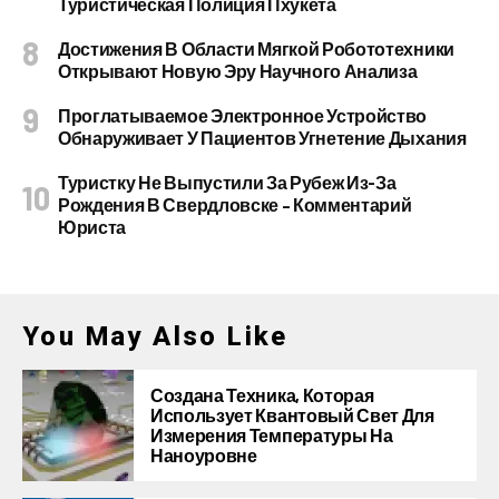
Туристическая Полиция Пхукета
Достижения В Области Мягкой Робототехники
Открывают Новую Эру Научного Анализа
Проглатываемое Электронное Устройство
Обнаруживает У Пациентов Угнетение Дыхания
Туристку Не Выпустили За Рубеж Из-За
Рождения В Свердловске – Комментарий
Юриста
You May Also Like
Создана Техника, Которая
Использует Квантовый Свет Для
Измерения Температуры На
Наноуровне