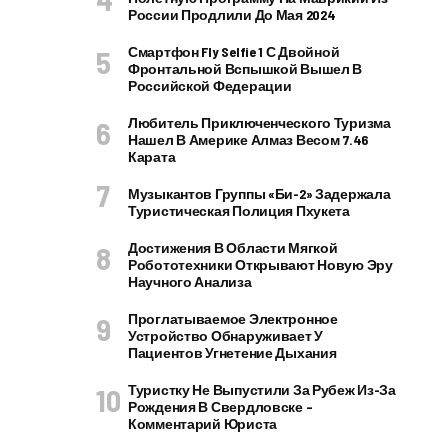
России Продлили До Мая 2024
Смартфон Fly Selfie 1 С Двойной
Фронтальной Вспышкой Вышел В
Российской Федерации
Любитель Приключенческого Туризма
Нашел В Америке Алмаз Весом 7.46
Карата
Музыкантов Группы «Би-2» Задержала
Туристическая Полиция Пхукета
Достижения В Области Мягкой
Робототехники Открывают Новую Эру
Научного Анализа
Проглатываемое Электронное
Устройство Обнаруживает У
Пациентов Угнетение Дыхания
Туристку Не Выпустили За Рубеж Из-За
Рождения В Свердловске –
Комментарий Юриста