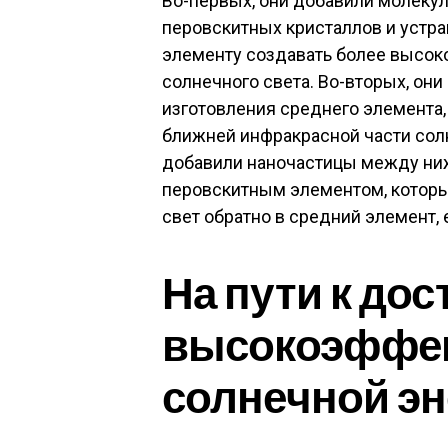
Во-первых, они добавили молекул
перовскитных кристаллов
и устра
элементу создавать более высоко
солнечного света. Во-вторых, он
изготовления среднего элемента,
ближней инфракрасной части солн
добавили
наночастицы
между ни
перовскитным элементом, котор
свет обратно в средний элемент, 
На пути к до
высокоэффе
солнечной эн