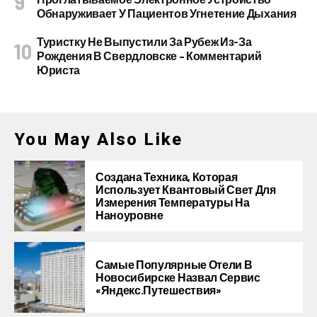
Обнаруживает У Пациентов Угнетение Дыхания
Туристку Не Выпустили За Рубеж Из-За
Рождения В Свердловске – Комментарий
Юриста
You May Also Like
Создана Техника, Которая
Использует Квантовый Свет Для
Измерения Температуры На
Наноуровне
Самые Популярные Отели В
Новосибирске Назвал Сервис
«Яндекс.Путешествия»