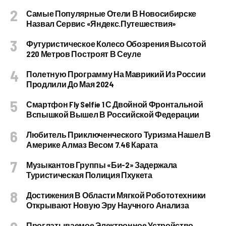
Самые Популярные Отели В Новосибирске
Назвал Сервис «Яндекс.Путешествия»
Футуристическое Колесо Обозрения Высотой
220 Метров Построят В Сеуле
Полетную Программу На Маврикий Из России
Продлили До Мая 2024
Смартфон Fly Selfie 1 С Двойной Фронтальной
Вспышкой Вышел В Российской Федерации
Любитель Приключенческого Туризма Нашел В
Америке Алмаз Весом 7.46 Карата
Музыкантов Группы «Би-2» Задержала
Туристическая Полиция Пхукета
Достижения В Области Мягкой Робототехники
Открывают Новую Эру Научного Анализа
Проглатываемое Электронное Устройство