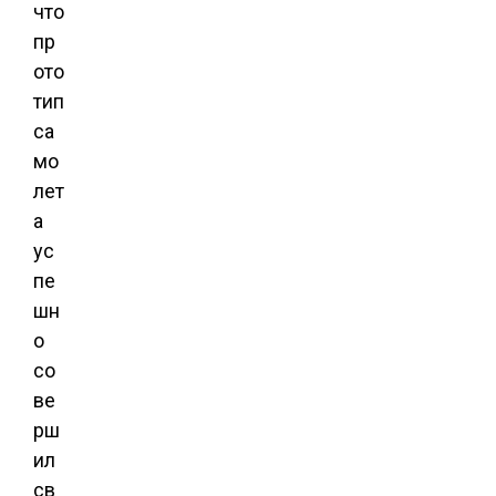
что
пр
ото
тип
са
мо
лет
а
ус
пе
шн
о
со
ве
рш
ил
св