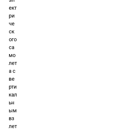
ект
ри
че
ск
ого
са
мо
лет
а с
ве
рти
кал
ьн
ым
вз
лет