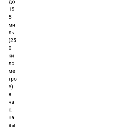
до
15
5
ми
ль
(25
0
ки
ло
ме
тро
в)
в
ча
с,
на
вы