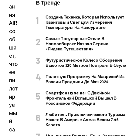
В Тренде
ан
ия
Создана Техника, Которая Использует
Квантовый Свет Для Измерения
AIR
Температуры На Наноуровне
со
Самые Популярные Отели В
об
Новосибирске Назвал Сервис
ща
«Яндекс.Путешествия»
ет,
Футуристическое Колесо Обозрения
что
Высотой 220 Метров Построят В Сеуле
ее
Полетную Программу На Маврикий Из
пи
России Продлили До Мая 2024
лот
Смартфон Fly Selfie 1 С Двойной
ир
Фронтальной Вспышкой Вышел В
Российской Федерации
уе
мы
Любитель Приключенческого Туризма
Нашел В Америке Алмаз Весом 7.46
й
Карата
са
Музыкантов Группы «Би-2» Задержала