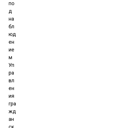
по
д
на
бл
юд
ен
ие
м
Уп
ра
вл
ен
ия
гра
жд
ан
ск