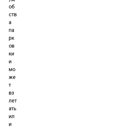
об
ств
а
па
рк
ов
ки
и
мо
же
т
вз
лет
ать
ил
и