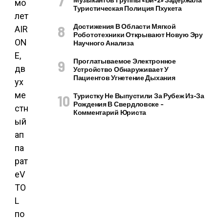
мо
Туристическая Полиция Пхукета
лет
Достижения В Области Мягкой
AIR
Робототехники Открывают Новую Эру
ON
Научного Анализа
E,
Проглатываемое Электронное
дв
Устройство Обнаруживает У
Пациентов Угнетение Дыхания
ух
ме
Туристку Не Выпустили За Рубеж Из-За
Рождения В Свердловске –
стн
Комментарий Юриста
ый
ап
па
рат
eV
TO
L
по