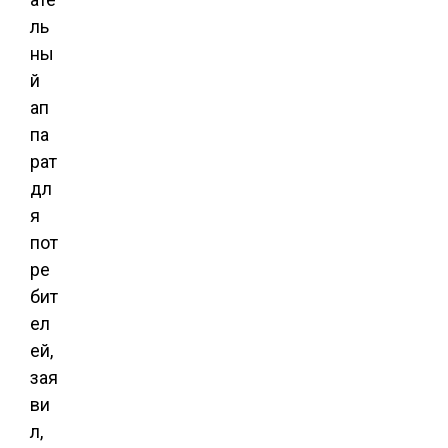
ль
ны
й
ап
па
рат
дл
я
пот
ре
бит
ел
ей,
зая
ви
л,