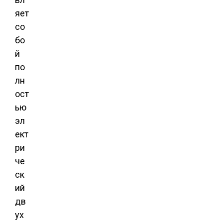
яет
со
бо
й
по
лн
ост
ью
эл
ект
ри
че
ск
ий
дв
ух