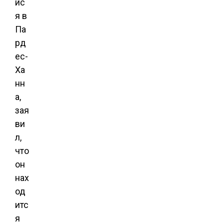
йс
я в
Па
рд
ес-
Ха
нн
а,
зая
ви
л,
что
он
нах
од
итс
я