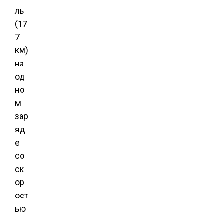
ль
(17
7
км)
на
од
но
м
зар
яд
е
со
ск
ор
ост
ью