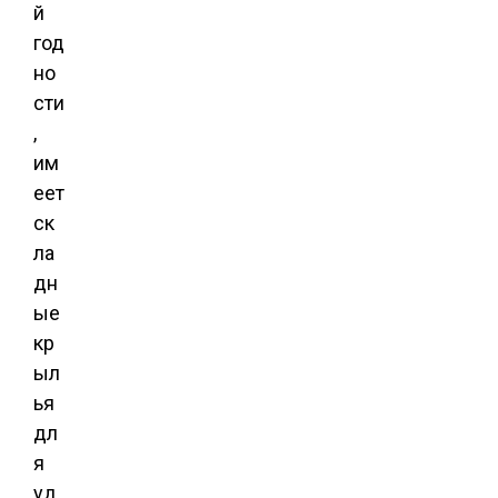
й
год
но
сти
,
им
еет
ск
ла
дн
ые
кр
ыл
ья
дл
я
уд