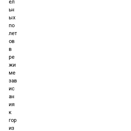
ел
ьн
ых
по
лет
ов
в
ре
жи
ме
зав
ис
ан
ия
к
гор
из