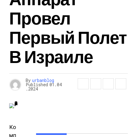
Провел
Первый Полет
В Израиле
By
urbanblog
Published
01.04
.2024
Ко
мп