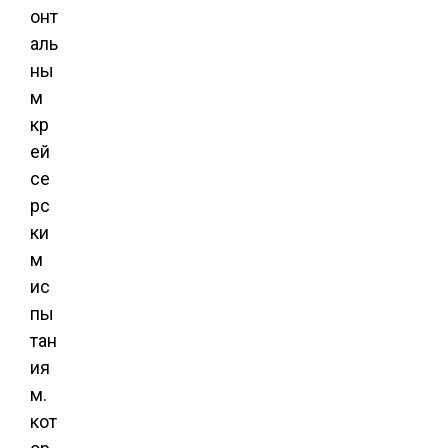
онт
аль
ны
м
кр
ей
се
рс
ки
м
ис
пы
тан
ия
м.
кот