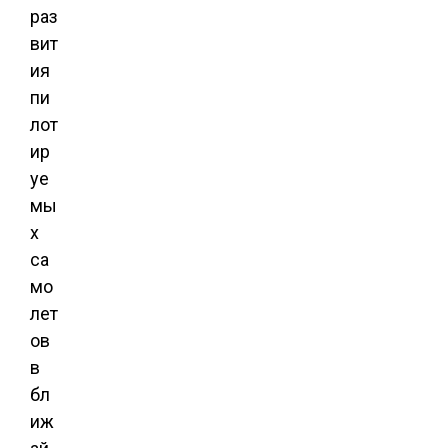
раз
вит
ия
пи
лот
ир
уе
мы
х
са
мо
лет
ов
в
бл
иж