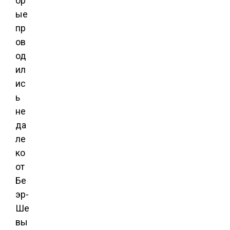
ор
ые
пр
ов
од
ил
ис
ь
не
да
ле
ко
от
Бе
эр-
Ше
вы