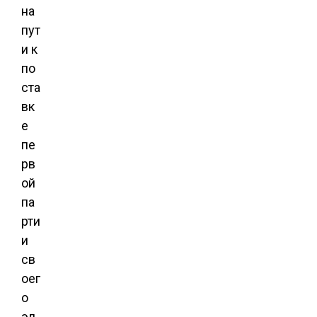
на
пут
и к
по
ста
вк
е
пе
рв
ой
па
рти
и
св
оег
о
эл