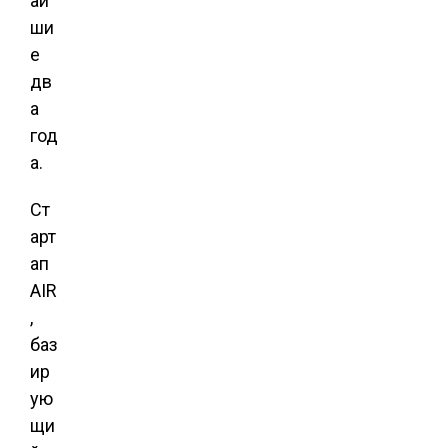
ай
ши
е
дв
а
год
а.
Ст
арт
ап
AIR
,
баз
ир
ую
щи