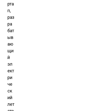
рта
п,
раз
ра
бат
ыв
аю
щи
й
эл
ект
ри
че
ск
ий
лет
ате