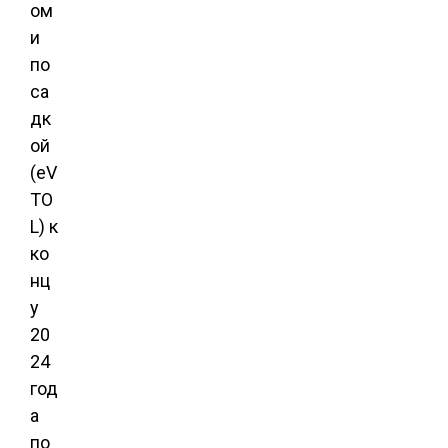
ом
и
по
са
дк
ой
(eV
TO
L) к
ко
нц
у
20
24
год
а
по