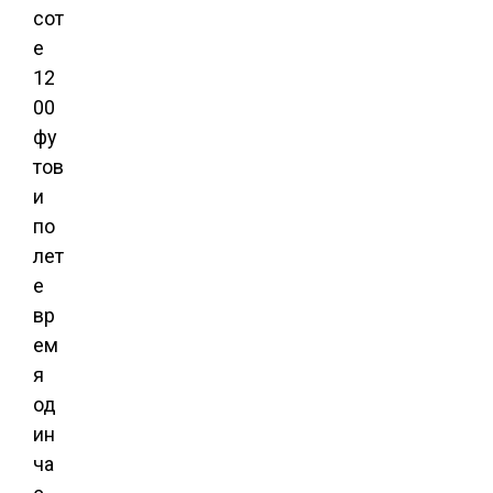
сот
е
12
00
фу
тов
и
по
лет
е
вр
ем
я
од
ин
ча