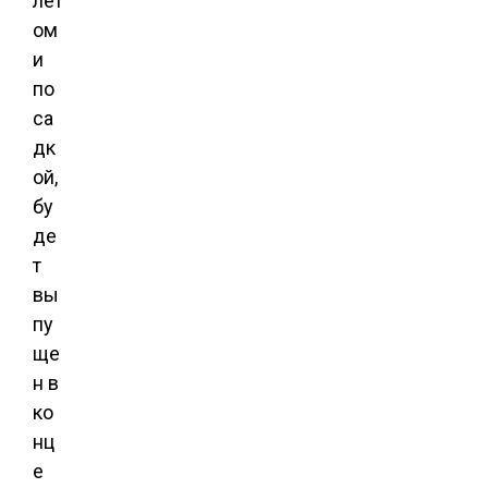
лет
ом
и
по
са
дк
ой,
бу
де
т
вы
пу
ще
н в
ко
нц
е