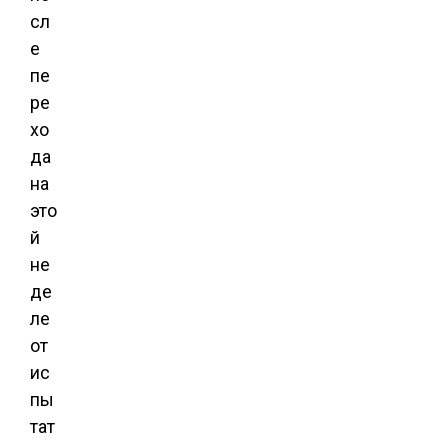
сл
е
пе
ре
хо
да
на
это
й
не
де
ле
от
ис
пы
тат