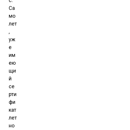
с.
Са
мо
лет
,
уж
е
им
ею
щи
й
се
рти
фи
кат
лет
но