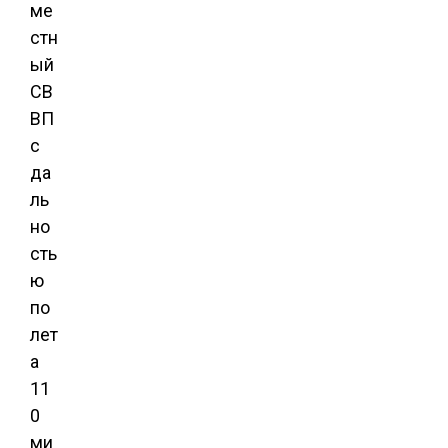
ме
стн
ый
СВ
ВП
с
да
ль
но
сть
ю
по
лет
а
11
0
ми