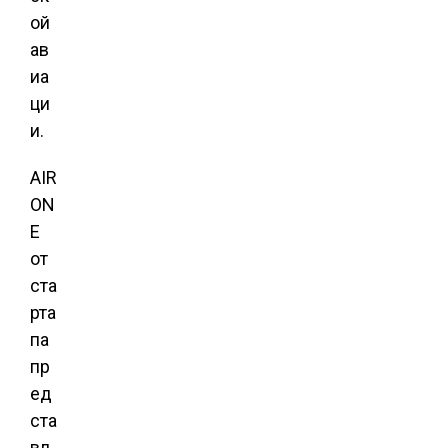
ой
ав
иа
ци
и.
AIR
ON
E
от
ста
рта
па
пр
ед
ста
вл