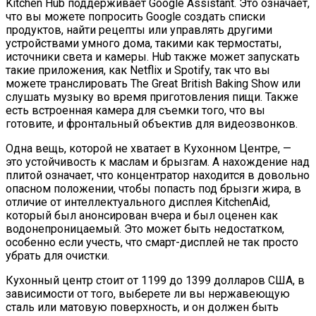
Kitchen Hub поддерживает Google Assistant. Это означает,
что вы можете попросить Google создать списки
продуктов, найти рецепты или управлять другими
устройствами умного дома, такими как термостаты,
источники света и камеры. Hub также может запускать
такие приложения, как Netflix и Spotify, так что вы
можете транслировать The Great British Baking Show или
слушать музыку во время приготовления пищи. Также
есть встроенная камера для съемки того, что вы
готовите, и фронтальный объектив для видеозвонков.
Одна вещь, которой не хватает в Кухонном Центре, —
это устойчивость к маслам и брызгам. А нахождение над
плитой означает, что концентратор находится в довольно
опасном положении, чтобы попасть под брызги жира, в
отличие от интеллектуального дисплея KitchenAid,
который был анонсирован вчера и был оценен как
водонепроницаемый. Это может быть недостатком,
особенно если учесть, что смарт-дисплей не так просто
убрать для очистки.
Кухонный центр стоит от 1199 до 1399 долларов США, в
зависимости от того, выберете ли вы нержавеющую
сталь или матовую поверхность, и он должен быть