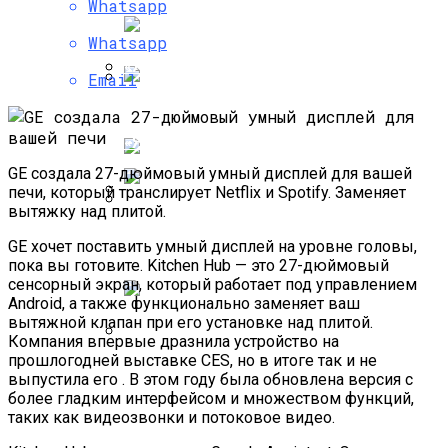
Whatsapp
Samsung, Вероятно, Не Будет
Производить Процессоры Для IPhone 7
Whatsapp
Email
Самые Популярные Отели В
Как Сломать IPhone При Смене Даты
Новосибирске Назвал Сервис
«Яндекс.Путешествия»
GE создала 27-дюймовый умный дисплей для вашей
печи, который транслирует Netflix и Spotify. Заменяет
вытяжку над плитой.
«Ошибка 1970» Дает Возможность
Полетную Программу На Маврикий Из
На Все 100% Вывести Из Строя IOS-
GE хочет поставить умный дисплей на уровне головы,
России Продлили До Мая 2024
Устройство
пока вы готовите. Kitchen Hub — это 27-дюймовый
сенсорный экран, который работает под управлением
Android, а также функционально заменяет ваш
вытяжной клапан при его установке над плитой.
Компания впервые дразнила устройство на
прошлогодней выставке CES, но в итоге так и не
Любитель Приключенческого Туризма
выпустила его . В этом году была обновлена ​​версия с
Нашел В Америке Алмаз Весом 7.46
более гладким интерфейсом и множеством функций,
Карата
таких как видеозвонки и потоковое видео.