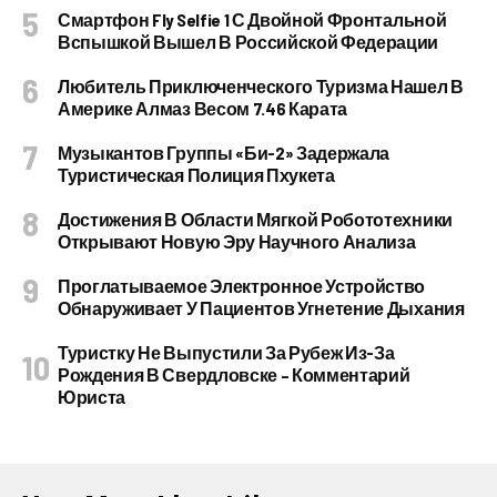
Смартфон Fly Selfie 1 С Двойной Фронтальной
Вспышкой Вышел В Российской Федерации
Любитель Приключенческого Туризма Нашел В
Америке Алмаз Весом 7.46 Карата
Музыкантов Группы «Би-2» Задержала
Туристическая Полиция Пхукета
Достижения В Области Мягкой Робототехники
Открывают Новую Эру Научного Анализа
Проглатываемое Электронное Устройство
Обнаруживает У Пациентов Угнетение Дыхания
Туристку Не Выпустили За Рубеж Из-За
Рождения В Свердловске – Комментарий
Юриста