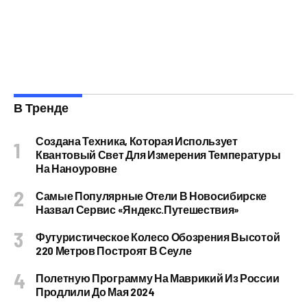
В Тренде
Создана Техника, Которая Использует
Квантовый Свет Для Измерения Температуры
На Наноуровне
Самые Популярные Отели В Новосибирске
Назвал Сервис «Яндекс.Путешествия»
Футуристическое Колесо Обозрения Высотой
220 Метров Построят В Сеуле
Полетную Программу На Маврикий Из России
Продлили До Мая 2024