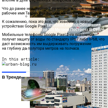
вполне в духе фирменных телефонов Google.
Что до ранее неизвестно 3-го аппарата, то он получил
рабочее имя Taimen и сейчас также находится в работе.
К сожалению, пока это всё, что известно о новых
Футуристическое Колесо Обозрения
устройствах Google Pixel.
Высотой 220 Метров Построят В Сеуле
Мобильные телефоны Google Pixel 2-го поколения
получат защиту от воды по стандарту IP67 либо IP68, что
даст возможность им выдерживать погружение
на глубину до полутора метров на полчаса.
Вьетнам Заказал 18 Новейших
In this article:
Российских Як-130М
В Тренде