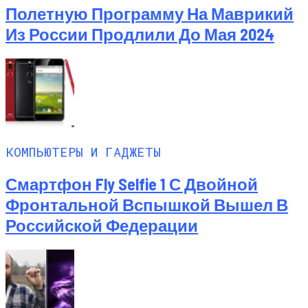
Любитель Приключенческого Туризма
Полетную Программу На Маврикий
Нашел В Америке Алмаз Весом 7.46
Из России Продлили До Мая 2024
Карата
КОМПЬЮТЕРЫ И ГАДЖЕТЫ
Смартфон Fly Selfie 1 С Двойной
Фронтальной Вспышкой Вышел В
Российской Федерации