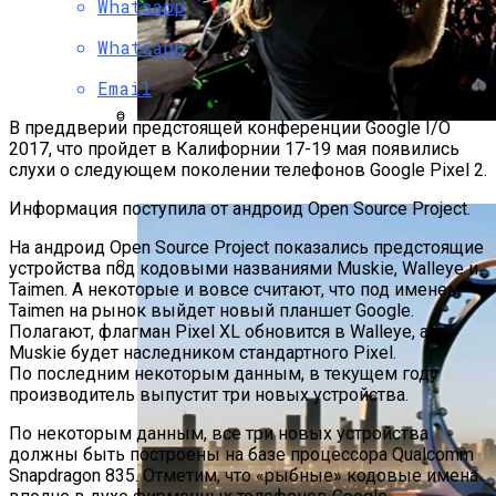
Whatsapp
Как Сломать IPhone При Смене Даты
Whatsapp
Email
В преддверии предстоящей конференции Google I/O
2017, что пройдет в Калифорнии 17-19 мая появились
Музыкантов Группы «Би-2» Задержала
«Ошибка 1970» Дает Возможность
слухи о следующем поколении телефонов Google Pixel 2.
Туристическая Полиция Пхукета
На Все 100% Вывести Из Строя IOS-
Устройство
Информация поступила от андроид Open Source Project.
На андроид Open Source Project показались предстоящие
устройства под кодовыми названиями Muskie, Walleye и
Taimen. А некоторые и вовсе считают, что под именем
Qualcomm Анонсировала Платформу
Taimen на рынок выйдет новый планшет Google.
Для Смарт-Часов Snapdragon Wear
Полагают, флагман Pixel XL обновится в Walleye, а
Muskie будет наследником стандартного Pixel.
По последним некоторым данным, в текущем году
производитель выпустит три новых устройства.
По некоторым данным, все три новых устройства
должны быть построены на базе процессора Qualcomm
Snapdragon 835. Отметим, что «рыбные» кодовые имена