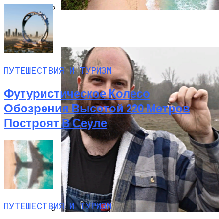
Полетную Программу На Маврикий Из
России Продлили До Мая 2024
ПУТЕШЕСТВИЯ И ТУРИЗМ
Футуристическое Колесо
Обозрения Высотой 220 Метров
Построят В Сеуле
ПУТЕШЕСТВИЯ И ТУРИЗМ