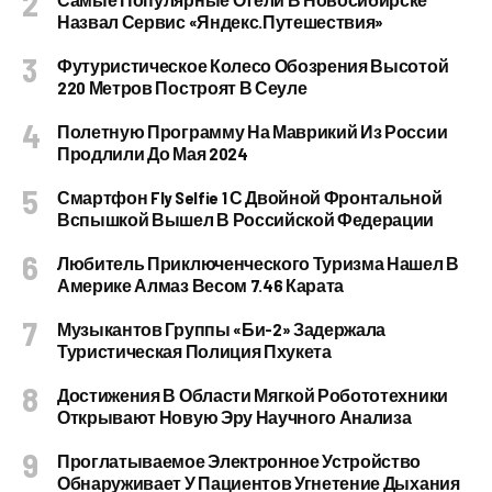
Назвал Сервис «Яндекс.Путешествия»
Футуристическое Колесо Обозрения Высотой
220 Метров Построят В Сеуле
Полетную Программу На Маврикий Из России
Продлили До Мая 2024
Смартфон Fly Selfie 1 С Двойной Фронтальной
Вспышкой Вышел В Российской Федерации
Любитель Приключенческого Туризма Нашел В
Америке Алмаз Весом 7.46 Карата
Музыкантов Группы «Би-2» Задержала
Туристическая Полиция Пхукета
Достижения В Области Мягкой Робототехники
Открывают Новую Эру Научного Анализа
Проглатываемое Электронное Устройство
Обнаруживает У Пациентов Угнетение Дыхания