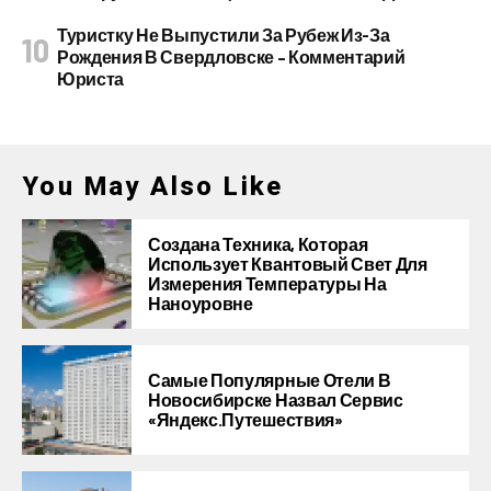
Туристку Не Выпустили За Рубеж Из-За
Рождения В Свердловске – Комментарий
Юриста
You May Also Like
Создана Техника, Которая
Использует Квантовый Свет Для
Измерения Температуры На
Наноуровне
Самые Популярные Отели В
Новосибирске Назвал Сервис
«Яндекс.Путешествия»