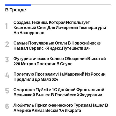
В Тренде
Создана Техника, Которая Использует
Квантовый Свет Для Измерения Температуры
На Наноуровне
Самые Популярные Отели В Новосибирске
Назвал Сервис «Яндекс.Путешествия»
Футуристическое Колесо Обозрения Высотой
220 Метров Построят В Сеуле
Полетную Программу На Маврикий Из России
Продлили До Мая 2024
Смартфон Fly Selfie 1 С Двойной Фронтальной
Вспышкой Вышел В Российской Федерации
Любитель Приключенческого Туризма Нашел В
Америке Алмаз Весом 7.46 Карата