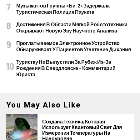
Музыкантов Группы «Би-2» Задержала
Туристическая Полиция Пхукета
Достижения В Области Мягкой Робототехники
Открывают Новую Эру Научного Анализа
Проглатываемое Электронное Устройство
Обнаруживает У Пациентов Угнетение Дыхания
Туристку Не Выпустили За Рубеж Из-За
Рождения В Свердловске – Комментарий
Юриста
You May Also Like
Создана Техника, Которая
Использует Квантовый Свет Для
Измерения Температуры На
Наноуровне