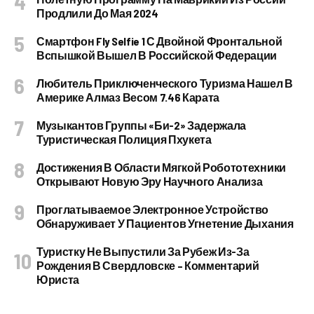
Продлили До Мая 2024
Смартфон Fly Selfie 1 С Двойной Фронтальной
Вспышкой Вышел В Российской Федерации
Любитель Приключенческого Туризма Нашел В
Америке Алмаз Весом 7.46 Карата
Музыкантов Группы «Би-2» Задержала
Туристическая Полиция Пхукета
Достижения В Области Мягкой Робототехники
Открывают Новую Эру Научного Анализа
Проглатываемое Электронное Устройство
Обнаруживает У Пациентов Угнетение Дыхания
Туристку Не Выпустили За Рубеж Из-За
Рождения В Свердловске – Комментарий
Юриста