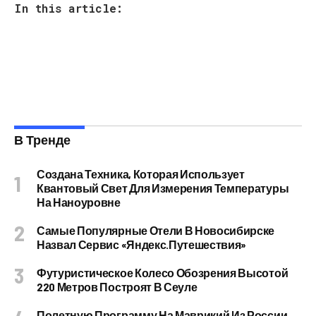
In this article:
В Тренде
Создана Техника, Которая Использует
Квантовый Свет Для Измерения Температуры
На Наноуровне
Самые Популярные Отели В Новосибирске
Назвал Сервис «Яндекс.Путешествия»
Футуристическое Колесо Обозрения Высотой
220 Метров Построят В Сеуле
Полетную Программу На Маврикий Из России