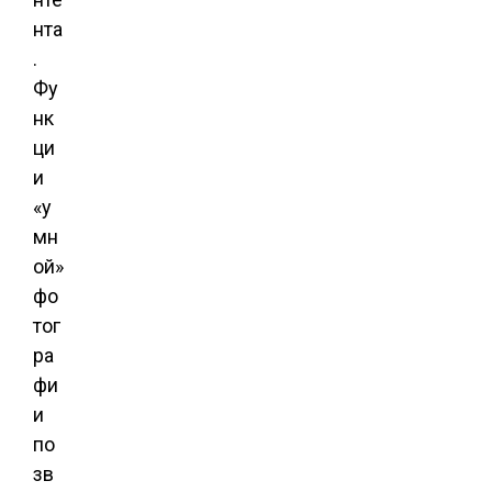
нта
.
Фу
нк
ци
и
«у
мн
ой»
фо
тог
ра
фи
и
по
зв