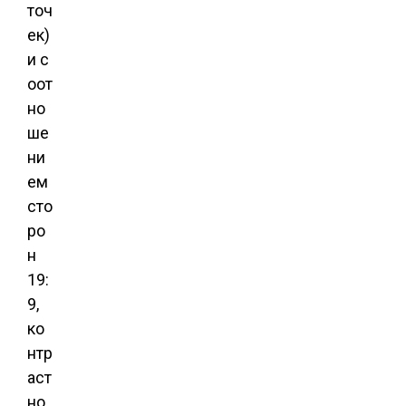
точ
ек)
и с
оот
но
ше
ни
ем
сто
ро
н
19:
9,
ко
нтр
аст
но