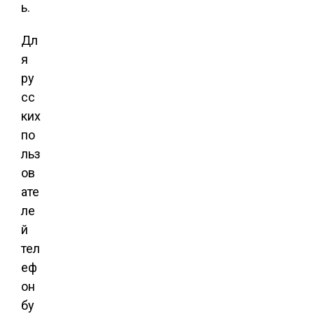
ь.
Дл
я
ру
сс
ких
по
льз
ов
ате
ле
й
тел
еф
он
бу