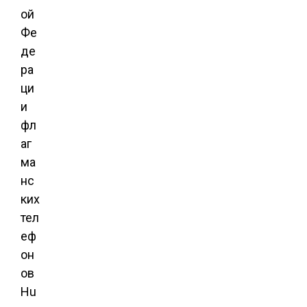
ой
Фе
де
ра
ци
и
фл
аг
ма
нс
ких
тел
еф
он
ов
Hu