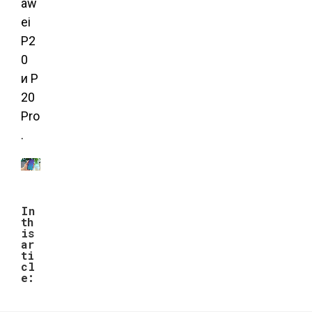
aw
ei
P2
0
и P
20
Pro
.
In
th
is
ar
ti
cl
e: