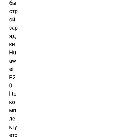
бы
стр
ой
зар
яд
ки
Hu
aw
ei
P2
0
lite
ко
мп
ле
кту
етс