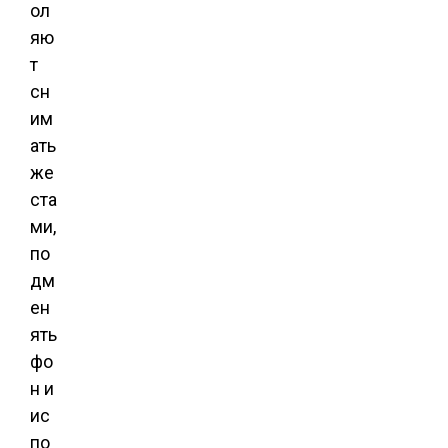
ол
яю
т
сн
им
ать
же
ста
ми,
по
дм
ен
ять
фо
н и
ис
по