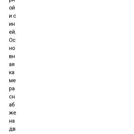
ой
и с
ин
ей.
Ос
но
вн
ая
ка
ме
ра
сн
аб
же
на
дв