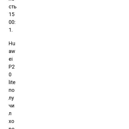
сть
15
00:
1.
Hu
aw
ei
P2
0
lite
по
лу
чи
л
хо
ро