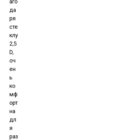
аго
да
ря
сте
клу
2,5
D,
оч
ен
ь
ко
мф
орт
на
дл
я
раз