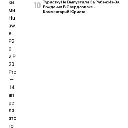
ки
Туристку Не Выпустили За Рубеж Из-За
Рождения В Свердловске –
ми
Комментарий Юриста
Hu
aw
ei
P2
0
и P
20
Pro
—
14
ап
ре
ля
это
го