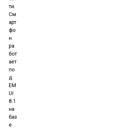
ти.
См
арт
фо
н
ра
бот
ает
по
д
EM
UI
8.1
на
баз
е