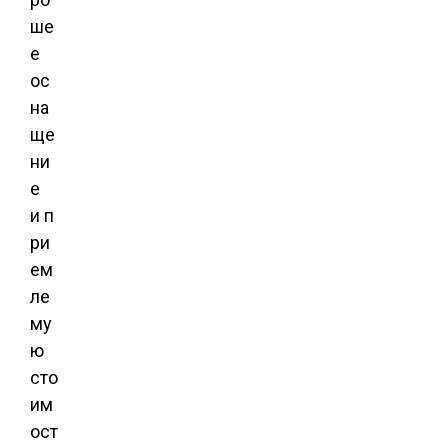
ше
е
ос
на
ще
ни
е
и п
ри
ем
ле
му
ю
сто
им
ост