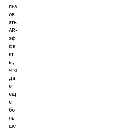
льз
ов
ать
AR-
эф
фе
кт
ы,
что
да
ет
ещ
е
бо
ль
ше