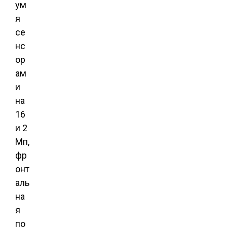
ум
я
се
нс
ор
ам
и
на
16
и 2
Мп,
фр
онт
аль
на
я
по