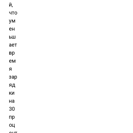
й,
что
ум
ен
ьш
ает
вр
ем
я
зар
яд
ки
на
30
пр
оц
ент