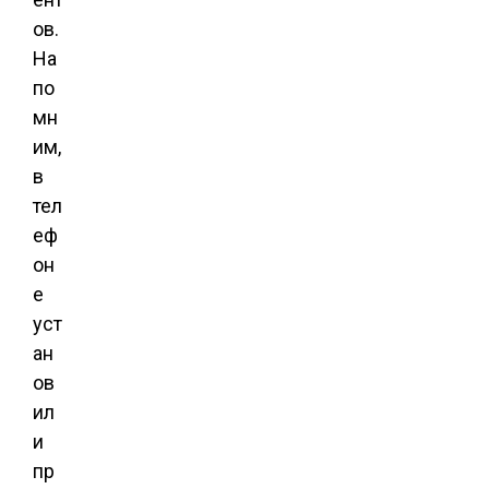
ов.
На
по
мн
им,
в
тел
еф
он
е
уст
ан
ов
ил
и
пр