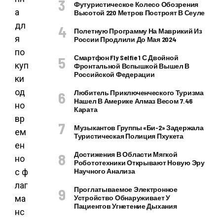
Футуристическое Колесо Обозрения
а
Высотой 220 Метров Построят В Сеуле
дл
Полетную Программу На Маврикий Из
я
России Продлили До Мая 2024
по
Смартфон Fly Selfie 1 С Двойной
куп
Фронтальной Вспышкой Вышел В
Российской Федерации
ки
од
Любитель Приключенческого Туризма
Нашел В Америке Алмаз Весом 7.46
но
Карата
вр
Музыкантов Группы «Би-2» Задержала
ем
Туристическая Полиция Пхукета
ен
Достижения В Области Мягкой
но
Робототехники Открывают Новую Эру
с ф
Научного Анализа
лаг
Проглатываемое Электронное
ма
Устройство Обнаруживает У
Пациентов Угнетение Дыхания
нс