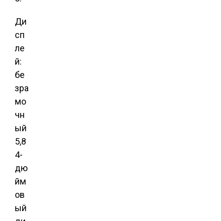
Ди
сп
ле
й:
бе
зра
мо
чн
ый
5,8
4-
дю
йм
ов
ый