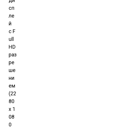
ди
сп
ле
й
с F
ull
HD
раз
ре
ше
ни
ем
(22
80
x 1
08
0