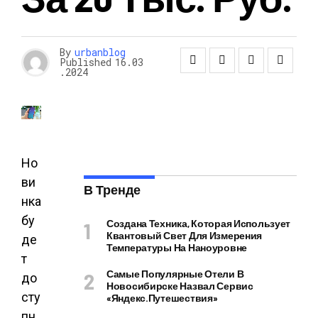
By
urbanblog
Published
16.03
.2024
Но
ви
В Тренде
нка
бу
Создана Техника, Которая Использует
Квантовый Свет Для Измерения
де
Температуры На Наноуровне
т
Самые Популярные Отели В
до
Новосибирске Назвал Сервис
сту
«Яндекс.Путешествия»
пн