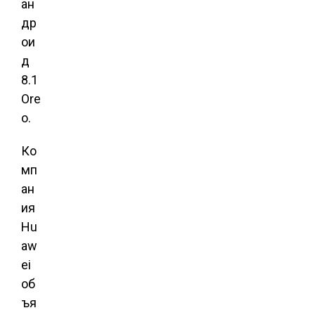
ан
др
ои
д
8.1
Ore
o.
Ко
мп
ан
ия
Hu
aw
ei
об
ъя