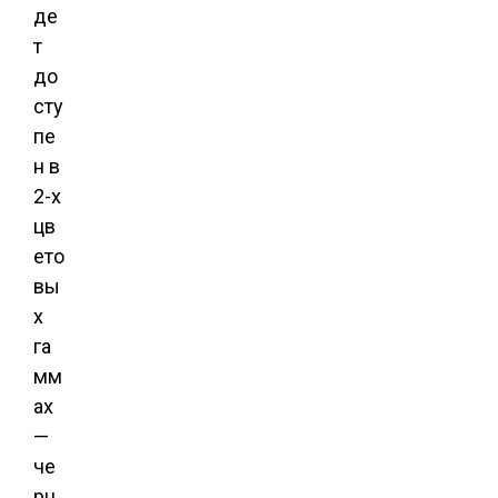
де
т
до
сту
пе
н в
2-х
цв
ето
вы
х
га
мм
ах
—
че
рн