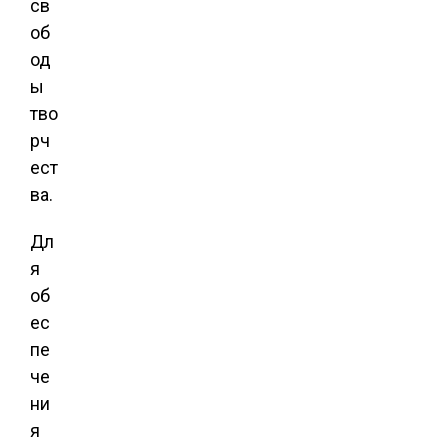
св
об
од
ы
тво
рч
ест
ва.
Дл
я
об
ес
пе
че
ни
я