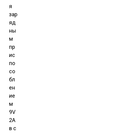
я
зар
яд
ны
м
пр
ис
по
со
бл
ен
ие
м
9V
2A
в с