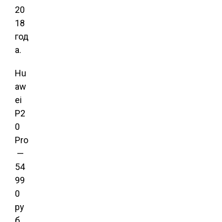
20
18
год
а.
Hu
aw
ei
P2
0
Pro
—
54
99
0
ру
б.