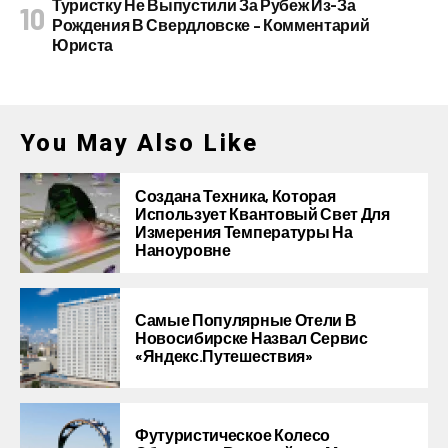
Туристку Не Выпустили За Рубеж Из-За
Рождения В Свердловске – Комментарий
Юриста
You May Also Like
Создана Техника, Которая
Использует Квантовый Свет Для
Измерения Температуры На
Наноуровне
Самые Популярные Отели В
Новосибирске Назвал Сервис
«Яндекс.Путешествия»
Футуристическое Колесо