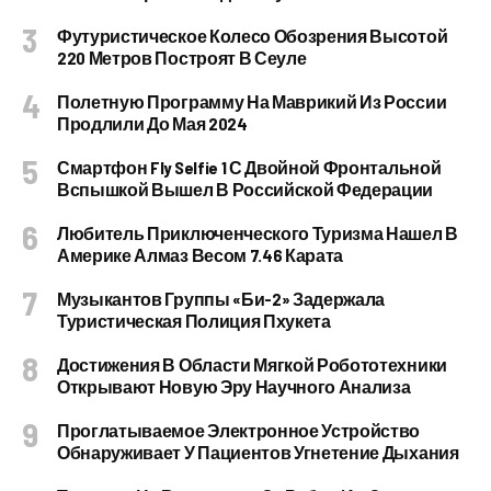
Футуристическое Колесо Обозрения Высотой
220 Метров Построят В Сеуле
Полетную Программу На Маврикий Из России
Продлили До Мая 2024
Смартфон Fly Selfie 1 С Двойной Фронтальной
Вспышкой Вышел В Российской Федерации
Любитель Приключенческого Туризма Нашел В
Америке Алмаз Весом 7.46 Карата
Музыкантов Группы «Би-2» Задержала
Туристическая Полиция Пхукета
Достижения В Области Мягкой Робототехники
Открывают Новую Эру Научного Анализа
Проглатываемое Электронное Устройство
Обнаруживает У Пациентов Угнетение Дыхания