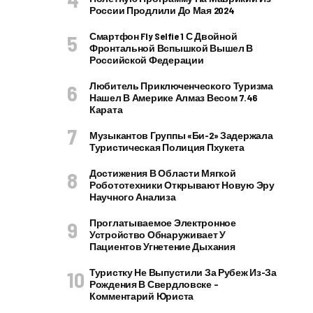
России Продлили До Мая 2024
Смартфон Fly Selfie 1 С Двойной
Фронтальной Вспышкой Вышел В
Российской Федерации
Любитель Приключенческого Туризма
Нашел В Америке Алмаз Весом 7.46
Карата
Музыкантов Группы «Би-2» Задержала
Туристическая Полиция Пхукета
Достижения В Области Мягкой
Робототехники Открывают Новую Эру
Научного Анализа
Проглатываемое Электронное
Устройство Обнаруживает У
Пациентов Угнетение Дыхания
Туристку Не Выпустили За Рубеж Из-За
Рождения В Свердловске –
Комментарий Юриста