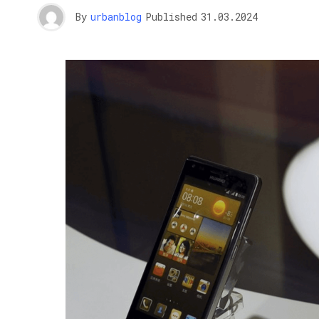
By
urbanblog
Published
31.03.2024