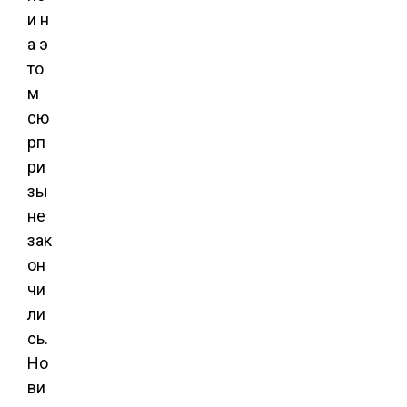
и н
а э
то
м
сю
рп
ри
зы
не
зак
он
чи
ли
сь.
Но
ви