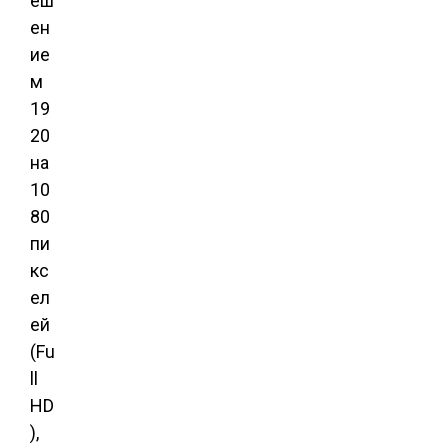
еш
ен
ие
м
19
20
на
10
80
пи
кс
ел
ей
(Fu
ll
HD
),