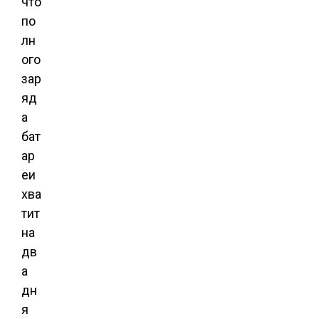
что
по
лн
ого
зар
яд
а
бат
ар
еи
хва
тит
на
дв
а
дн
я