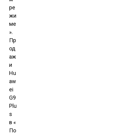
ре
жи
ме
».
Пр
од
аж
и
Hu
aw
ei
G9
Plu
s
в «
По