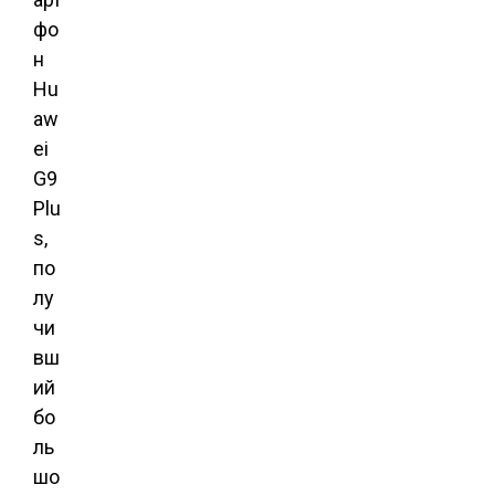
фо
н
Hu
aw
ei
G9
Plu
s,
по
лу
чи
вш
ий
бо
ль
шо