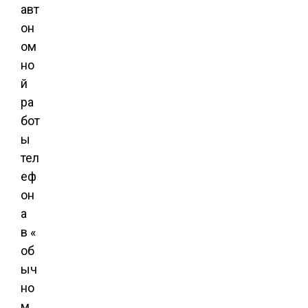
авт
он
ом
но
й
ра
бот
ы
тел
еф
он
а
в «
об
ыч
но
м