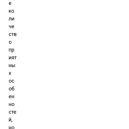
е
ко
ли
че
ств
о
пр
ият
ны
х
ос
об
ен
но
сте
й,
но