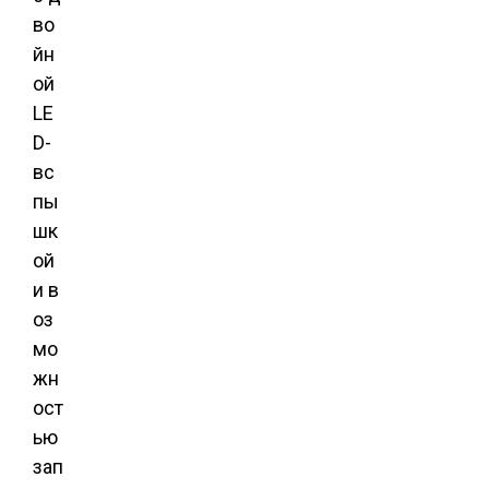
во
йн
ой
LE
D-
вс
пы
шк
ой
и в
оз
мо
жн
ост
ью
зап