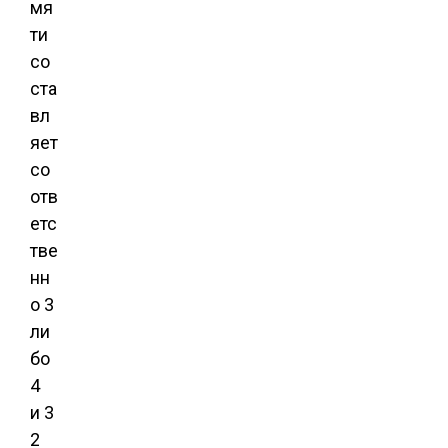
мя
ти
со
ста
вл
яет
со
отв
етс
тве
нн
о 3
ли
бо
4
и 3
2