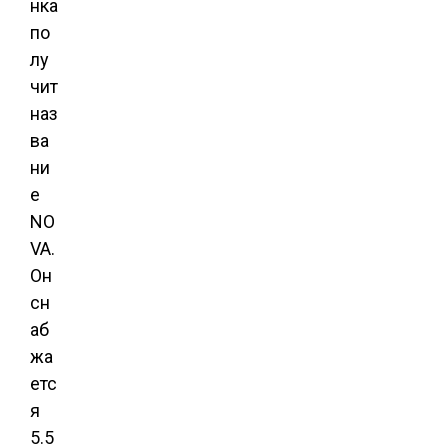
нка
по
лу
чит
наз
ва
ни
е
NO
VA.
Он
сн
аб
жа
етс
я
5.5