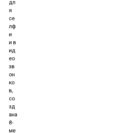
дл
я
се
лф
и
и в
ид
ео
зв
он
ко
в,
со
зд
ана
8-
ме