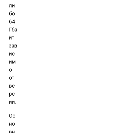
ли
бо
64
Гба
йт
зав
ис
им
о
от
ве
рс
ии.
Ос
но
вн