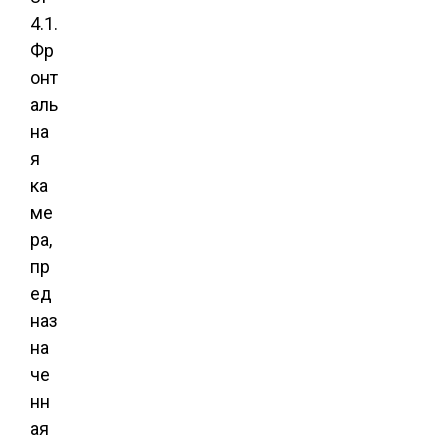
4.1.
Фр
онт
аль
на
я
ка
ме
ра,
пр
ед
наз
на
че
нн
ая