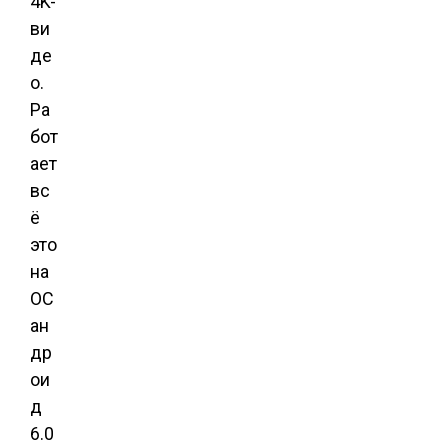
4K-
ви
де
о.
Ра
бот
ает
вс
ё
это
на
ОС
ан
др
ои
д
6.0