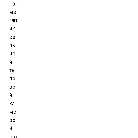
16-
ме
гап
ик
се
ль
но
й
ты
ло
во
й
ка
ме
ро
й
с д