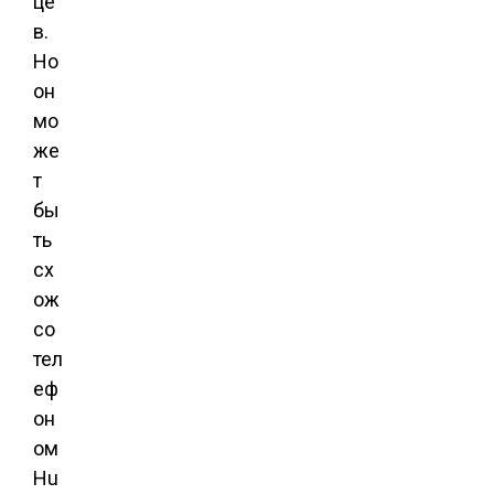
це
в.
Но
он
мо
же
т
бы
ть
сх
ож
со
тел
еф
он
ом
Hu