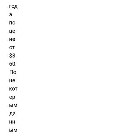
год
а
по
це
не
от
$3
60.
По
не
кот
ор
ым
да
нн
ым