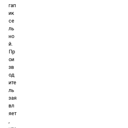
гап
ик
се
ль
но
й.
Пр
ои
зв
од
ите
ль
зая
вл
яет
,