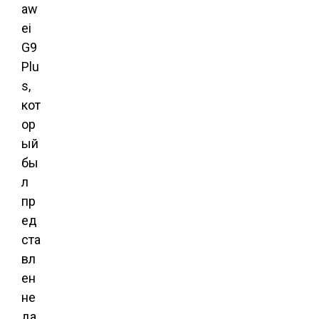
aw
ei
G9
Plu
s,
кот
ор
ый
бы
л
пр
ед
ста
вл
ен
не
да