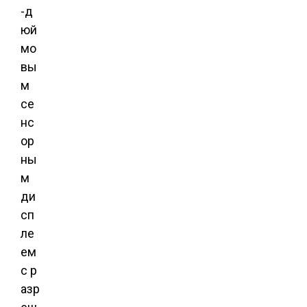
-д
юй
мо
вы
м
се
нс
ор
ны
м
ди
сп
ле
ем
с р
азр