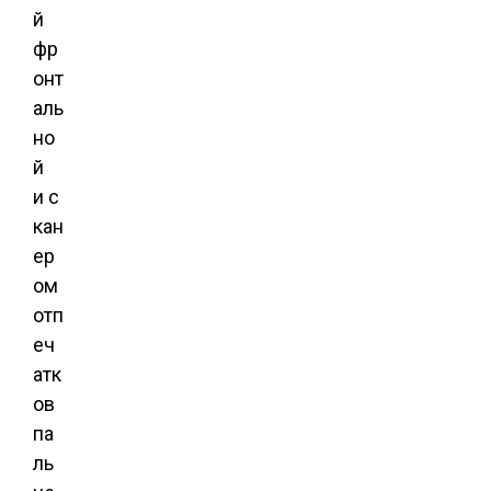
й
фр
онт
аль
но
й
и с
кан
ер
ом
отп
еч
атк
ов
па
ль