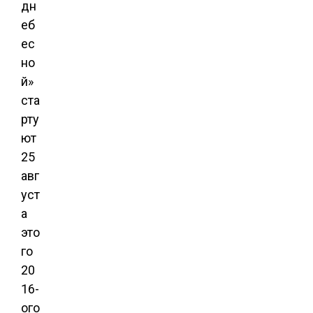
дн
еб
ес
но
й»
ста
рту
ют
25
авг
уст
а
это
го
20
16-
ого