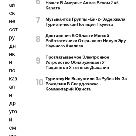
Нашел В Америке Алмаз Весом 7.46
ай
Карата
ск
Музыкантов Группы «Би-2» Задержала
ие
Туристическая Полиция Пхукета
сот
Достижения В Области Мягкой
ру
Робототехники Открывают Новую Эру
дн
Научного Анализа
ик
Проглатываемое Электронное
и
Устройство Обнаруживает У
Пациентов Угнетение Дыхания
по
каз
Туристку Не Выпустили За Рубеж Из-За
Рождения В Свердловске –
ал
Комментарий Юриста
и
др
уго
й
см
арт