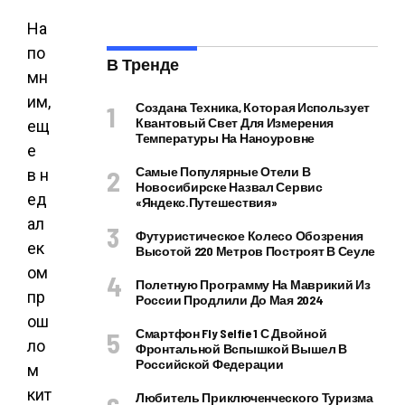
На
по
В Тренде
мн
им,
Создана Техника, Которая Использует
Квантовый Свет Для Измерения
ещ
Температуры На Наноуровне
е
Самые Популярные Отели В
в н
Новосибирске Назвал Сервис
ед
«Яндекс.Путешествия»
ал
Футуристическое Колесо Обозрения
ек
Высотой 220 Метров Построят В Сеуле
ом
Полетную Программу На Маврикий Из
пр
России Продлили До Мая 2024
ош
Смартфон Fly Selfie 1 С Двойной
ло
Фронтальной Вспышкой Вышел В
Российской Федерации
м
кит
Любитель Приключенческого Туризма