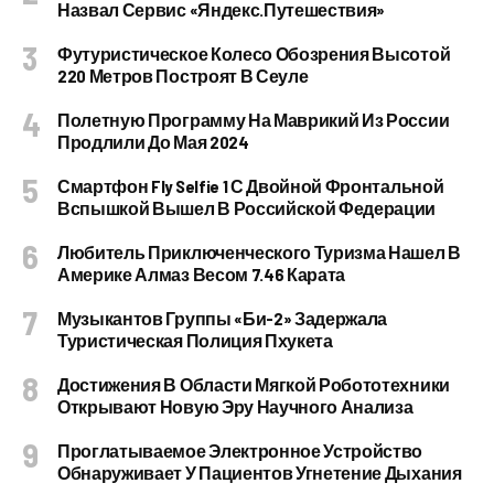
Назвал Сервис «Яндекс.Путешествия»
Футуристическое Колесо Обозрения Высотой
220 Метров Построят В Сеуле
Полетную Программу На Маврикий Из России
Продлили До Мая 2024
Смартфон Fly Selfie 1 С Двойной Фронтальной
Вспышкой Вышел В Российской Федерации
Любитель Приключенческого Туризма Нашел В
Америке Алмаз Весом 7.46 Карата
Музыкантов Группы «Би-2» Задержала
Туристическая Полиция Пхукета
Достижения В Области Мягкой Робототехники
Открывают Новую Эру Научного Анализа
Проглатываемое Электронное Устройство
Обнаруживает У Пациентов Угнетение Дыхания