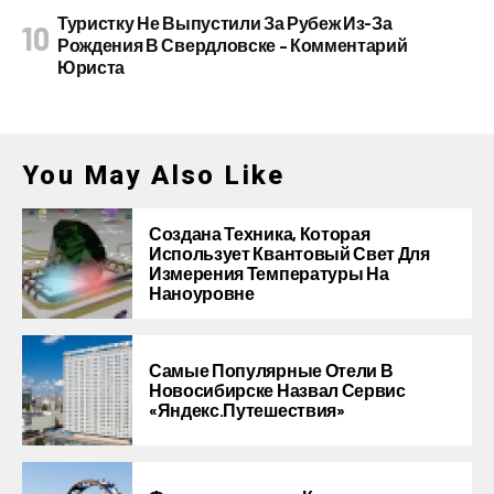
Туристку Не Выпустили За Рубеж Из-За
Рождения В Свердловске – Комментарий
Юриста
You May Also Like
Создана Техника, Которая
Использует Квантовый Свет Для
Измерения Температуры На
Наноуровне
Самые Популярные Отели В
Новосибирске Назвал Сервис
«Яндекс.Путешествия»