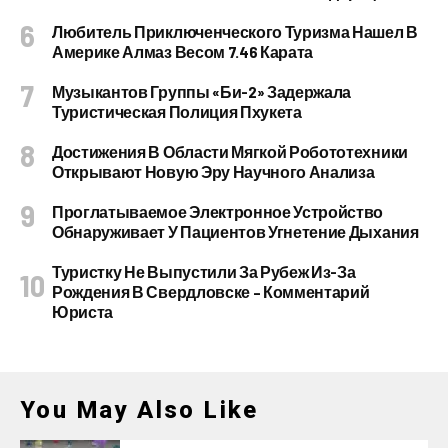
Любитель Приключенческого Туризма Нашел В
Америке Алмаз Весом 7.46 Карата
Музыкантов Группы «Би-2» Задержала
Туристическая Полиция Пхукета
Достижения В Области Мягкой Робототехники
Открывают Новую Эру Научного Анализа
Проглатываемое Электронное Устройство
Обнаруживает У Пациентов Угнетение Дыхания
Туристку Не Выпустили За Рубеж Из-За
Рождения В Свердловске – Комментарий
Юриста
You May Also Like