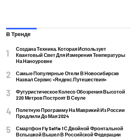
В Тренде
Создана Техника, Которая Использует
Квантовый Свет Для Измерения Температуры
На Наноуровне
Самые Популярные Отели В Новосибирске
Назвал Сервис «Яндекс.Путешествия»
Футуристическое Колесо Обозрения Высотой
220 Метров Построят В Сеуле
Полетную Программу На Маврикий Из России
Продлили До Мая 2024
Смартфон Fly Selfie 1 С Двойной Фронтальной
Вспышкой Вышел В Российской Федерации