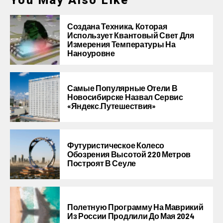
You May Also Like
Создана Техника, Которая
Использует Квантовый Свет Для
Измерения Температуры На
Наноуровне
Самые Популярные Отели В
Новосибирске Назвал Сервис
«Яндекс.Путешествия»
Футуристическое Колесо
Обозрения Высотой 220 Метров
Построят В Сеуле
Полетную Программу На Маврикий
Из России Продлили До Мая 2024