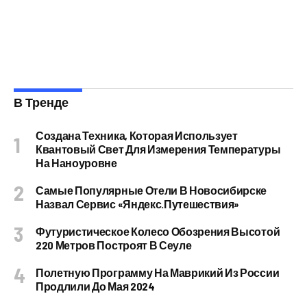
В Тренде
Создана Техника, Которая Использует
Квантовый Свет Для Измерения Температуры
На Наноуровне
Самые Популярные Отели В Новосибирске
Назвал Сервис «Яндекс.Путешествия»
Футуристическое Колесо Обозрения Высотой
220 Метров Построят В Сеуле
Полетную Программу На Маврикий Из России
Продлили До Мая 2024