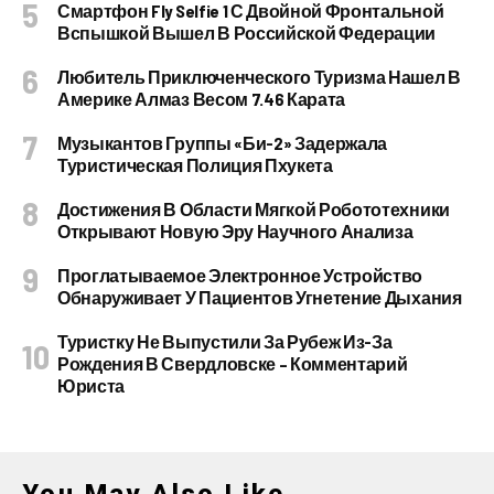
Смартфон Fly Selfie 1 С Двойной Фронтальной
Вспышкой Вышел В Российской Федерации
Любитель Приключенческого Туризма Нашел В
Америке Алмаз Весом 7.46 Карата
Музыкантов Группы «Би-2» Задержала
Туристическая Полиция Пхукета
Достижения В Области Мягкой Робототехники
Открывают Новую Эру Научного Анализа
Проглатываемое Электронное Устройство
Обнаруживает У Пациентов Угнетение Дыхания
Туристку Не Выпустили За Рубеж Из-За
Рождения В Свердловске – Комментарий
Юриста