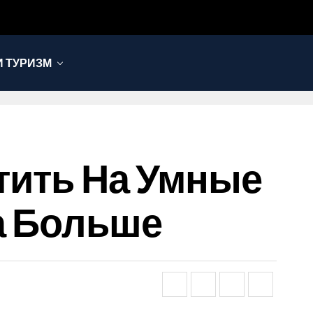
 ТУРИЗМ
атить На Умные
а Больше