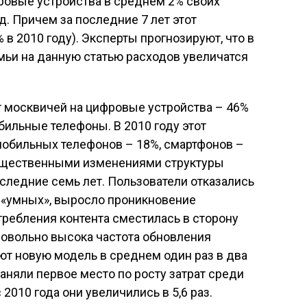
ровые устройства в среднем 2% своих
од. Причем за последние 7 лет этот
3% в 2010 году). Эксперты прогнозируют, что в
мьи на данную статью расходов увеличатся
ат москвичей на цифровые устройства – 46%
ильные телефоны. В 2010 году этот
мобильных телефонов – 18%, смартфонов –
 существенными изменениями структуры
следние семь лет. Пользователи отказались
 «умных», выросло проникновение
требления контента сместилась в сторону
 довольно высока частота обновления
ют новую модель в среднем один раз в два
аняли первое место по росту затрат среди
2010 года они увеличились в 5,6 раз.