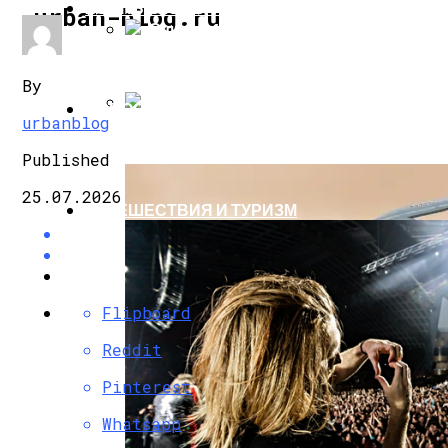
КОМПЬЮТЕРЫ И ГАДЖЕТЫ
urban-blog.ru
«Ошибка 1970» Дает Возможность На Все
By
НОВОСТИ
urbanblog
Qualcomm Анонсировала Платформу Для 
Published
25.07.2026
ПУТЕШЕСТВИЯ И ТУРИЗМ
Flipboard
Reddit
Pinterest
Whatsapp