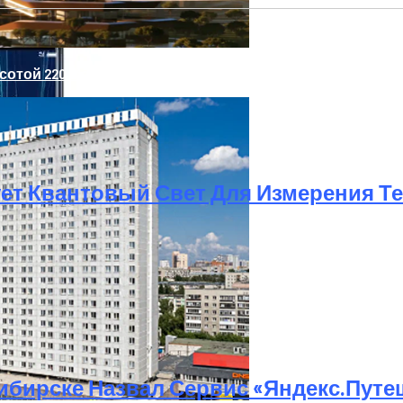
рспектральные Спутники На Фоне Опасений США По По
отой 220 Метров Построят В Сеуле
ует Квантовый Свет Для Измерения 
В Конце Весеннего Периода
бирске Назвал Сервис «Яндекс.Путе