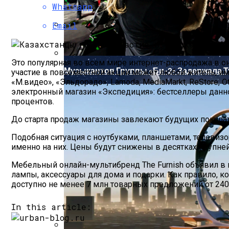
Whatsapp
Email
Вьетнам Заказал 18 Новейших Российски
Это популярная во всем мире интернет-распродажа в о
Музыкантов Группы «Би-2» Задержала Т
участие в повсеместной акции может любой житель, им
«М.видео», «Эльдорадо», Lamoda, MediaMarkt, ReStore, Ot
электронный магазин «Экспедиция»: бестселлеры данной
процентов.
До старта продаж магазины завлекают будущих покупате
Подобная ситуация с ноутбуками, планшетами, телевиз
именно на них. Цены будут снижены в десятках крупней
Мебельный онлайн-мультибренд The Furnish объявил в к
лампы, аксессуары для дома и подарки. Как правило, 
доступно не менее 7 млн товарных предложений от 2400
In this article: