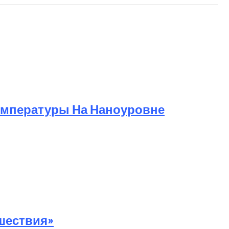
воду Ирана
Температуры На Наноуровне
шествия»