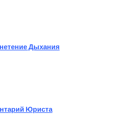
гнетение Дыхания
ентарий Юриста