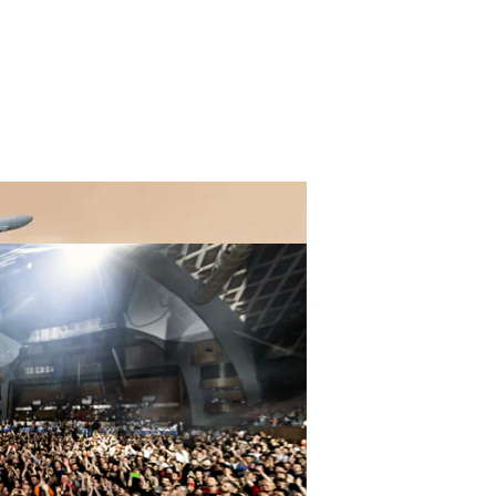
 100% Вывести Из Строя IOS-Устройство
Смарт-Часов Snapdragon Wear