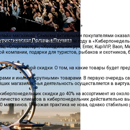
х Як-130М
нлайн-магазинах. Самыми активными покупателями оказал
уристическая Полиция Пхукета
еющий выход в сеть. В нынешнем году в «Киберпонедельн
to, «Спортмастер», «Холодильник.ру», Enter, KupiVIP, Baon, 
 компании, подарки для туристов, рыбаков и охотников, 
лей величиной скидки. О том, на какие товары будет пред
орами и иными «крупными» товарами. В первую очередь са
ших магазинах, чья деятельность осуществляется в виртуа
иберпонедельник скидки до 40% на ассортимент из около 
количество клиентов в киберпонедельник действительно 
 магазинов. Похожая практика не нова, однако стабильно р