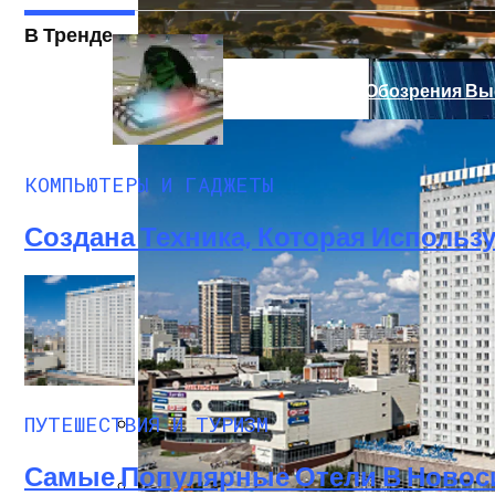
Китай Вывел На Орбиту Новейшие Гипе
В Тренде
Футуристическое Колесо Обозрения Выс
КОМПЬЮТЕРЫ И ГАДЖЕТЫ
Создана Техника, Которая Использ
ПУТЕШЕСТВИЯ И ТУРИЗМ
Смартфон Archos 50d Oxygen Ожидается 
Самые Популярные Отели В Новоси