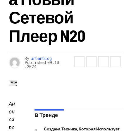
Сетевой
Плеер N20
By
urbanblog
Published
09.10
.2024
Ан
он
В Тренде
си
ро
Создана Техника, Которая Использует