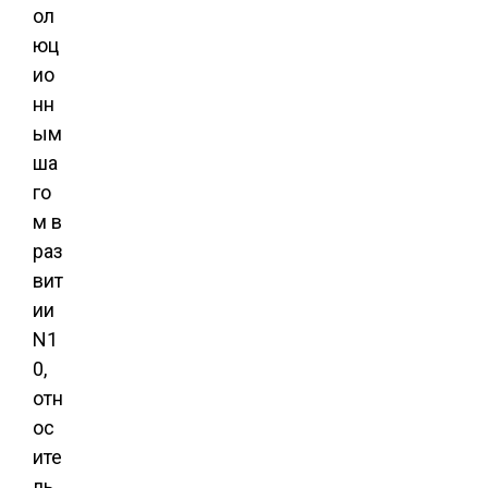
ол
юц
ио
нн
ым
ша
го
м в
раз
вит
ии
N1
0,
отн
ос
ите
ль