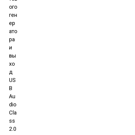
ого
ген
ер
ато
ра
и
вы
хо
д
US
B
Au
dio
Cla
ss
2.0