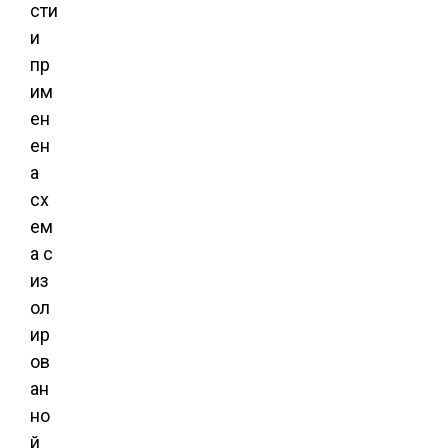
сти
и
пр
им
ен
ен
а
сх
ем
а с
из
ол
ир
ов
ан
но
й