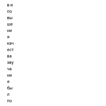
в и
по
вы
ше
ни
я
кач
ест
ва
зву
ча
ни
я
бы
л
по