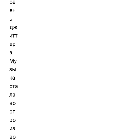
ов
ен
ь
дж
итт
ер
а.
Му
зы
ка
ста
ла
во
сп
ро
из
во