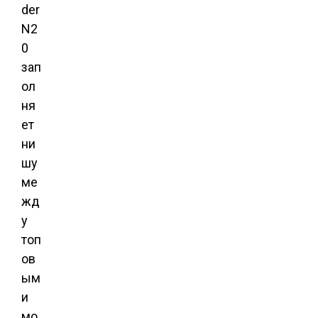
der
N2
0
зап
ол
ня
ет
ни
шу
ме
жд
у
топ
ов
ым
и
мо