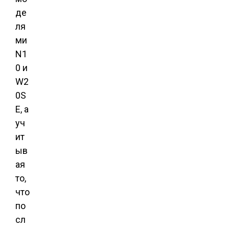
де
ля
ми
N1
0 и
W2
0S
E, а
уч
ит
ыв
ая
то,
что
по
сл