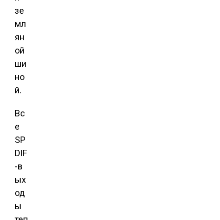
зе
мл
ян
ой
ши
но
й.
Вс
е
SP
DIF
-в
ых
од
ы
теп