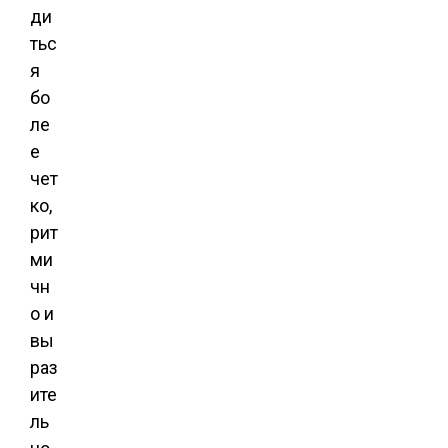
ди
тьс
я
бо
ле
е
чет
ко,
рит
ми
чн
о и
вы
раз
ите
ль