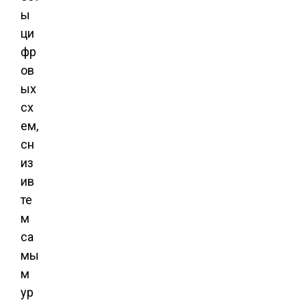
ы
ци
фр
ов
ых
сх
ем,
сн
из
ив
те
м
са
мы
м
ур