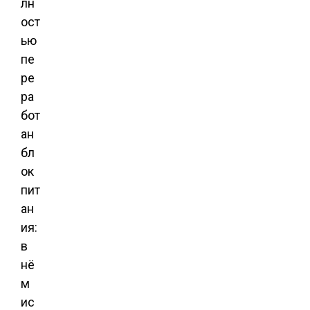
лн
ост
ью
пе
ре
ра
бот
ан
бл
ок
пит
ан
ия:
в
нё
м
ис