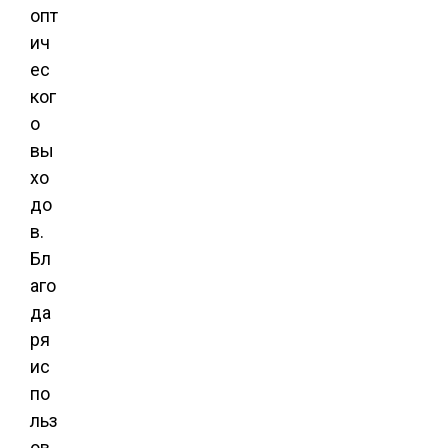
опт
ич
ес
ког
о
вы
хо
до
в.
Бл
аго
да
ря
ис
по
льз
ов