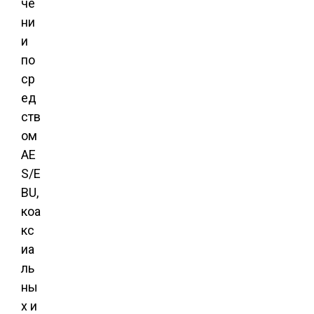
че
ни
и
по
ср
ед
ств
ом
AE
S/E
BU,
коа
кс
иа
ль
ны
х и