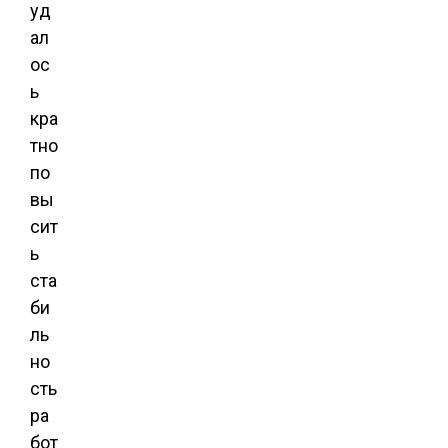
уд
ал
ос
ь
кра
тно
по
вы
сит
ь
ста
би
ль
но
сть
ра
бот