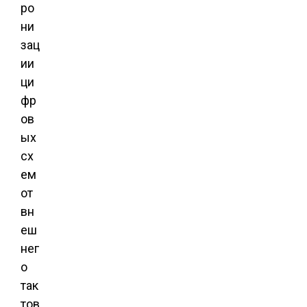
ро
ни
зац
ии
ци
фр
ов
ых
сх
ем
от
вн
еш
нег
о
так
тов