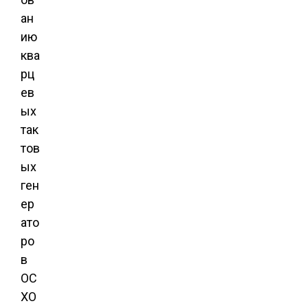
ан
ию
ква
рц
ев
ых
так
тов
ых
ген
ер
ато
ро
в
OC
XO