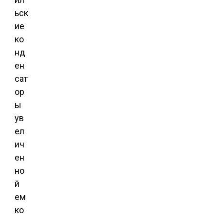
ьск
ие
ко
нд
ен
сат
ор
ы
ув
ел
ич
ен
но
й
ем
ко