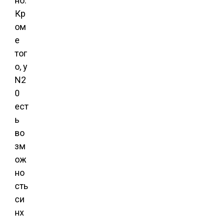
но.
Кр
ом
е
тог
о, у
N2
0
ест
ь
во
зм
ож
но
сть
си
нх