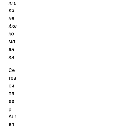
ю в
ли
не
йке
ко
мп
ан
ии
Се
тев
ой
пл
ее
р
Aur
en