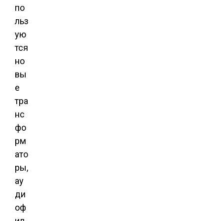
по
льз
ую
тся
но
вы
е
тра
нс
фо
рм
ато
ры,
ау
ди
оф
ил