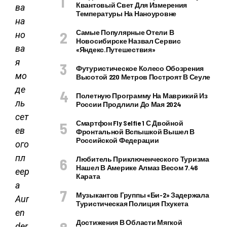
Квантовый Свет Для Измерения
ва
Температуры На Наноуровне
на
Самые Популярные Отели В
но
Новосибирске Назвал Сервис
ва
«Яндекс.Путешествия»
я
Футуристическое Колесо Обозрения
мо
Высотой 220 Метров Построят В Сеуле
де
Полетную Программу На Маврикий Из
ль
России Продлили До Мая 2024
сет
Смартфон Fly Selfie 1 С Двойной
ев
Фронтальной Вспышкой Вышел В
Российской Федерации
ого
пл
Любитель Приключенческого Туризма
Нашел В Америке Алмаз Весом 7.46
еер
Карата
а
Музыкантов Группы «Би-2» Задержала
Aur
Туристическая Полиция Пхукета
en
Достижения В Области Мягкой
der