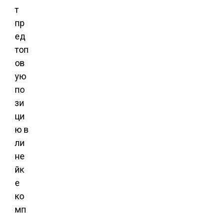
т
пр
ед
топ
ов
ую
по
зи
ци
ю в
ли
не
йк
е
ко
мп