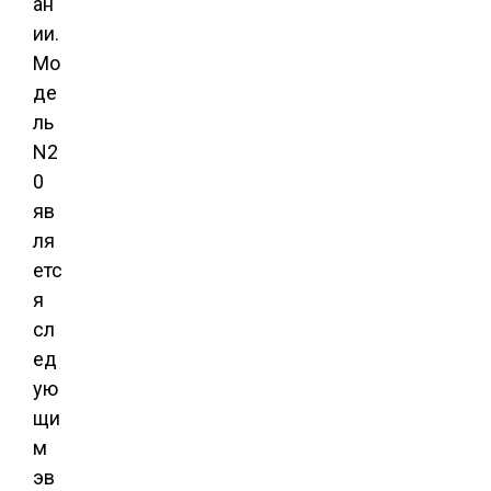
ан
ии.
Мо
де
ль
N2
0
яв
ля
етс
я
сл
ед
ую
щи
м
эв