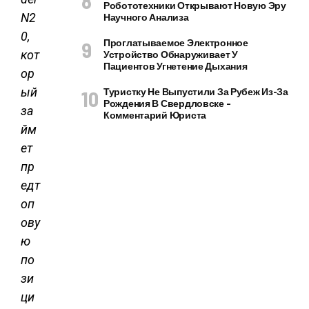
Робототехники Открывают Новую Эру
N2
Научного Анализа
0,
Проглатываемое Электронное
кот
Устройство Обнаруживает У
Пациентов Угнетение Дыхания
ор
ый
Туристку Не Выпустили За Рубеж Из-За
Рождения В Свердловске –
за
Комментарий Юриста
йм
ет
пр
едт
оп
ову
ю
по
зи
ци