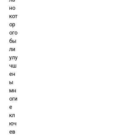
но
кот
ор
ого
бы
ли
улу
чш
ен
ы
мн
оги
е
кл
юч
ев