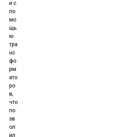
и с
по
мо
щь
ю
тра
нс
фо
рм
ато
ро
в,
что
по
зв
ол
ил