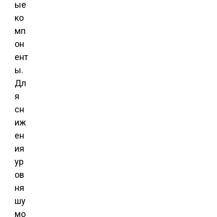
ые
ко
мп
он
ент
ы.
Дл
я
сн
иж
ен
ия
ур
ов
ня
шу
мо