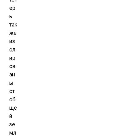
ер
ь
так
же
из
ол
ир
ов
ан
ы
от
об
ще
й
зе
мл